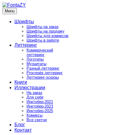
Skip
to
Menu
FontaZY
Fonts and pictures by Zakhar Yaschin
content
Шрифты
Шрифты на заказ
Шрифты на продажу
Шрифты для комиксов
Шрифты в работе
Леттеринг
Коммерческий
леттеринг
Логотипы
Музцитаты
Разный леттеринг
Procreate леттеринг
Леттеринг-эскизы
Книги
Иллюстрации
На заказ
Для себя
Инктобер-2021
Инктобер-2023
Инктобер-2025
Комиксы
Все скетчи
Блог
Контакт