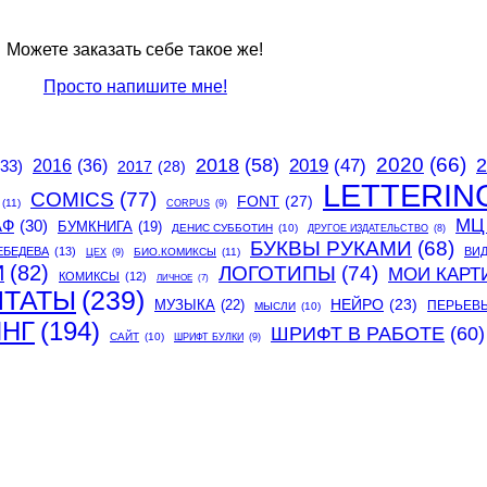
Можете заказать себе такое же!
Просто напишите мне!
2020
(66)
2018
(58)
2
2019
(47)
(33)
2016
(36)
2017
(28)
LETTERIN
COMICS
(77)
FONT
(27)
(11)
CORPUS
(9)
МЦ
АФ
(30)
БУМКНИГА
(19)
ДЕНИС СУББОТИН
(10)
ДРУГОЕ ИЗДАТЕЛЬСТВО
(8)
БУКВЫ РУКАМИ
(68)
ЕБЕДЕВА
(13)
ВИ
БИО.КОМИКСЫ
(11)
ЦЕХ
(9)
И
(82)
ЛОГОТИПЫ
(74)
МОИ КАРТ
КОМИКСЫ
(12)
ЛИЧНОЕ
(7)
ИТАТЫ
(239)
МУЗЫКА
(22)
НЕЙРО
(23)
ПЕРЬЕВ
МЫСЛИ
(10)
ИНГ
(194)
ШРИФТ В РАБОТЕ
(60)
САЙТ
(10)
ШРИФТ БУЛКИ
(9)