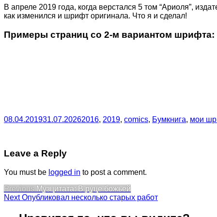
В апреле 2019 года, когда верстался 5 том “Ариоля”, изд
как изменился и шрифт оригинала. Что я и сделал!
Примеры страниц со 2-м вариантом шрифта:
08.04.2019
31.07.2026
2016
,
2019
,
comics
,
Бумкнига
,
мои ш
Leave a Reply
You must be
logged in
to post a comment.
Post
Previous
Previous
Музцитата: В руце божьей
Next
post:
Next
Опубликовал несколько старых работ
navigation
post: