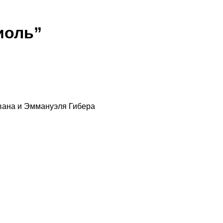
иоль”
авана и Эммануэля Гибера