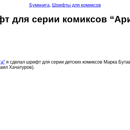
Бумкнига
,
Шрифты для комиксов
т для серии комиксов “Ар
га”
я сделал шрифт для серии детских комиксов Марка Бут
аил Хачатуров).