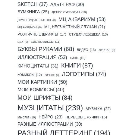
SKETCH
(37)
АЛЬТ-ГРАФ
(30)
БУМКНИГА
(25)
ДЕНИС СУББОТИН
(10)
МЦ АКВАРИУМ
(53)
ДРУГОЕ ИЗДАТЕЛЬСТВО
(8)
МЦ НЕСЧАСТНЫЙ СЛУЧАЙ
(21)
МЦ АУКЦЫОН
(9)
РОЗНИЧНЫЕ ШРИФТЫ
(17)
СТУДИЯ ЛЕБЕДЕВА
(13)
БИО.КОМИКСЫ
(11)
ЦЕХ
(9)
БУКВЫ РУКАМИ
(68)
ВИДЕО
(13)
ЖУРНАЛ
(8)
ИЛЛЮСТРАЦИЯ
(53)
КИНО
(10)
КНИГИ
(87)
КИНОЦИТАТЫ
(31)
ЛОГОТИПЫ
(74)
КОМИКСЫ
(12)
ЛИЧНОЕ
(7)
МОИ КАРТИНКИ
(50)
МОИ КОМИКСЫ
(40)
МОИ ШРИФТЫ
(84)
МУЗЦИТАТЫ
(239)
МУЗЫКА
(22)
НЕЙРО
(23)
ПЕРЬЕВЫЕ РУЧКИ
(15)
МЫСЛИ
(10)
РАЗНЫЕ ИЛЛЮСТРАЦИИ
(30)
РАЗНЫЙ ЛЕТТЕРИНГ
(194)