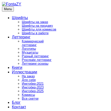
Skip
to
Menu
FontaZY
Fonts and pictures by Zakhar Yaschin
content
Шрифты
Шрифты на заказ
Шрифты на продажу
Шрифты для комиксов
Шрифты в работе
Леттеринг
Коммерческий
леттеринг
Логотипы
Музцитаты
Разный леттеринг
Procreate леттеринг
Леттеринг-эскизы
Книги
Иллюстрации
На заказ
Для себя
Инктобер-2021
Инктобер-2023
Инктобер-2025
Комиксы
Все скетчи
Блог
Контакт