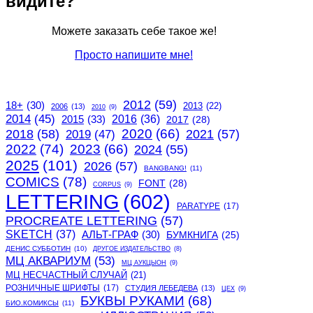
видите?
Можете заказать себе такое же!
Просто напишите мне!
2012
(59)
18+
(30)
2013
(22)
2006
(13)
2010
(9)
2014
(45)
2015
(33)
2016
(36)
2017
(28)
2020
(66)
2018
(58)
2021
(57)
2019
(47)
2022
(74)
2023
(66)
2024
(55)
2025
(101)
2026
(57)
BANGBANG!
(11)
COMICS
(78)
FONT
(28)
CORPUS
(9)
LETTERING
(602)
PARATYPE
(17)
PROCREATE LETTERING
(57)
SKETCH
(37)
АЛЬТ-ГРАФ
(30)
БУМКНИГА
(25)
ДЕНИС СУББОТИН
(10)
ДРУГОЕ ИЗДАТЕЛЬСТВО
(8)
МЦ АКВАРИУМ
(53)
МЦ АУКЦЫОН
(9)
МЦ НЕСЧАСТНЫЙ СЛУЧАЙ
(21)
РОЗНИЧНЫЕ ШРИФТЫ
(17)
СТУДИЯ ЛЕБЕДЕВА
(13)
ЦЕХ
(9)
БУКВЫ РУКАМИ
(68)
БИО.КОМИКСЫ
(11)