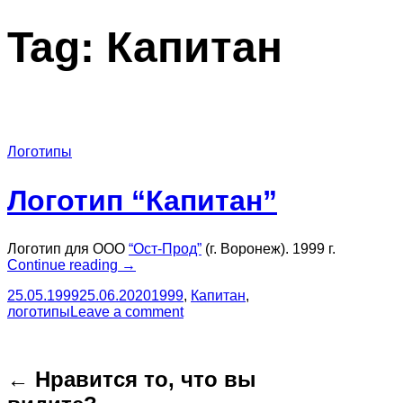
Tag:
Капитан
Логотипы
Логотип “Капитан”
Логотип для ООО
“Ост-Прод”
(г. Воронеж). 1999 г.
“Логотип
Continue reading
→
“Капитан””
25.05.1999
25.06.2020
1999
,
Капитан
,
логотипы
Leave a comment
← Нравится то, что вы