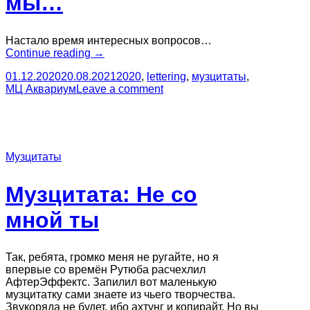
мы…
Настало время интересных вопросов…
“Музцитата:
Continue reading
→
Будем
01.12.2020
20.08.2021
2020
,
lettering
,
музцитаты
,
ли
МЦ Аквариум
Leave a comment
мы…”
Музцитаты
Музцитата: Не со
мной ты
Так, ребята, громко меня не ругайте, но я
впервые со времён Рутюба расчехлил
АфтерЭффектс. Запилил вот маленькую
музцитатку сами знаете из чьего творчества.
Звукоряда не будет, ибо ахтунг и копирайт. Но вы