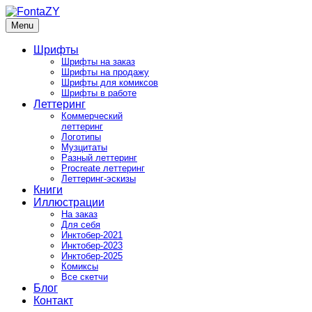
Skip
to
Menu
FontaZY
Fonts and pictures by Zakhar Yaschin
content
Шрифты
Шрифты на заказ
Шрифты на продажу
Шрифты для комиксов
Шрифты в работе
Леттеринг
Коммерческий
леттеринг
Логотипы
Музцитаты
Разный леттеринг
Procreate леттеринг
Леттеринг-эскизы
Книги
Иллюстрации
На заказ
Для себя
Инктобер-2021
Инктобер-2023
Инктобер-2025
Комиксы
Все скетчи
Блог
Контакт