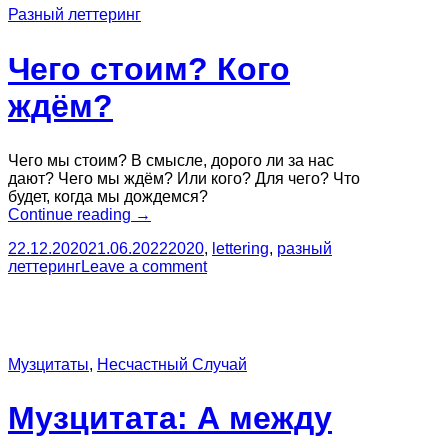
Разный леттеринг
Чего стоим? Кого
ждём?
Чего мы стоим? В смысле, дорого ли за нас
дают? Чего мы ждём? Или кого? Для чего? Что
будет, когда мы дождемся?
“Чего
Continue reading
→
стоим?
22.12.2020
21.06.2022
2020
,
lettering
,
разный
Кого
леттеринг
Leave a comment
ждём?”
Музцитаты
,
Несчастный Случай
Музцитата: А между