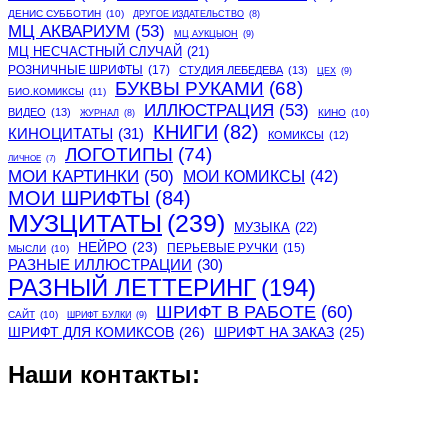
ДЕНИС СУББОТИН
(10)
ДРУГОЕ ИЗДАТЕЛЬСТВО
(8)
МЦ АКВАРИУМ
(53)
МЦ АУКЦЫОН
(9)
МЦ НЕСЧАСТНЫЙ СЛУЧАЙ
(21)
РОЗНИЧНЫЕ ШРИФТЫ
(17)
СТУДИЯ ЛЕБЕДЕВА
(13)
ЦЕХ
(9)
БУКВЫ РУКАМИ
(68)
БИО.КОМИКСЫ
(11)
ИЛЛЮСТРАЦИЯ
(53)
ВИДЕО
(13)
КИНО
(10)
ЖУРНАЛ
(8)
КНИГИ
(82)
КИНОЦИТАТЫ
(31)
КОМИКСЫ
(12)
ЛОГОТИПЫ
(74)
ЛИЧНОЕ
(7)
МОИ КАРТИНКИ
(50)
МОИ КОМИКСЫ
(42)
МОИ ШРИФТЫ
(84)
МУЗЦИТАТЫ
(239)
МУЗЫКА
(22)
НЕЙРО
(23)
ПЕРЬЕВЫЕ РУЧКИ
(15)
МЫСЛИ
(10)
РАЗНЫЕ ИЛЛЮСТРАЦИИ
(30)
РАЗНЫЙ ЛЕТТЕРИНГ
(194)
ШРИФТ В РАБОТЕ
(60)
САЙТ
(10)
ШРИФТ БУЛКИ
(9)
ШРИФТ ДЛЯ КОМИКСОВ
(26)
ШРИФТ НА ЗАКАЗ
(25)
Наши контакты: