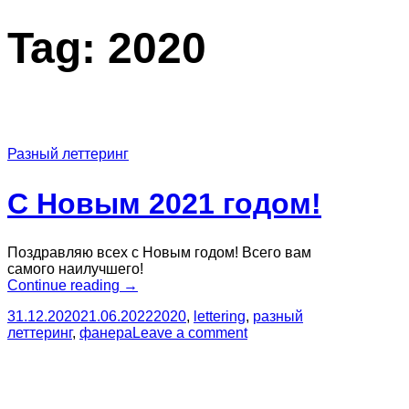
Tag:
2020
Разный леттеринг
С Новым 2021 годом!
Поздравляю всех с Новым годом! Всего вам
самого наилучшего!
“С
Continue reading
→
Новым
31.12.2020
21.06.2022
2020
,
lettering
,
разный
2021
леттеринг
,
фанера
Leave a comment
годом!”