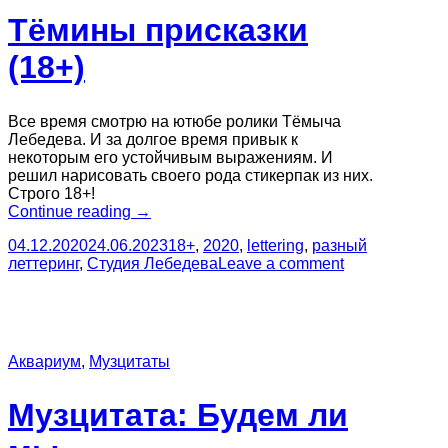
Тёмины присказки
(18+)
Все время смотрю на ютюбе ролики Тёмыча
Лебедева. И за долгое время привык к
некоторым его устойчивым выражениям. И
решил нарисовать своего рода стикерпак из них.
Строго 18+!
“Тёмины
Continue reading
→
присказки
04.12.2020
24.06.2023
18+
,
2020
,
lettering
,
разный
(18+)”
леттеринг
,
Студия Лебедева
Leave a comment
Аквариум
,
Музцитаты
Музцитата: Будем ли