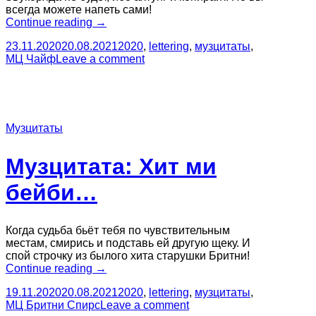
всегда можете напеть сами!
“Музцитата:
Continue reading
→
Не
23.11.2020
20.08.2021
2020
,
lettering
,
музцитаты
,
со
МЦ Чайф
Leave a comment
мной
ты”
Музцитаты
Музцитата: Хит ми
бейби…
Когда судьба бьёт тебя по чувствительным
местам, смирись и подставь ей другую щеку. И
спой строчку из былого хита старушки Бритни!
“Музцитата:
Continue reading
→
Хит
19.11.2020
20.08.2021
2020
,
lettering
,
музцитаты
,
ми
МЦ Бритни Спирс
Leave a comment
бейби…”