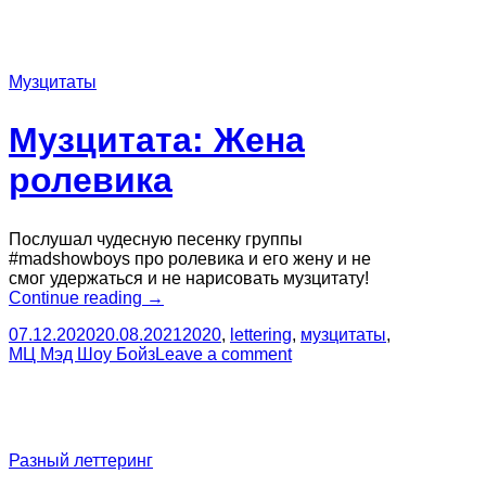
Музцитаты
Музцитата: Жена
ролевика
Послушал чудесную песенку группы
#madshowboys про ролевика и его жену и не
смог удержаться и не нарисовать музцитату!
“Музцитата:
Continue reading
→
Жена
07.12.2020
20.08.2021
2020
,
lettering
,
музцитаты
,
ролевика”
МЦ Мэд Шоу Бойз
Leave a comment
Разный леттеринг