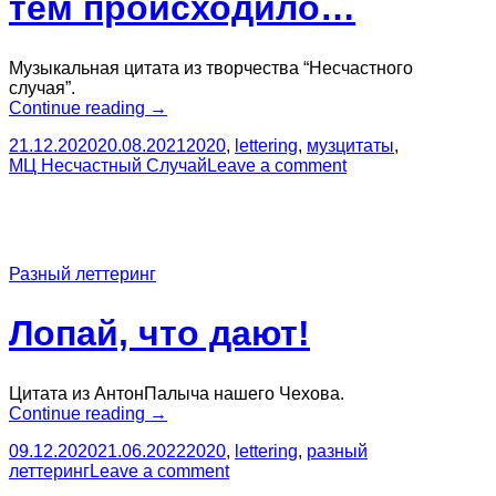
тем происходило…
Музыкальная цитата из творчества “Несчастного
случая”.
“Музцитата:
Continue reading
→
А
21.12.2020
20.08.2021
2020
,
lettering
,
музцитаты
,
между
МЦ Несчастный Случай
Leave a comment
тем
происходило…”
Разный леттеринг
Лопай, что дают!
Цитата из АнтонПалыча нашего Чехова.
“Лопай,
Continue reading
→
что
09.12.2020
21.06.2022
2020
,
lettering
,
разный
дают!”
леттеринг
Leave a comment