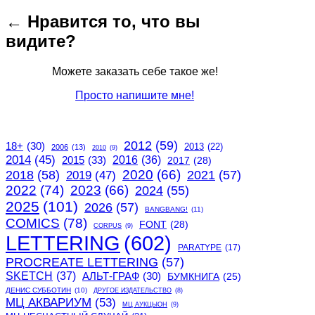
navigation
post:
← Нравится то, что вы
видите?
Можете заказать себе такое же!
Просто напишите мне!
2012
(59)
18+
(30)
2013
(22)
2006
(13)
2010
(9)
2014
(45)
2015
(33)
2016
(36)
2017
(28)
2020
(66)
2018
(58)
2021
(57)
2019
(47)
2022
(74)
2023
(66)
2024
(55)
2025
(101)
2026
(57)
BANGBANG!
(11)
COMICS
(78)
FONT
(28)
CORPUS
(9)
LETTERING
(602)
PARATYPE
(17)
PROCREATE LETTERING
(57)
SKETCH
(37)
АЛЬТ-ГРАФ
(30)
БУМКНИГА
(25)
ДЕНИС СУББОТИН
(10)
ДРУГОЕ ИЗДАТЕЛЬСТВО
(8)
МЦ АКВАРИУМ
(53)
МЦ АУКЦЫОН
(9)