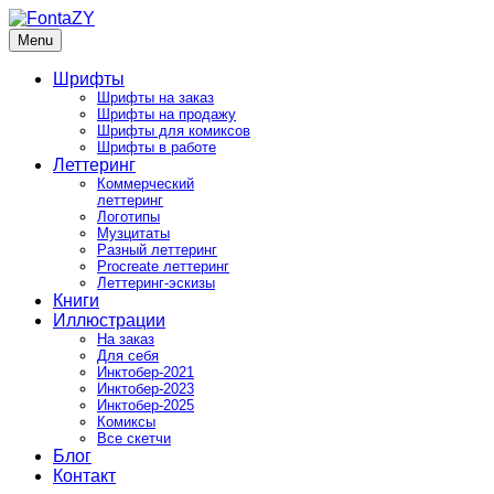
Skip
to
Menu
FontaZY
Fonts and pictures by Zakhar Yaschin
content
Шрифты
Шрифты на заказ
Шрифты на продажу
Шрифты для комиксов
Шрифты в работе
Леттеринг
Коммерческий
леттеринг
Логотипы
Музцитаты
Разный леттеринг
Procreate леттеринг
Леттеринг-эскизы
Книги
Иллюстрации
На заказ
Для себя
Инктобер-2021
Инктобер-2023
Инктобер-2025
Комиксы
Все скетчи
Блог
Контакт