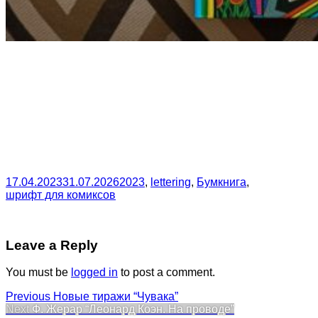
17.04.2023
31.07.2026
2023
,
lettering
,
Бумкнига
,
шрифт для комиксов
Leave a Reply
You must be
logged in
to post a comment.
Post
Previous
Previous
Новые тиражи “Чувака”
Next
post:
Next
Ф. Жерар “Леонард Коэн. На проводе”