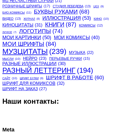
МЦ НЕСЧАСТНЫЙ СЛУЧАЙ
(21)
РОЗНИЧНЫЕ ШРИФТЫ
(17)
СТУДИЯ ЛЕБЕДЕВА
(13)
ЦЕХ
(9)
БУКВЫ РУКАМИ
(68)
БИО.КОМИКСЫ
(11)
ИЛЛЮСТРАЦИЯ
(53)
ВИДЕО
(13)
КИНО
(10)
ЖУРНАЛ
(8)
КНИГИ
(87)
КИНОЦИТАТЫ
(31)
КОМИКСЫ
(12)
ЛОГОТИПЫ
(74)
ЛИЧНОЕ
(7)
МОИ КАРТИНКИ
(50)
МОИ КОМИКСЫ
(40)
МОИ ШРИФТЫ
(84)
МУЗЦИТАТЫ
(239)
МУЗЫКА
(22)
НЕЙРО
(23)
ПЕРЬЕВЫЕ РУЧКИ
(15)
МЫСЛИ
(10)
РАЗНЫЕ ИЛЛЮСТРАЦИИ
(30)
РАЗНЫЙ ЛЕТТЕРИНГ
(194)
ШРИФТ В РАБОТЕ
(60)
САЙТ
(10)
ШРИФТ БУЛКИ
(9)
ШРИФТ ДЛЯ КОМИКСОВ
(32)
ШРИФТ НА ЗАКАЗ
(27)
Наши контакты:
Meta