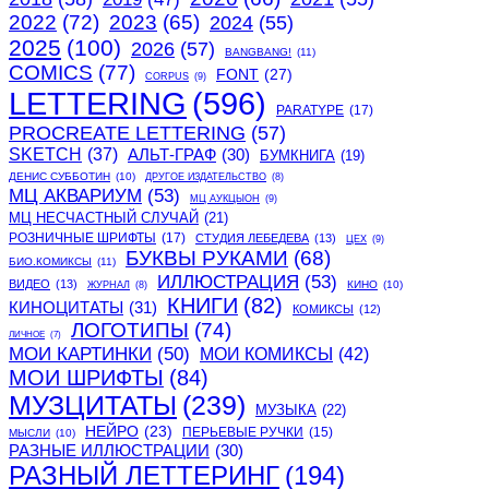
2022
(72)
2023
(65)
2024
(55)
2025
(100)
2026
(57)
BANGBANG!
(11)
COMICS
(77)
FONT
(27)
CORPUS
(9)
LETTERING
(596)
PARATYPE
(17)
PROCREATE LETTERING
(57)
SKETCH
(37)
АЛЬТ-ГРАФ
(30)
БУМКНИГА
(19)
ДЕНИС СУББОТИН
(10)
ДРУГОЕ ИЗДАТЕЛЬСТВО
(8)
МЦ АКВАРИУМ
(53)
МЦ АУКЦЫОН
(9)
МЦ НЕСЧАСТНЫЙ СЛУЧАЙ
(21)
РОЗНИЧНЫЕ ШРИФТЫ
(17)
СТУДИЯ ЛЕБЕДЕВА
(13)
ЦЕХ
(9)
БУКВЫ РУКАМИ
(68)
БИО.КОМИКСЫ
(11)
ИЛЛЮСТРАЦИЯ
(53)
ВИДЕО
(13)
КИНО
(10)
ЖУРНАЛ
(8)
КНИГИ
(82)
КИНОЦИТАТЫ
(31)
КОМИКСЫ
(12)
ЛОГОТИПЫ
(74)
ЛИЧНОЕ
(7)
МОИ КАРТИНКИ
(50)
МОИ КОМИКСЫ
(42)
МОИ ШРИФТЫ
(84)
МУЗЦИТАТЫ
(239)
МУЗЫКА
(22)
НЕЙРО
(23)
ПЕРЬЕВЫЕ РУЧКИ
(15)
МЫСЛИ
(10)
РАЗНЫЕ ИЛЛЮСТРАЦИИ
(30)
РАЗНЫЙ ЛЕТТЕРИНГ
(194)