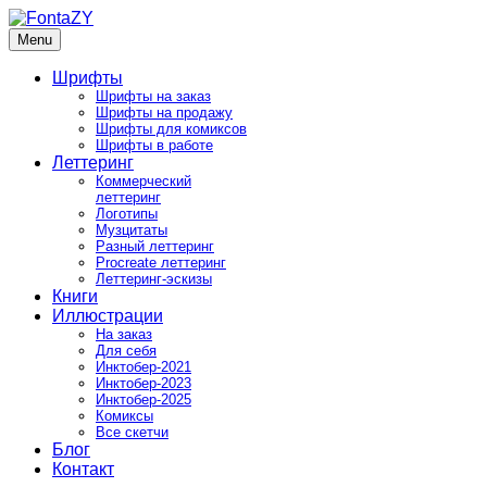
Skip
to
Menu
FontaZY
Fonts and pictures by Zakhar Yaschin
content
Шрифты
Шрифты на заказ
Шрифты на продажу
Шрифты для комиксов
Шрифты в работе
Леттеринг
Коммерческий
леттеринг
Логотипы
Музцитаты
Разный леттеринг
Procreate леттеринг
Леттеринг-эскизы
Книги
Иллюстрации
На заказ
Для себя
Инктобер-2021
Инктобер-2023
Инктобер-2025
Комиксы
Все скетчи
Блог
Контакт