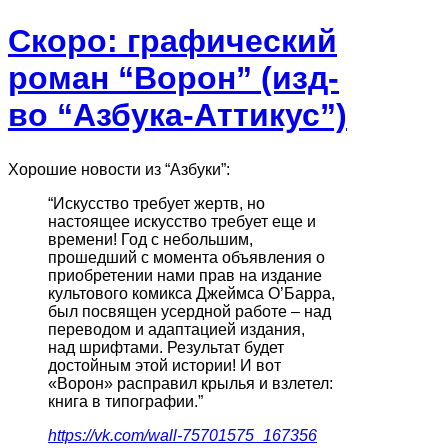
Скоро: графический
роман “Ворон” (изд-
во “Азбука-Аттикус”)
Хорошие новости из “Азбуки”:
“Искусство требует жертв, но
настоящее искусство требует еще и
времени! Год с небольшим,
прошедший с момента объявления о
приобретении нами прав на издание
культового комикса Джеймса О’Барра,
был посвящен усердной работе – над
переводом и адаптацией издания,
над шрифтами. Результат будет
достойным этой истории! И вот
«Ворон» расправил крылья и взлетел:
книга в типографии.”
https://vk.com/wall-75701575_167356