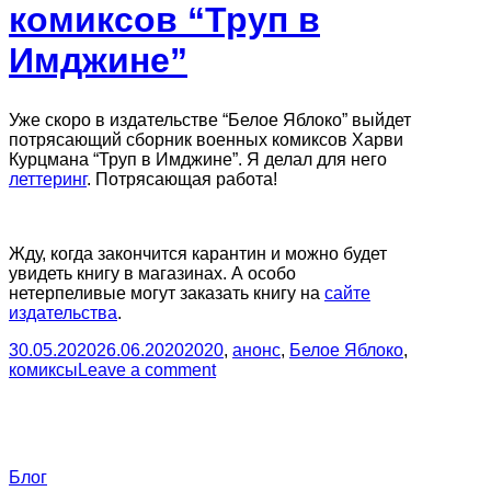
комиксов “Труп в
Имджине”
Уже скоро в издательстве “Белое Яблоко” выйдет
потрясающий сборник военных комиксов Харви
Курцмана “Труп в Имджине”. Я делал для него
леттеринг
. Потрясающая работа!
Жду, когда закончится карантин и можно будет
увидеть книгу в магазинах. А особо
нетерпеливые могут заказать книгу на
сайте
издательства
.
30.05.2020
26.06.2020
2020
,
анонс
,
Белое Яблоко
,
комиксы
Leave a comment
Блог