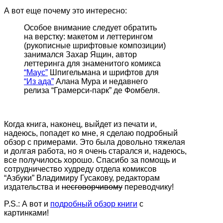
А вот еще почему это интересно:
Особое внимание следует обратить
на верстку: макетом и леттерингом
(рукописные шрифтовые композиции)
занимался Захар Ящин, автор
леттеринга для знаменитого комикса
“Маус”
Шпигельмана и шрифтов для
“Из ада”
Алана Мура и недавнего
релиза “Грамерси-парк” де Фомбеля.
Когда книга, наконец, выйдет из печати и,
надеюсь, попадет ко мне, я сделаю подробный
обзор с примерами. Это была довольно тяжелая
и долгая работа, но я очень старался и, надеюсь,
все получилось хорошо. Спасибо за помощь и
сотрудничество худреду отдела комиксов
“Азбуки” Владимиру Гусакову, редакторам
издательства и
несговорчивому
переводчику!
P.S.: А вот и
подробный обзор книги
с
картинками!