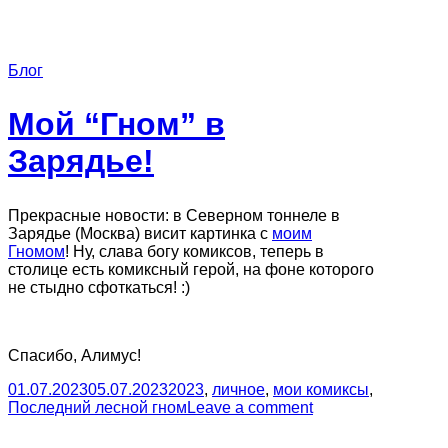
Блог
Мой “Гном” в
Зарядье!
Прекрасные новости: в Северном тоннеле в
Зарядье (Москва) висит картинка с
моим
Гномом
! Ну, слава богу комиксов, теперь в
столице есть комиксный герой, на фоне которого
не стыдно сфоткаться! :)
Спасибо, Алимус!
01.07.2023
05.07.2023
2023
,
личное
,
мои комиксы
,
Последний лесной гном
Leave a comment