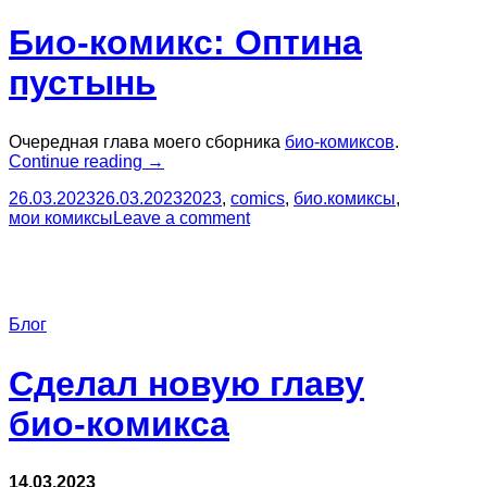
Био-комикс: Оптина
пустынь
Очередная глава моего сборника
био-комиксов
.
“Био-
Continue reading
→
комикс:
26.03.2023
26.03.2023
2023
,
comics
,
био.комиксы
,
Оптина
мои комиксы
Leave a comment
пустынь”
Блог
Сделал новую главу
био-комикса
14.03.2023