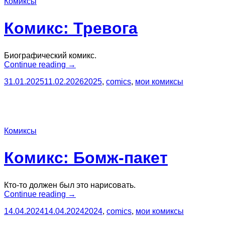
Комиксы
Комикс: Тревога
Биографический комикс.
“Комикс:
Continue reading
→
Тревога”
31.01.2025
11.02.2026
2025
,
comics
,
мои комиксы
Комиксы
Комикс: Бомж-пакет
Кто-то должен был это нарисовать.
“Комикс:
Continue reading
→
Бомж-
14.04.2024
14.04.2024
2024
,
comics
,
мои комиксы
пакет”