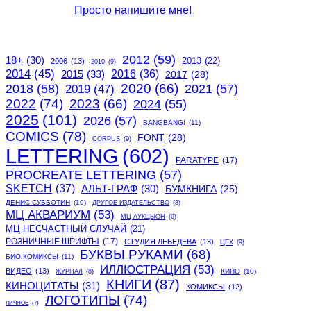
Просто напишите мне!
2012
(59)
18+
(30)
2013
(22)
2006
(13)
2010
(9)
2014
(45)
2015
(33)
2016
(36)
2017
(28)
2020
(66)
2018
(58)
2021
(57)
2019
(47)
2022
(74)
2023
(66)
2024
(55)
2025
(101)
2026
(57)
BANGBANG!
(11)
COMICS
(78)
FONT
(28)
CORPUS
(9)
LETTERING
(602)
PARATYPE
(17)
PROCREATE LETTERING
(57)
SKETCH
(37)
АЛЬТ-ГРАФ
(30)
БУМКНИГА
(25)
ДЕНИС СУББОТИН
(10)
ДРУГОЕ ИЗДАТЕЛЬСТВО
(8)
МЦ АКВАРИУМ
(53)
МЦ АУКЦЫОН
(9)
МЦ НЕСЧАСТНЫЙ СЛУЧАЙ
(21)
РОЗНИЧНЫЕ ШРИФТЫ
(17)
СТУДИЯ ЛЕБЕДЕВА
(13)
ЦЕХ
(9)
БУКВЫ РУКАМИ
(68)
БИО.КОМИКСЫ
(11)
ИЛЛЮСТРАЦИЯ
(53)
ВИДЕО
(13)
КИНО
(10)
ЖУРНАЛ
(8)
КНИГИ
(87)
КИНОЦИТАТЫ
(31)
КОМИКСЫ
(12)
ЛОГОТИПЫ
(74)
ЛИЧНОЕ
(7)