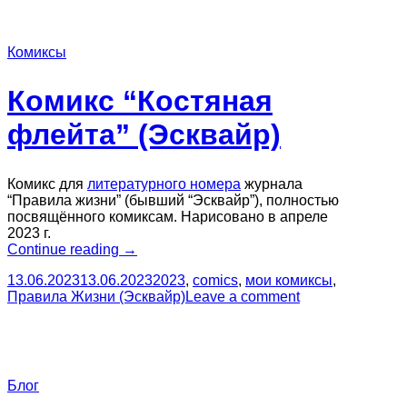
Комиксы
Комикс “Костяная
флейта” (Эсквайр)
Комикс для
литературного номера
журнала
“Правила жизни” (бывший “Эсквайр”), полностью
посвящённого комиксам. Нарисовано в апреле
2023 г.
“Комикс
Continue reading
→
“Костяная
13.06.2023
13.06.2023
2023
,
comics
,
мои комиксы
,
флейта”
Правила Жизни (Эсквайр)
Leave a comment
(Эсквайр)”
Блог