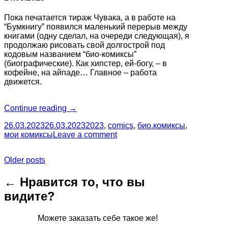
Пока печатается тираж Чувака, а в работе на
“Бумкнигу” появился маленький перерыв между
книгами (одну сделал, на очереди следующая), я
продолжаю рисовать свой долгострой под
кодовым названием “био-комиксы”
(биографические). Как хипстер, ей-богу, – в
кофейне, на айпаде… Главное – работа
движется.
“Сделал
Continue reading
→
новую
26.03.2023
26.03.2023
2023
,
comics
,
био.комиксы
,
главу
мои комиксы
Leave a comment
био-
комикса”
Posts
Older posts
navigation
← Нравится то, что вы
видите?
Можете заказать себе такое же!