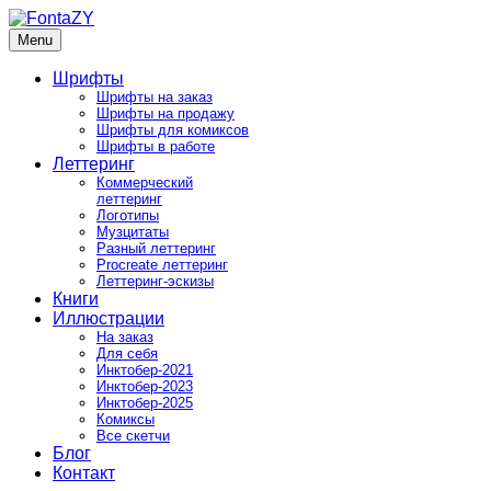
Skip
to
Menu
FontaZY
Fonts and pictures by Zakhar Yaschin
content
Шрифты
Шрифты на заказ
Шрифты на продажу
Шрифты для комиксов
Шрифты в работе
Леттеринг
Коммерческий
леттеринг
Логотипы
Музцитаты
Разный леттеринг
Procreate леттеринг
Леттеринг-эскизы
Книги
Иллюстрации
На заказ
Для себя
Инктобер-2021
Инктобер-2023
Инктобер-2025
Комиксы
Все скетчи
Блог
Контакт