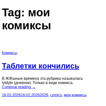
Tag:
мои
комиксы
Комиксы
Таблетки кончились
В ЖЖшные времена эта рубрика называлась
lytdybr (дневник). Только в виде комикса.
“Таблетки
Continue reading
→
кончились”
16.02.2026
16.02.2026
2026
,
comics
,
мои комиксы