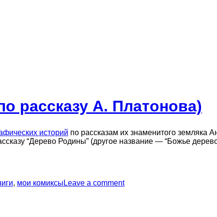
о рассказу А. Платонова)
рафических историй
по рассказам их знаменитого земляка 
рассказу “Дерево Родины” (другое название — “Божье дерево
ниги
,
мои комиксы
Leave a comment