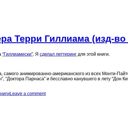
а Терри Гиллиама (изд-во 
га
“Гиллиамески”
. Я
сделал леттеринг
для этой книги.
а, самого анимированно-американского из всех Монти-Пай
н”, “Доктора Парнаса” и бесславно канувшего в лету “Дон Ки
книги
Leave a comment