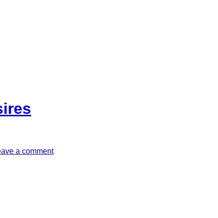
ires
eave a comment