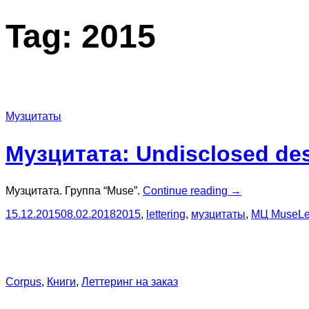
Tag:
2015
Музцитаты
Музцитата: Undisclosed des
“Музцитата:
Музцитата. Группа “Muse”.
Continue reading
→
Undisclosed
15.12.2015
08.02.2018
2015
,
lettering
,
музцитаты
,
МЦ Muse
L
desires”
Corpus
,
Книги
,
Леттеринг на заказ