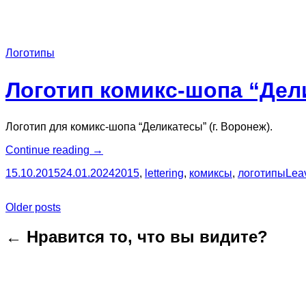
Логотипы
Логотип комикс-шопа “Дел
Логотип для комикс-шопа “Деликатесы” (г. Воронеж).
“Логотип
Continue reading
→
комикс-
15.10.2015
24.01.2024
2015
,
lettering
,
комиксы
,
логотипы
Lea
шопа
“Деликатесы””
Posts
Older posts
navigation
← Нравится то, что вы видите?