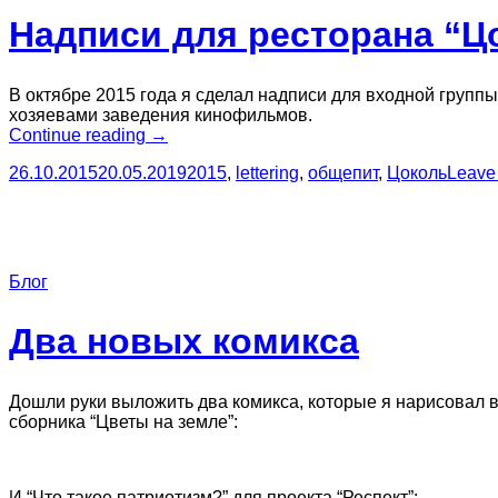
Надписи для ресторана “Ц
В октябре 2015 года я сделал надписи для входной групп
хозяевами заведения кинофильмов.
“Надписи
Continue reading
→
для
26.10.2015
20.05.2019
2015
,
lettering
,
общепит
,
Цоколь
Leave
ресторана
“Цоколь””
Блог
Два новых комикса
Дошли руки выложить два комикса, которые я нарисовал в
сборника “Цветы на земле”:
И “Что такое патриотизм?” для проекта “Респект”: