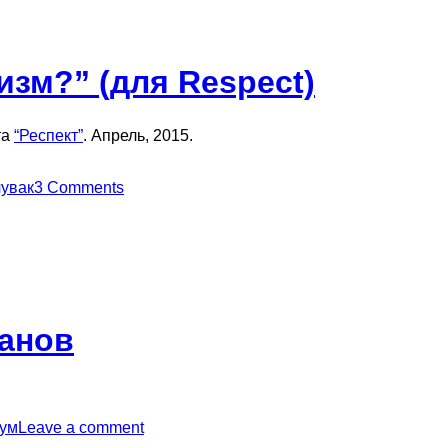
изм?” (для Respect)
та
“Респект”
. Апрель, 2015.
чувак
3 Comments
ранов
ум
Leave a comment