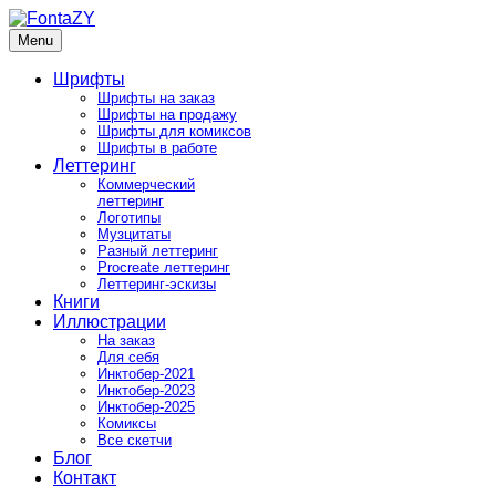
Skip
to
Menu
FontaZY
Fonts and pictures by Zakhar Yaschin
content
Шрифты
Шрифты на заказ
Шрифты на продажу
Шрифты для комиксов
Шрифты в работе
Леттеринг
Коммерческий
леттеринг
Логотипы
Музцитаты
Разный леттеринг
Procreate леттеринг
Леттеринг-эскизы
Книги
Иллюстрации
На заказ
Для себя
Инктобер-2021
Инктобер-2023
Инктобер-2025
Комиксы
Все скетчи
Блог
Контакт