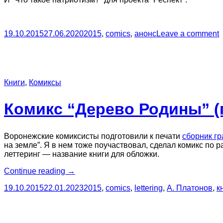
19.10.2015
27.06.2020
2015
,
comics
,
анонс
Leave a comment
Книги
,
Комиксы
Комикс “Дерево Родины” (п
Воронежские комиксисты подготовили к печати
сборник г
на земле”. Я в нем тоже поучаствовал, сделал комикс по 
леттеринг — название книги для обложки.
“Комикс
Continue reading
→
“Дерево
19.10.2015
22.01.2023
2015
,
comics
,
lettering
,
А. Платонов
,
к
Родины”
(по рассказу
А. Платонова)”