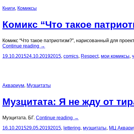
Книги
,
Комиксы
Комикс “Что такое патриот
Комикс “Что такое патриотизм?”, нарисованный для проек
“Комикс
Continue reading
→
“Что
19.10.2015
24.10.2019
2015
,
comics
,
Respect
,
мои комиксы
,
такое
патриотизм?”
(для Respect)”
Аквариум
,
Музцитаты
Музцитата: Я не жду от ти
“Музцитата:
Музцитата. БГ.
Continue reading
→
Я
16.10.2015
29.05.2019
2015
,
lettering
,
музцитаты
,
МЦ Аквари
не жду
от тиранов”