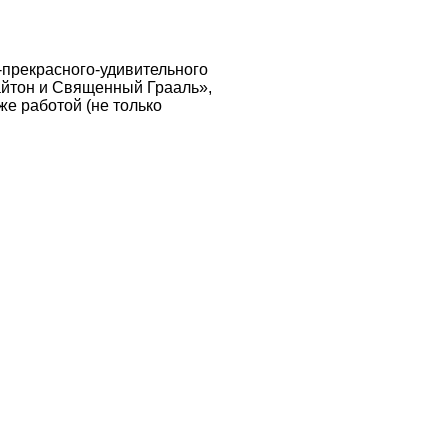
-прекрасного-удивительного
айтон и Священный Грааль»,
же работой (не только