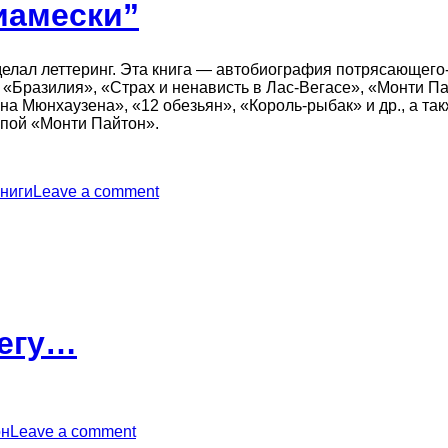
иамески”
сделал леттеринг. Эта книга — автобиография потрясающего
«Бразилия», «Страх и ненависть в Лас-Вегасе», «Монти П
 Мюнхаузена», «12 обезьян», «Король-рыбак» и др., а так
ппой «Монти Пайтон».
книги
Leave a comment
бегу…
он
Leave a comment