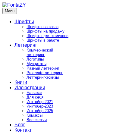
Skip
to
Menu
FontaZY
Fonts and pictures by Zakhar Yaschin
content
Шрифты
Шрифты на заказ
Шрифты на продажу
Шрифты для комиксов
Шрифты в работе
Леттеринг
Коммерческий
леттеринг
Логотипы
Музцитаты
Разный леттеринг
Procreate леттеринг
Леттеринг-эскизы
Книги
Иллюстрации
На заказ
Для себя
Инктобер-2021
Инктобер-2023
Инктобер-2025
Комиксы
Все скетчи
Блог
Контакт