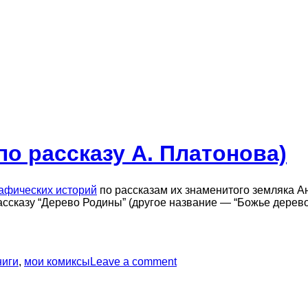
о рассказу А. Платонова)
рафических историй
по рассказам их знаменитого земляка 
рассказу “Дерево Родины” (другое название — “Божье дерево
ниги
,
мои комиксы
Leave a comment