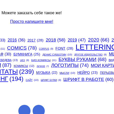
Можете заказать себе такое же!
Просто напишите мне!
2020
(66)
2018
(58)
2
2019
(47)
(33)
2016
(36)
2017
(28)
LETTERIN
COMICS
(78)
FONT
(28)
(11)
CORPUS
(9)
М
АФ
(30)
БУМКНИГА
(25)
ДЕНИС СУББОТИН
(10)
ДРУГОЕ ИЗДАТЕЛЬСТВО
(8)
БУКВЫ РУКАМИ
(68)
ЕБЕДЕВА
(13)
ВИ
БИО.КОМИКСЫ
(11)
ЦЕХ
(9)
И
(87)
ЛОГОТИПЫ
(74)
МОИ КАРТ
КОМИКСЫ
(12)
ЛИЧНОЕ
(7)
ИТАТЫ
(239)
МУЗЫКА
(22)
НЕЙРО
(23)
ПЕРЬЕВ
МЫСЛИ
(10)
ИНГ
(194)
ШРИФТ В РАБОТЕ
(60)
САЙТ
(10)
ШРИФТ БУЛКИ
(9)