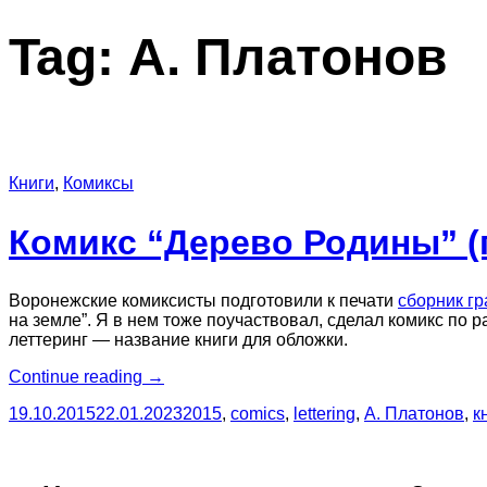
Tag:
А. Платонов
Книги
,
Комиксы
Комикс “Дерево Родины” (п
Воронежские комиксисты подготовили к печати
сборник г
на земле”. Я в нем тоже поучаствовал, сделал комикс по 
леттеринг — название книги для обложки.
“Комикс
Continue reading
→
“Дерево
19.10.2015
22.01.2023
2015
,
comics
,
lettering
,
А. Платонов
,
к
Родины”
(по рассказу
А. Платонова)”