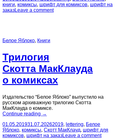
книги
,
комиксы
,
шрифт для комиксов
,
шрифт на
заказ
Leave a comment
Белое Яблоко
,
Книги
Трилогия
Скотта МакКлауда
о комиксах
Издательство “Белое Яблоко” выпустило на
русском архиважную трилогию Скотта
МакКлауда о комиксе.
“Трилогия
Continue reading
→
Скотта МакКлауда
01.05.2019
31.07.2026
2019
,
lettering
,
Белое
о комиксах”
Яблоко
,
комиксы
,
Скотт МакКлауд
,
шрифт для
комиксов
,
шрифт на заказ
Leave a comment