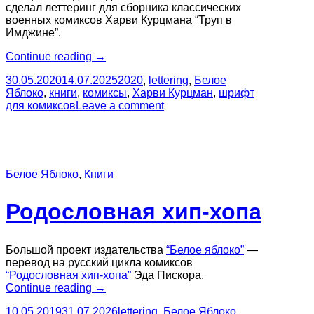
сделал леттеринг для сборника классических
военных комиксов Харви Курцмана “Труп в
Имджине”.
“Леттеринг
Continue reading
→
для
30.05.2020
14.07.2025
2020
,
lettering
,
Белое
книги
Яблоко
,
книги
,
комиксы
,
Харви Курцман
,
шрифт
комиксов
для комиксов
Leave a comment
“Труп в Имджине””
Белое Яблоко
,
Книги
Родословная хип-хопа
Большой проект издательства
“Белое яблоко”
—
перевод на русский цикла комиксов
“Родословная хип-хопа”
Эда Пискора.
“Родословная
Continue reading
→
хип-
10.05.2019
31.07.2026
lettering
,
Белое Яблоко
,
хопа”