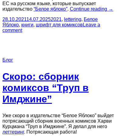
EC на русском языке, которые выпускает
“Леттеринг
издательство
“Белое яблоко”
.
Continue reading
→
сборника
28.10.2021
14.07.2025
2021
,
lettering
,
Белое
комиксов
Яблоко
,
книги
,
шрифт для комиксов
Leave a
“Рассвет
comment
близок””
Блог
Скоро: сборник
комиксов “Труп в
Имджине”
Уже скоро в издательстве “Белое Яблоко” выйдет
потрясающий сборник военных комиксов Харви
Курцмана “Труп в Имджине”. Я делал для него
леттеринг
. Потрясающая работа!