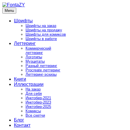
Skip
to
Menu
FontaZY
Fonts and pictures by Zakhar Yaschin
content
Шрифты
Шрифты на заказ
Шрифты на продажу
Шрифты для комиксов
Шрифты в работе
Леттеринг
Коммерческий
леттеринг
Логотипы
Музцитаты
Разный леттеринг
Procreate леттеринг
Леттеринг-эскизы
Книги
Иллюстрации
На заказ
Для себя
Инктобер-2021
Инктобер-2023
Инктобер-2025
Комиксы
Все скетчи
Блог
Контакт