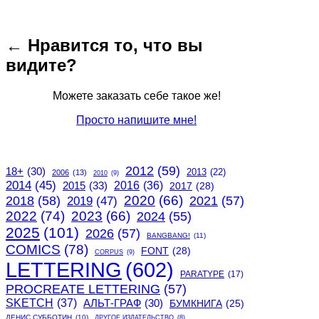
← Нравится то, что вы
видите?
Можете заказать себе такое же!
Просто напишите мне!
2012
(59)
18+
(30)
2013
(22)
2006
(13)
2010
(9)
2014
(45)
2015
(33)
2016
(36)
2017
(28)
2020
(66)
2018
(58)
2021
(57)
2019
(47)
2022
(74)
2023
(66)
2024
(55)
2025
(101)
2026
(57)
BANGBANG!
(11)
COMICS
(78)
FONT
(28)
CORPUS
(9)
LETTERING
(602)
PARATYPE
(17)
PROCREATE LETTERING
(57)
SKETCH
(37)
АЛЬТ-ГРАФ
(30)
БУМКНИГА
(25)
ДЕНИС СУББОТИН
(10)
ДРУГОЕ ИЗДАТЕЛЬСТВО
(8)