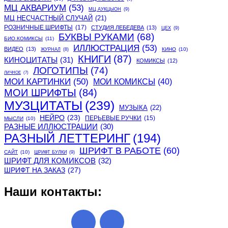
МЦ АКВАРИУМ
(53)
МЦ АУКЦЫОН
(9)
МЦ НЕСЧАСТНЫЙ СЛУЧАЙ
(21)
РОЗНИЧНЫЕ ШРИФТЫ
(17)
СТУДИЯ ЛЕБЕДЕВА
(13)
ЦЕХ
(9)
БУКВЫ РУКАМИ
(68)
БИО.КОМИКСЫ
(11)
ИЛЛЮСТРАЦИЯ
(53)
ВИДЕО
(13)
КИНО
(10)
ЖУРНАЛ
(8)
КНИГИ
(87)
КИНОЦИТАТЫ
(31)
КОМИКСЫ
(12)
ЛОГОТИПЫ
(74)
ЛИЧНОЕ
(7)
МОИ КАРТИНКИ
(50)
МОИ КОМИКСЫ
(40)
МОИ ШРИФТЫ
(84)
МУЗЦИТАТЫ
(239)
МУЗЫКА
(22)
НЕЙРО
(23)
ПЕРЬЕВЫЕ РУЧКИ
(15)
МЫСЛИ
(10)
РАЗНЫЕ ИЛЛЮСТРАЦИИ
(30)
РАЗНЫЙ ЛЕТТЕРИНГ
(194)
ШРИФТ В РАБОТЕ
(60)
САЙТ
(10)
ШРИФТ БУЛКИ
(9)
ШРИФТ ДЛЯ КОМИКСОВ
(32)
ШРИФТ НА ЗАКАЗ
(27)
Наши контакты: