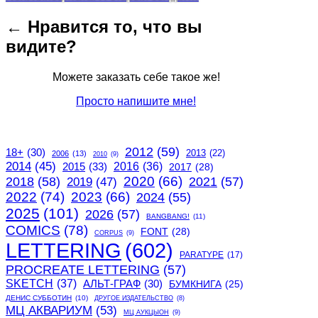
navigation
post:
← Нравится то, что вы
видите?
Можете заказать себе такое же!
Просто напишите мне!
2012
(59)
18+
(30)
2013
(22)
2006
(13)
2010
(9)
2014
(45)
2015
(33)
2016
(36)
2017
(28)
2020
(66)
2018
(58)
2021
(57)
2019
(47)
2022
(74)
2023
(66)
2024
(55)
2025
(101)
2026
(57)
BANGBANG!
(11)
COMICS
(78)
FONT
(28)
CORPUS
(9)
LETTERING
(602)
PARATYPE
(17)
PROCREATE LETTERING
(57)
SKETCH
(37)
АЛЬТ-ГРАФ
(30)
БУМКНИГА
(25)
ДЕНИС СУББОТИН
(10)
ДРУГОЕ ИЗДАТЕЛЬСТВО
(8)
МЦ АКВАРИУМ
(53)
МЦ АУКЦЫОН
(9)