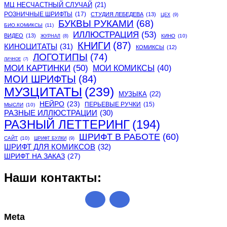
МЦ НЕСЧАСТНЫЙ СЛУЧАЙ
(21)
РОЗНИЧНЫЕ ШРИФТЫ
(17)
СТУДИЯ ЛЕБЕДЕВА
(13)
ЦЕХ
(9)
БУКВЫ РУКАМИ
(68)
БИО.КОМИКСЫ
(11)
ИЛЛЮСТРАЦИЯ
(53)
ВИДЕО
(13)
КИНО
(10)
ЖУРНАЛ
(8)
КНИГИ
(87)
КИНОЦИТАТЫ
(31)
КОМИКСЫ
(12)
ЛОГОТИПЫ
(74)
ЛИЧНОЕ
(7)
МОИ КАРТИНКИ
(50)
МОИ КОМИКСЫ
(40)
МОИ ШРИФТЫ
(84)
МУЗЦИТАТЫ
(239)
МУЗЫКА
(22)
НЕЙРО
(23)
ПЕРЬЕВЫЕ РУЧКИ
(15)
МЫСЛИ
(10)
РАЗНЫЕ ИЛЛЮСТРАЦИИ
(30)
РАЗНЫЙ ЛЕТТЕРИНГ
(194)
ШРИФТ В РАБОТЕ
(60)
САЙТ
(10)
ШРИФТ БУЛКИ
(9)
ШРИФТ ДЛЯ КОМИКСОВ
(32)
ШРИФТ НА ЗАКАЗ
(27)
Наши контакты:
Meta