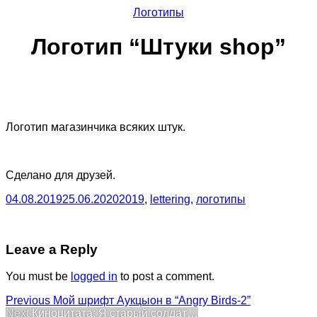
Логотипы
Логотип “Штуки shop”
Логотип магазинчика всяких штук.
Сделано для друзей.
04.08.2019
25.06.2020
2019
,
lettering
,
логотипы
Leave a Reply
You must be
logged in
to post a comment.
Post
Previous
Previous
Мой шрифт Аукцыон в “Angry Birds-2”
Next
post:
Next
Киноцитата: Я старый солдат…