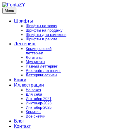
Skip
to
Menu
FontaZY
Fonts and pictures by Zakhar Yaschin
content
Шрифты
Шрифты на заказ
Шрифты на продажу
Шрифты для комиксов
Шрифты в работе
Леттеринг
Коммерческий
леттеринг
Логотипы
Музцитаты
Разный леттеринг
Procreate леттеринг
Леттеринг-эскизы
Книги
Иллюстрации
На заказ
Для себя
Инктобер-2021
Инктобер-2023
Инктобер-2025
Комиксы
Все скетчи
Блог
Контакт