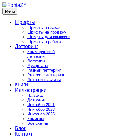
Skip
to
Menu
FontaZY
Fonts and pictures by Zakhar Yaschin
content
Шрифты
Шрифты на заказ
Шрифты на продажу
Шрифты для комиксов
Шрифты в работе
Леттеринг
Коммерческий
леттеринг
Логотипы
Музцитаты
Разный леттеринг
Procreate леттеринг
Леттеринг-эскизы
Книги
Иллюстрации
На заказ
Для себя
Инктобер-2021
Инктобер-2023
Инктобер-2025
Комиксы
Все скетчи
Блог
Контакт