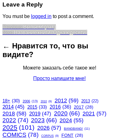
Leave a Reply
You must be
logged in
to post a comment.
Post
Previous
Previous
Выпьем! (лат.)
Next
post:
Next
Название книги “Одна к десяти”
navigation
post:
← Нравится то, что вы
видите?
Можете заказать себе такое же!
Просто напишите мне!
2012
(59)
18+
(30)
2013
(22)
2006
(13)
2010
(9)
2014
(45)
2015
(33)
2016
(36)
2017
(28)
2020
(66)
2018
(58)
2021
(57)
2019
(47)
2022
(74)
2023
(66)
2024
(55)
2025
(101)
2026
(57)
BANGBANG!
(11)
COMICS
(78)
FONT
(28)
CORPUS
(9)