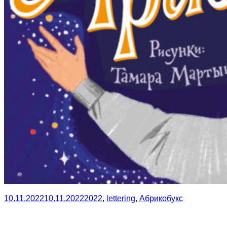
10.11.2022
10.11.2022
2022
,
lettering
,
Абрикобукс