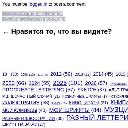
You must be
logged in
to post a comment.
Post
Previous
Previous
Нора Круг “Родина”
Next
post:
Next
Сингл “Был Сидор бодр”
navigation
post:
← Нравится то, что вы видите?
2012
(59)
2014
(45)
2015
18+
(30)
2013
(22)
2006
(13)
2010
(9)
2025
(101)
2023
(66)
2024
(55)
2026
(57)
BANGBANG!
PROCREATE LETTERING
(57)
SKETCH
(37)
АЛЬТ-ГР
МЦ НЕСЧАСТНЫЙ СЛУЧАЙ
(21)
РОЗНИЧНЫЕ ШРИФТЫ
(17)
СТУДИЯ Л
КНИГ
ИЛЛЮСТРАЦИЯ
(53)
КИНОЦИТАТЫ
(31)
КИНО
(10)
МУЗЦ
МОИ ШРИФТЫ
(84)
МОИ КОМИКСЫ
(40)
РАЗНЫЙ ЛЕТТЕР
РАЗНЫЕ ИЛЛЮСТРАЦИИ
(30)
ШРИФТ НА ЗАКАЗ
(27)