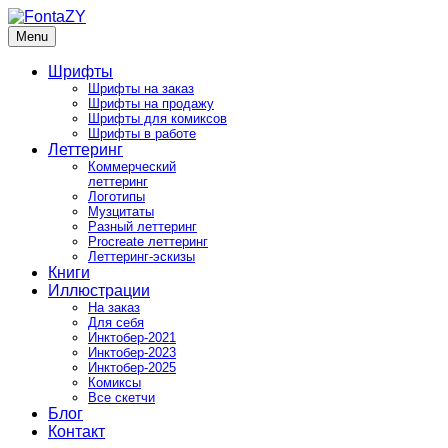
Skip
to
Menu
FontaZY
Fonts and pictures by Zakhar Yaschin
content
Шрифты
Шрифты на заказ
Шрифты на продажу
Шрифты для комиксов
Шрифты в работе
Леттеринг
Коммерческий
леттеринг
Логотипы
Музцитаты
Разный леттеринг
Procreate леттеринг
Леттеринг-эскизы
Книги
Иллюстрации
На заказ
Для себя
Инктобер-2021
Инктобер-2023
Инктобер-2025
Комиксы
Все скетчи
Блог
Контакт