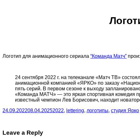
Логот
Логотип для анимационного сериала
“Команда Матч”
прои
24 сентября 2022 г. на телеканале «Матч ТВ» сост
анимационной компанией «ЯРКО» по заказу «Национа
пять серий. В первом сезоне к выходу запланирован
«Команда МАТЧ» — это яркая спортивная комедия пр
известный чемпион Лев Борисович, находит новатор
24.09.2022
08.04.2025
2022
,
lettering
,
логотипы
,
студия Ярко
Leave a Reply