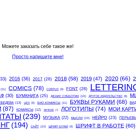
Можете заказать себе такое же!
Просто напишите мне!
2020
(66)
2018
(58)
2
2019
(47)
(33)
2016
(36)
2017
(28)
LETTERIN
COMICS
(78)
FONT
(28)
(11)
CORPUS
(9)
М
АФ
(30)
БУМКНИГА
(25)
ДЕНИС СУББОТИН
(10)
ДРУГОЕ ИЗДАТЕЛЬСТВО
(8)
БУКВЫ РУКАМИ
(68)
ЕБЕДЕВА
(13)
ВИ
БИО.КОМИКСЫ
(11)
ЦЕХ
(9)
И
(87)
ЛОГОТИПЫ
(74)
МОИ КАРТ
КОМИКСЫ
(12)
ЛИЧНОЕ
(7)
ИТАТЫ
(239)
МУЗЫКА
(22)
НЕЙРО
(23)
ПЕРЬЕВ
МЫСЛИ
(10)
ИНГ
(194)
ШРИФТ В РАБОТЕ
(60)
САЙТ
(10)
ШРИФТ БУЛКИ
(9)