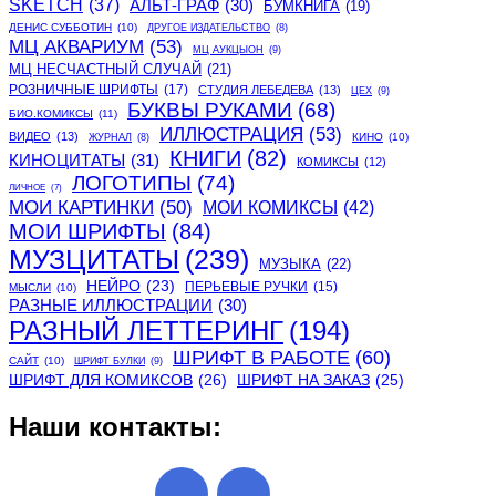
SKETCH
(37)
АЛЬТ-ГРАФ
(30)
БУМКНИГА
(19)
ДЕНИС СУББОТИН
(10)
ДРУГОЕ ИЗДАТЕЛЬСТВО
(8)
МЦ АКВАРИУМ
(53)
МЦ АУКЦЫОН
(9)
МЦ НЕСЧАСТНЫЙ СЛУЧАЙ
(21)
РОЗНИЧНЫЕ ШРИФТЫ
(17)
СТУДИЯ ЛЕБЕДЕВА
(13)
ЦЕХ
(9)
БУКВЫ РУКАМИ
(68)
БИО.КОМИКСЫ
(11)
ИЛЛЮСТРАЦИЯ
(53)
ВИДЕО
(13)
КИНО
(10)
ЖУРНАЛ
(8)
КНИГИ
(82)
КИНОЦИТАТЫ
(31)
КОМИКСЫ
(12)
ЛОГОТИПЫ
(74)
ЛИЧНОЕ
(7)
МОИ КАРТИНКИ
(50)
МОИ КОМИКСЫ
(42)
МОИ ШРИФТЫ
(84)
МУЗЦИТАТЫ
(239)
МУЗЫКА
(22)
НЕЙРО
(23)
ПЕРЬЕВЫЕ РУЧКИ
(15)
МЫСЛИ
(10)
РАЗНЫЕ ИЛЛЮСТРАЦИИ
(30)
РАЗНЫЙ ЛЕТТЕРИНГ
(194)
ШРИФТ В РАБОТЕ
(60)
САЙТ
(10)
ШРИФТ БУЛКИ
(9)
ШРИФТ ДЛЯ КОМИКСОВ
(26)
ШРИФТ НА ЗАКАЗ
(25)
Наши контакты: