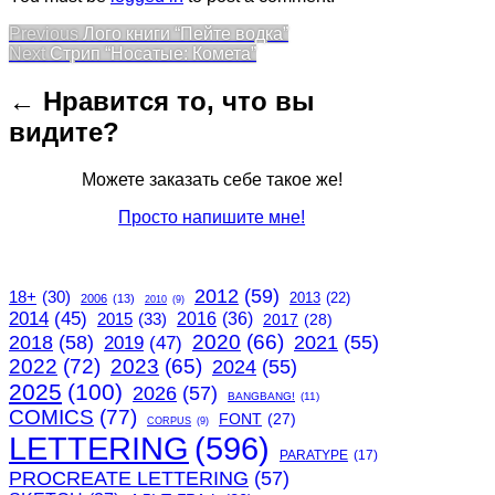
Post
Previous
Previous
Лого книги “Пейте водка”
Next
post:
Next
Стрип “Носатые: Комета”
navigation
post:
← Нравится то, что вы
видите?
Можете заказать себе такое же!
Просто напишите мне!
2012
(59)
18+
(30)
2013
(22)
2006
(13)
2010
(9)
2014
(45)
2015
(33)
2016
(36)
2017
(28)
2020
(66)
2018
(58)
2021
(55)
2019
(47)
2022
(72)
2023
(65)
2024
(55)
2025
(100)
2026
(57)
BANGBANG!
(11)
COMICS
(77)
FONT
(27)
CORPUS
(9)
LETTERING
(596)
PARATYPE
(17)
PROCREATE LETTERING
(57)