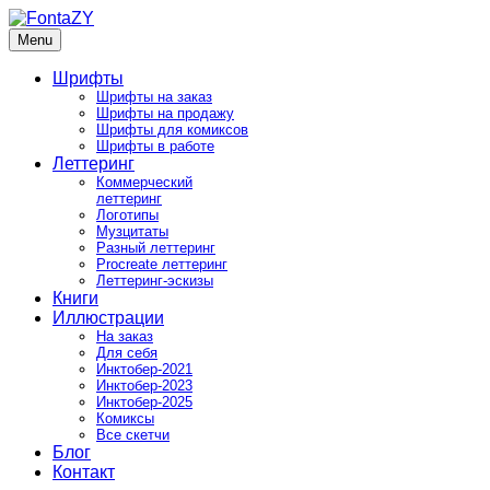
Skip
to
Menu
FontaZY
Fonts and pictures by Zakhar Yaschin
content
Шрифты
Шрифты на заказ
Шрифты на продажу
Шрифты для комиксов
Шрифты в работе
Леттеринг
Коммерческий
леттеринг
Логотипы
Музцитаты
Разный леттеринг
Procreate леттеринг
Леттеринг-эскизы
Книги
Иллюстрации
На заказ
Для себя
Инктобер-2021
Инктобер-2023
Инктобер-2025
Комиксы
Все скетчи
Блог
Контакт