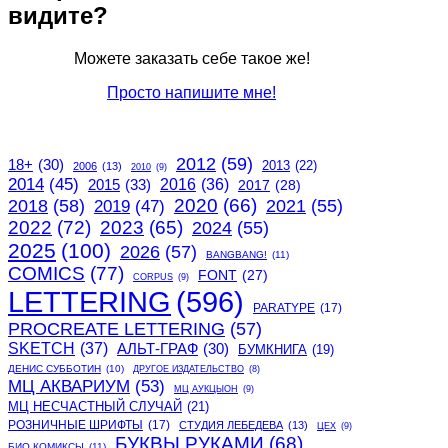
видите?
Можете заказать себе такое же!
Просто напишите мне!
2012
(59)
18+
(30)
2013
(22)
2006
(13)
2010
(9)
2014
(45)
2015
(33)
2016
(36)
2017
(28)
2020
(66)
2018
(58)
2021
(55)
2019
(47)
2022
(72)
2023
(65)
2024
(55)
2025
(100)
2026
(57)
BANGBANG!
(11)
COMICS
(77)
FONT
(27)
CORPUS
(9)
LETTERING
(596)
PARATYPE
(17)
PROCREATE LETTERING
(57)
SKETCH
(37)
АЛЬТ-ГРАФ
(30)
БУМКНИГА
(19)
ДЕНИС СУББОТИН
(10)
ДРУГОЕ ИЗДАТЕЛЬСТВО
(8)
МЦ АКВАРИУМ
(53)
МЦ АУКЦЫОН
(9)
МЦ НЕСЧАСТНЫЙ СЛУЧАЙ
(21)
РОЗНИЧНЫЕ ШРИФТЫ
(17)
СТУДИЯ ЛЕБЕДЕВА
(13)
ЦЕХ
(9)
БУКВЫ РУКАМИ
(68)
БИО.КОМИКСЫ
(11)