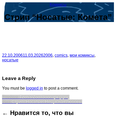
Комиксы
Стрип “Носатые: Комета”
22.10.2006
11.03.2026
2006
,
comics
,
мои комиксы
,
носатые
Leave a Reply
You must be
logged in
to post a comment.
Post
Previous
Previous
Tzeh’s Zoo. Зоопарк (Цех)
Next
post:
Next
Стрип “Носатые: Нещасная любовь”
navigation
post:
← Нравится то, что вы