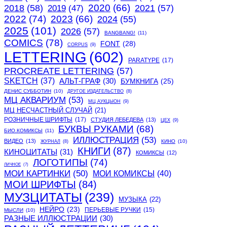
2020
(66)
2018
(58)
2021
(57)
2019
(47)
2022
(74)
2023
(66)
2024
(55)
2025
(101)
2026
(57)
BANGBANG!
(11)
COMICS
(78)
FONT
(28)
CORPUS
(9)
LETTERING
(602)
PARATYPE
(17)
PROCREATE LETTERING
(57)
SKETCH
(37)
АЛЬТ-ГРАФ
(30)
БУМКНИГА
(25)
ДЕНИС СУББОТИН
(10)
ДРУГОЕ ИЗДАТЕЛЬСТВО
(8)
МЦ АКВАРИУМ
(53)
МЦ АУКЦЫОН
(9)
МЦ НЕСЧАСТНЫЙ СЛУЧАЙ
(21)
РОЗНИЧНЫЕ ШРИФТЫ
(17)
СТУДИЯ ЛЕБЕДЕВА
(13)
ЦЕХ
(9)
БУКВЫ РУКАМИ
(68)
БИО.КОМИКСЫ
(11)
ИЛЛЮСТРАЦИЯ
(53)
ВИДЕО
(13)
КИНО
(10)
ЖУРНАЛ
(8)
КНИГИ
(87)
КИНОЦИТАТЫ
(31)
КОМИКСЫ
(12)
ЛОГОТИПЫ
(74)
ЛИЧНОЕ
(7)
МОИ КАРТИНКИ
(50)
МОИ КОМИКСЫ
(40)
МОИ ШРИФТЫ
(84)
МУЗЦИТАТЫ
(239)
МУЗЫКА
(22)
НЕЙРО
(23)
ПЕРЬЕВЫЕ РУЧКИ
(15)
МЫСЛИ
(10)
РАЗНЫЕ ИЛЛЮСТРАЦИИ
(30)