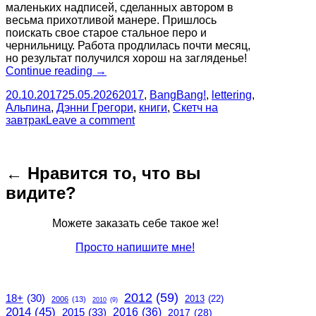
маленьких надписей, сделанных автором в
весьма прихотливой манере. Пришлось
поискать свое старое стальное перо и
чернильницу. Работа продлилась почти месяц,
но результат получился хорош на загляденье!
“Леттеринг
Continue reading
→
для
20.10.2017
25.05.2026
2017
,
BangBang!
,
lettering
,
книги
Альпина
,
Дэнни Грегори
,
книги
,
Скетч на
“Скетч
завтрак
Leave a comment
на
завтрак””
← Нравится то, что вы
видите?
Можете заказать себе такое же!
Просто напишите мне!
2012
(59)
18+
(30)
2013
(22)
2006
(13)
2010
(9)
2014
(45)
2015
(33)
2016
(36)
2017
(28)