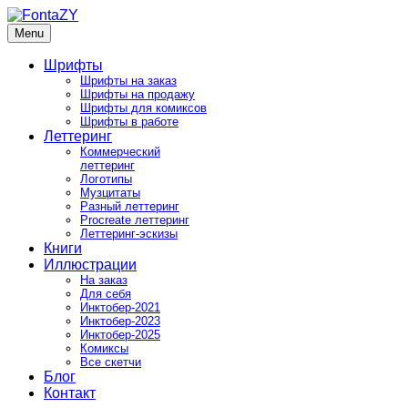
Skip
to
Menu
FontaZY
Fonts and pictures by Zakhar Yaschin
content
Шрифты
Шрифты на заказ
Шрифты на продажу
Шрифты для комиксов
Шрифты в работе
Леттеринг
Коммерческий
леттеринг
Логотипы
Музцитаты
Разный леттеринг
Procreate леттеринг
Леттеринг-эскизы
Книги
Иллюстрации
На заказ
Для себя
Инктобер-2021
Инктобер-2023
Инктобер-2025
Комиксы
Все скетчи
Блог
Контакт