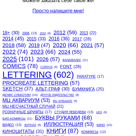
Можете заказать себе такое же!
Просто напишите мне!
2012
(59)
18+
(30)
2013
(22)
2006
(13)
2010
(9)
2014
(45)
2015
(33)
2016
(36)
2017
(28)
2020
(66)
2018
(58)
2021
(57)
2019
(47)
2022
(74)
2023
(66)
2024
(55)
2025
(101)
2026
(57)
BANGBANG!
(11)
COMICS
(78)
FONT
(28)
CORPUS
(9)
LETTERING
(602)
PARATYPE
(17)
PROCREATE LETTERING
(57)
SKETCH
(37)
АЛЬТ-ГРАФ
(30)
БУМКНИГА
(25)
ДЕНИС СУББОТИН
(10)
ДРУГОЕ ИЗДАТЕЛЬСТВО
(8)
МЦ АКВАРИУМ
(53)
МЦ АУКЦЫОН
(9)
МЦ НЕСЧАСТНЫЙ СЛУЧАЙ
(21)
РОЗНИЧНЫЕ ШРИФТЫ
(17)
СТУДИЯ ЛЕБЕДЕВА
(13)
ЦЕХ
(9)
БУКВЫ РУКАМИ
(68)
БИО.КОМИКСЫ
(11)
ИЛЛЮСТРАЦИЯ
(53)
ВИДЕО
(13)
КИНО
(10)
ЖУРНАЛ
(8)
КНИГИ
(87)
КИНОЦИТАТЫ
(31)
КОМИКСЫ
(12)