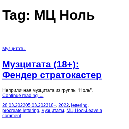
Tag:
МЦ Ноль
Музцитаты
Музцитата (18+):
Фендер стратокастер
Неприличная музцитата из группы “Ноль”.
“Музцитата
Continue reading
→
(18+):
28.03.2022
05.03.2023
18+
,
2022
,
lettering
,
Фендер
procreate lettering
,
музцитаты
,
МЦ Ноль
Leave a
стратокастер”
comment