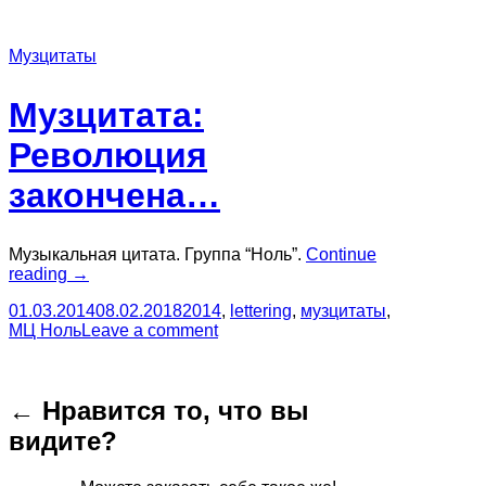
Музцитаты
Музцитата:
Революция
закончена…
Музыкальная цитата. Группа “Ноль”.
Continue
“Музцитата:
reading
→
Революция
01.03.2014
08.02.2018
2014
,
lettering
,
музцитаты
,
закончена…”
МЦ Ноль
Leave a comment
← Нравится то, что вы
видите?