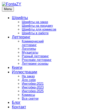
Skip
to
Menu
FontaZY
Fonts and pictures by Zakhar Yaschin
content
Шрифты
Шрифты на заказ
Шрифты на продажу
Шрифты для комиксов
Шрифты в работе
Леттеринг
Коммерческий
леттеринг
Логотипы
Музцитаты
Разный леттеринг
Procreate леттеринг
Леттеринг-эскизы
Книги
Иллюстрации
На заказ
Для себя
Инктобер-2021
Инктобер-2023
Инктобер-2025
Комиксы
Все скетчи
Блог
Контакт