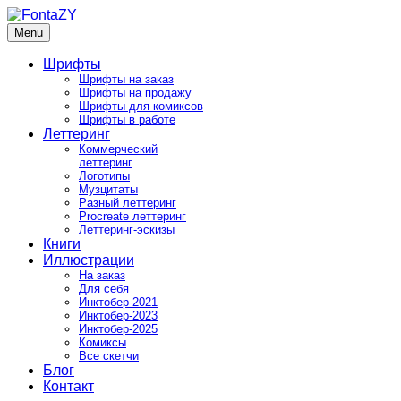
Skip
to
Menu
FontaZY
Fonts and pictures by Zakhar Yaschin
content
Шрифты
Шрифты на заказ
Шрифты на продажу
Шрифты для комиксов
Шрифты в работе
Леттеринг
Коммерческий
леттеринг
Логотипы
Музцитаты
Разный леттеринг
Procreate леттеринг
Леттеринг-эскизы
Книги
Иллюстрации
На заказ
Для себя
Инктобер-2021
Инктобер-2023
Инктобер-2025
Комиксы
Все скетчи
Блог
Контакт