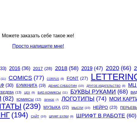
Можете заказать себе такое же!
Просто напишите мне!
2020
(66)
2018
(58)
2
2019
(47)
(33)
2016
(36)
2017
(28)
LETTERIN
COMICS
(77)
FONT
(27)
(11)
CORPUS
(9)
МЦ
АФ
(30)
БУМКНИГА
(19)
ДЕНИС СУББОТИН
(10)
ДРУГОЕ ИЗДАТЕЛЬСТВО
(8)
БУКВЫ РУКАМИ
(68)
ЕБЕДЕВА
(13)
ВИ
БИО.КОМИКСЫ
(11)
ЦЕХ
(9)
И
(82)
ЛОГОТИПЫ
(74)
МОИ КАРТ
КОМИКСЫ
(12)
ЛИЧНОЕ
(7)
ИТАТЫ
(239)
МУЗЫКА
(22)
НЕЙРО
(23)
ПЕРЬЕВ
МЫСЛИ
(10)
ИНГ
(194)
ШРИФТ В РАБОТЕ
(60)
САЙТ
(10)
ШРИФТ БУЛКИ
(9)