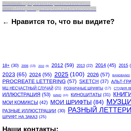
Post
Previous
Previous
Музцитата: Наркотики нельзя…
Next
post:
Next
Леттеринг для альбома “Поет любовь”
navigation
post:
← Нравится то, что вы видите?
2012
(59)
2014
(45)
2015
18+
(30)
2013
(22)
2006
(13)
2010
(9)
2025
(100)
2023
(65)
2024
(55)
2026
(57)
BANGBANG!
PROCREATE LETTERING
(57)
SKETCH
(37)
АЛЬТ-ГР
МЦ НЕСЧАСТНЫЙ СЛУЧАЙ
(21)
РОЗНИЧНЫЕ ШРИФТЫ
(17)
СТУДИЯ Л
КНИГ
ИЛЛЮСТРАЦИЯ
(53)
КИНОЦИТАТЫ
(31)
КИНО
(10)
МУЗЦ
МОИ ШРИФТЫ
(84)
МОИ КОМИКСЫ
(42)
РАЗНЫЙ ЛЕТТЕР
РАЗНЫЕ ИЛЛЮСТРАЦИИ
(30)
ШРИФТ НА ЗАКАЗ
(25)
Наши контакты: