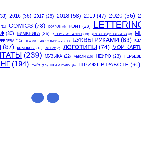
2020
(66)
2018
(58)
2
2019
(47)
(33)
2016
(36)
2017
(28)
LETTERIN
COMICS
(78)
FONT
(28)
(11)
CORPUS
(9)
М
АФ
(30)
БУМКНИГА
(25)
ДЕНИС СУББОТИН
(10)
ДРУГОЕ ИЗДАТЕЛЬСТВО
(8)
БУКВЫ РУКАМИ
(68)
ЕБЕДЕВА
(13)
ВИ
БИО.КОМИКСЫ
(11)
ЦЕХ
(9)
И
(87)
ЛОГОТИПЫ
(74)
МОИ КАРТ
КОМИКСЫ
(12)
ЛИЧНОЕ
(7)
ИТАТЫ
(239)
МУЗЫКА
(22)
НЕЙРО
(23)
ПЕРЬЕВ
МЫСЛИ
(10)
ИНГ
(194)
ШРИФТ В РАБОТЕ
(60)
САЙТ
(10)
ШРИФТ БУЛКИ
(9)