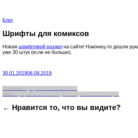
Блог
Шрифты для комиксов
Новая
шрифтовой раздел
на сайте! Наконец-то дошли рук
уже 30 штук (если не больше).
30.01.2019
06.08.2019
Post
Previous
Previous
Музцитата: Что с того…
Next
post:
Next
Музцитата: Как нам дожить до весенней поры
navigation
post:
← Нравится то, что вы видите?