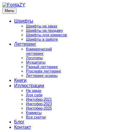
Skip
to
Menu
FontaZY
Fonts and pictures by Zakhar Yaschin
content
Шрифты
Шрифты на заказ
Шрифты на продажу
Шрифты для комиксов
Шрифты в работе
Леттеринг
Коммерческий
леттеринг
Логотипы
Музцитаты
Разный леттеринг
Procreate леттеринг
Леттеринг-эскизы
Книги
Иллюстрации
На заказ
Для себя
Инктобер-2021
Инктобер-2023
Инктобер-2025
Комиксы
Все скетчи
Блог
Контакт