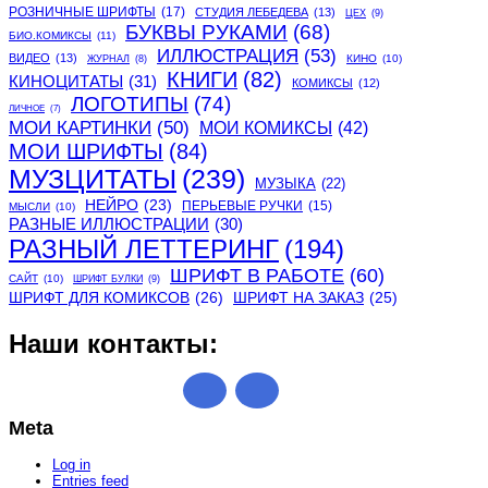
РОЗНИЧНЫЕ ШРИФТЫ
(17)
СТУДИЯ ЛЕБЕДЕВА
(13)
ЦЕХ
(9)
БУКВЫ РУКАМИ
(68)
БИО.КОМИКСЫ
(11)
ИЛЛЮСТРАЦИЯ
(53)
ВИДЕО
(13)
КИНО
(10)
ЖУРНАЛ
(8)
КНИГИ
(82)
КИНОЦИТАТЫ
(31)
КОМИКСЫ
(12)
ЛОГОТИПЫ
(74)
ЛИЧНОЕ
(7)
МОИ КАРТИНКИ
(50)
МОИ КОМИКСЫ
(42)
МОИ ШРИФТЫ
(84)
МУЗЦИТАТЫ
(239)
МУЗЫКА
(22)
НЕЙРО
(23)
ПЕРЬЕВЫЕ РУЧКИ
(15)
МЫСЛИ
(10)
РАЗНЫЕ ИЛЛЮСТРАЦИИ
(30)
РАЗНЫЙ ЛЕТТЕРИНГ
(194)
ШРИФТ В РАБОТЕ
(60)
САЙТ
(10)
ШРИФТ БУЛКИ
(9)
ШРИФТ ДЛЯ КОМИКСОВ
(26)
ШРИФТ НА ЗАКАЗ
(25)
Наши контакты:
Meta
Log in
Entries feed