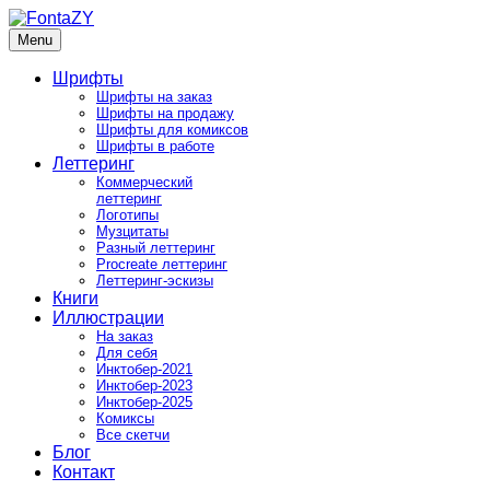
Skip
to
Menu
FontaZY
Fonts and pictures by Zakhar Yaschin
content
Шрифты
Шрифты на заказ
Шрифты на продажу
Шрифты для комиксов
Шрифты в работе
Леттеринг
Коммерческий
леттеринг
Логотипы
Музцитаты
Разный леттеринг
Procreate леттеринг
Леттеринг-эскизы
Книги
Иллюстрации
На заказ
Для себя
Инктобер-2021
Инктобер-2023
Инктобер-2025
Комиксы
Все скетчи
Блог
Контакт