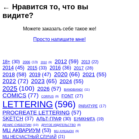
← Нравится то, что вы
видите?
Можете заказать себе такое же!
Просто напишите мне!
2012
(59)
18+
(30)
2013
(22)
2006
(13)
2010
(9)
2014
(45)
2015
(33)
2016
(36)
2017
(28)
2020
(66)
2018
(58)
2021
(55)
2019
(47)
2022
(72)
2023
(65)
2024
(55)
2025
(100)
2026
(57)
BANGBANG!
(11)
COMICS
(77)
FONT
(27)
CORPUS
(9)
LETTERING
(596)
PARATYPE
(17)
PROCREATE LETTERING
(57)
SKETCH
(37)
АЛЬТ-ГРАФ
(30)
БУМКНИГА
(19)
ДЕНИС СУББОТИН
(10)
ДРУГОЕ ИЗДАТЕЛЬСТВО
(8)
МЦ АКВАРИУМ
(53)
МЦ АУКЦЫОН
(9)
МЦ НЕСЧАСТНЫЙ СЛУЧАЙ
(21)