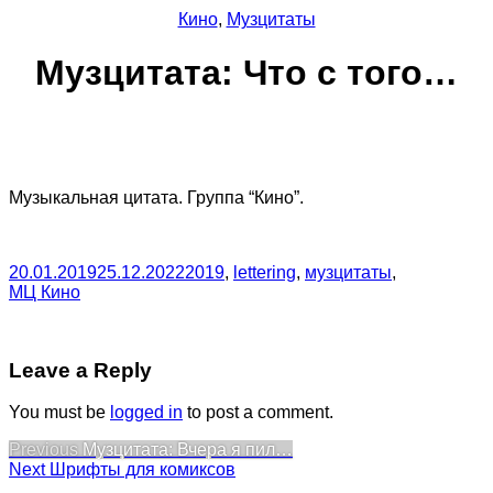
Кино
,
Музцитаты
Музцитата: Что с того…
Музыкальная цитата. Группа “Кино”.
20.01.2019
25.12.2022
2019
,
lettering
,
музцитаты
,
МЦ Кино
Leave a Reply
You must be
logged in
to post a comment.
Post
Previous
Previous
Музцитата: Вчера я пил…
Next
post:
Next
Шрифты для комиксов
navigation
post: