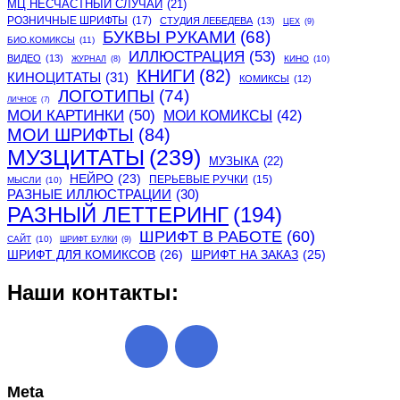
МЦ НЕСЧАСТНЫЙ СЛУЧАЙ
(21)
РОЗНИЧНЫЕ ШРИФТЫ
(17)
СТУДИЯ ЛЕБЕДЕВА
(13)
ЦЕХ
(9)
БУКВЫ РУКАМИ
(68)
БИО.КОМИКСЫ
(11)
ИЛЛЮСТРАЦИЯ
(53)
ВИДЕО
(13)
КИНО
(10)
ЖУРНАЛ
(8)
КНИГИ
(82)
КИНОЦИТАТЫ
(31)
КОМИКСЫ
(12)
ЛОГОТИПЫ
(74)
ЛИЧНОЕ
(7)
МОИ КАРТИНКИ
(50)
МОИ КОМИКСЫ
(42)
МОИ ШРИФТЫ
(84)
МУЗЦИТАТЫ
(239)
МУЗЫКА
(22)
НЕЙРО
(23)
ПЕРЬЕВЫЕ РУЧКИ
(15)
МЫСЛИ
(10)
РАЗНЫЕ ИЛЛЮСТРАЦИИ
(30)
РАЗНЫЙ ЛЕТТЕРИНГ
(194)
ШРИФТ В РАБОТЕ
(60)
САЙТ
(10)
ШРИФТ БУЛКИ
(9)
ШРИФТ ДЛЯ КОМИКСОВ
(26)
ШРИФТ НА ЗАКАЗ
(25)
Наши контакты:
Meta