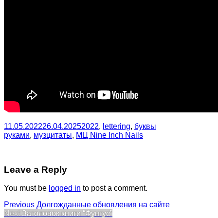
11.05.2022
26.04.2025
2022
,
lettering
,
буквы
руками
,
музцитаты
,
МЦ Nine Inch Nails
Leave a Reply
You must be
logged in
to post a comment.
Post
Previous
Previous
Долгожданные обновления на сайте
Next
post:
Next
Заголовок книги “Фунгус”