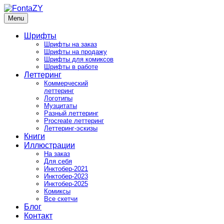
Skip
to
Menu
FontaZY
Fonts and pictures by Zakhar Yaschin
content
Шрифты
Шрифты на заказ
Шрифты на продажу
Шрифты для комиксов
Шрифты в работе
Леттеринг
Коммерческий
леттеринг
Логотипы
Музцитаты
Разный леттеринг
Procreate леттеринг
Леттеринг-эскизы
Книги
Иллюстрации
На заказ
Для себя
Инктобер-2021
Инктобер-2023
Инктобер-2025
Комиксы
Все скетчи
Блог
Контакт