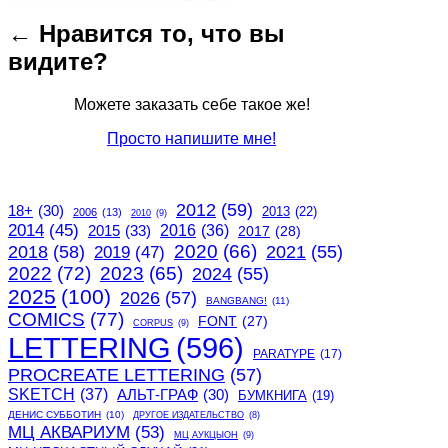
navigation
post:
← Нравится то, что вы
видите?
Можете заказать себе такое же!
Просто напишите мне!
2012
(59)
18+
(30)
2013
(22)
2006
(13)
2010
(9)
2014
(45)
2015
(33)
2016
(36)
2017
(28)
2020
(66)
2018
(58)
2021
(55)
2019
(47)
2022
(72)
2023
(65)
2024
(55)
2025
(100)
2026
(57)
BANGBANG!
(11)
COMICS
(77)
FONT
(27)
CORPUS
(9)
LETTERING
(596)
PARATYPE
(17)
PROCREATE LETTERING
(57)
SKETCH
(37)
АЛЬТ-ГРАФ
(30)
БУМКНИГА
(19)
ДЕНИС СУББОТИН
(10)
ДРУГОЕ ИЗДАТЕЛЬСТВО
(8)
МЦ АКВАРИУМ
(53)
МЦ АУКЦЫОН
(9)