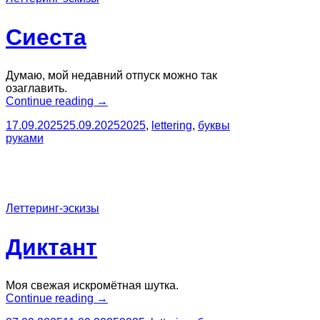
Сиеста
Думаю, мой недавний отпуск можно так
озаглавить.
“Сиеста”
Continue reading
→
17.09.2025
25.09.2025
2025
,
lettering
,
буквы
руками
Леттеринг-эскизы
Диктант
Моя свежая искромётная шутка.
“Диктант”
Continue reading
→