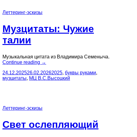
Леттеринг-эскизы
Музцитаты: Чужие
талии
Музыкальная цитата из Владимира Семеныча.
“Музцитаты:
Continue reading
→
Чужие
24.12.2025
26.02.2026
2025
,
буквы руками
,
талии”
музцитаты
,
МЦ В.С.Высоцкий
Леттеринг-эскизы
Свет ослепляющий