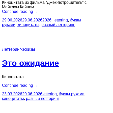
Киноцитата из фильма “Джек-потрошитель” с
Майклом Кейном.
“Киноцитата:
Continue reading
→
Сплетни
29.06.2026
29.06.2026
2026
,
lettering
,
буквы
фактами”
руками
,
киноцитаты
,
разный леттеринг
Леттеринг-эскизы
Это ожидание
Киноцитата.
“Это
Continue reading
→
ожидание”
23.03.2026
29.06.2026
lettering
,
буквы руками
,
киноцитаты
,
разный леттеринг