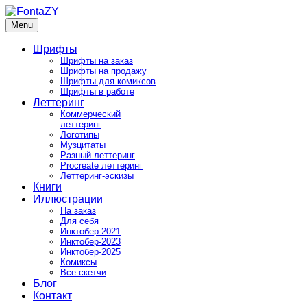
Skip
to
Menu
FontaZY
Fonts and pictures by Zakhar Yaschin
content
Шрифты
Шрифты на заказ
Шрифты на продажу
Шрифты для комиксов
Шрифты в работе
Леттеринг
Коммерческий
леттеринг
Логотипы
Музцитаты
Разный леттеринг
Procreate леттеринг
Леттеринг-эскизы
Книги
Иллюстрации
На заказ
Для себя
Инктобер-2021
Инктобер-2023
Инктобер-2025
Комиксы
Все скетчи
Блог
Контакт