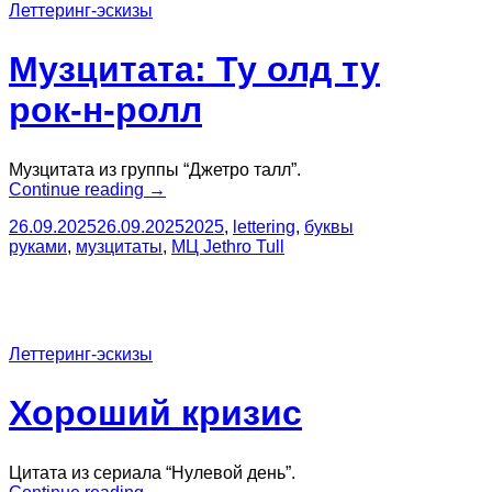
Леттеринг-эскизы
Музцитата: Ту олд ту
рок-н-ролл
Музцитата из группы “Джетро талл”.
“Музцитата:
Continue reading
→
Ту
26.09.2025
26.09.2025
2025
,
lettering
,
буквы
олд
руками
,
музцитаты
,
МЦ Jethro Tull
ту
рок-
н-
ролл”
Леттеринг-эскизы
Хороший кризис
Цитата из сериала “Нулевой день”.
“Хороший