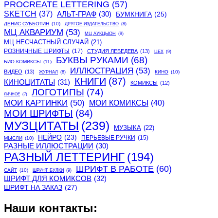
PROCREATE LETTERING
(57)
SKETCH
(37)
АЛЬТ-ГРАФ
(30)
БУМКНИГА
(25)
ДЕНИС СУББОТИН
(10)
ДРУГОЕ ИЗДАТЕЛЬСТВО
(8)
МЦ АКВАРИУМ
(53)
МЦ АУКЦЫОН
(9)
МЦ НЕСЧАСТНЫЙ СЛУЧАЙ
(21)
РОЗНИЧНЫЕ ШРИФТЫ
(17)
СТУДИЯ ЛЕБЕДЕВА
(13)
ЦЕХ
(9)
БУКВЫ РУКАМИ
(68)
БИО.КОМИКСЫ
(11)
ИЛЛЮСТРАЦИЯ
(53)
ВИДЕО
(13)
КИНО
(10)
ЖУРНАЛ
(8)
КНИГИ
(87)
КИНОЦИТАТЫ
(31)
КОМИКСЫ
(12)
ЛОГОТИПЫ
(74)
ЛИЧНОЕ
(7)
МОИ КАРТИНКИ
(50)
МОИ КОМИКСЫ
(40)
МОИ ШРИФТЫ
(84)
МУЗЦИТАТЫ
(239)
МУЗЫКА
(22)
НЕЙРО
(23)
ПЕРЬЕВЫЕ РУЧКИ
(15)
МЫСЛИ
(10)
РАЗНЫЕ ИЛЛЮСТРАЦИИ
(30)
РАЗНЫЙ ЛЕТТЕРИНГ
(194)
ШРИФТ В РАБОТЕ
(60)
САЙТ
(10)
ШРИФТ БУЛКИ
(9)
ШРИФТ ДЛЯ КОМИКСОВ
(32)
ШРИФТ НА ЗАКАЗ
(27)
Наши контакты: