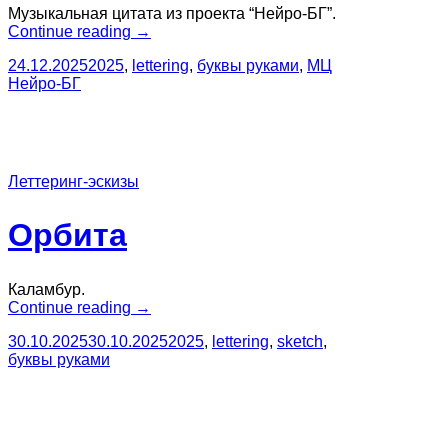
Музыкальная цитата из проекта “Нейро-БГ”.
“Свет
Continue reading
→
ослепляющий”
24.12.2025
2025
,
lettering
,
буквы руками
,
МЦ
Нейро-БГ
Леттеринг-эскизы
Орбита
Каламбур.
“Орбита”
Continue reading
→
30.10.2025
30.10.2025
2025
,
lettering
,
sketch
,
буквы руками