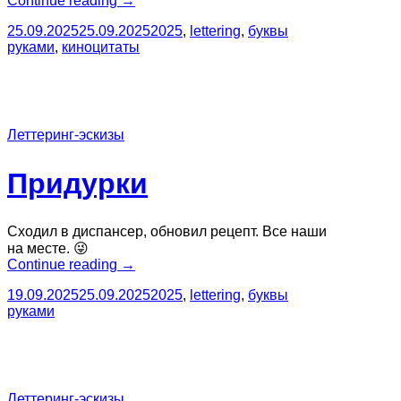
Continue reading
→
кризис”
25.09.2025
25.09.2025
2025
,
lettering
,
буквы
руками
,
киноцитаты
Леттеринг-эскизы
Придурки
Сходил в диспансер, обновил рецепт. Все наши
на месте. 😜
“Придурки”
Continue reading
→
19.09.2025
25.09.2025
2025
,
lettering
,
буквы
руками
Леттеринг-эскизы