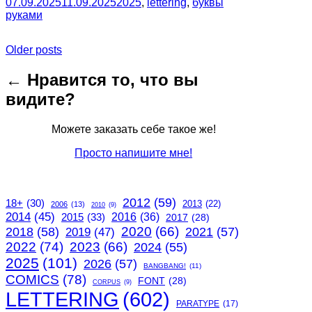
07.09.2025
11.09.2025
2025
,
lettering
,
буквы
руками
Posts
Older posts
navigation
← Нравится то, что вы
видите?
Можете заказать себе такое же!
Просто напишите мне!
2012
(59)
18+
(30)
2013
(22)
2006
(13)
2010
(9)
2014
(45)
2015
(33)
2016
(36)
2017
(28)
2020
(66)
2018
(58)
2021
(57)
2019
(47)
2022
(74)
2023
(66)
2024
(55)
2025
(101)
2026
(57)
BANGBANG!
(11)
COMICS
(78)
FONT
(28)
CORPUS
(9)
LETTERING
(602)
PARATYPE
(17)