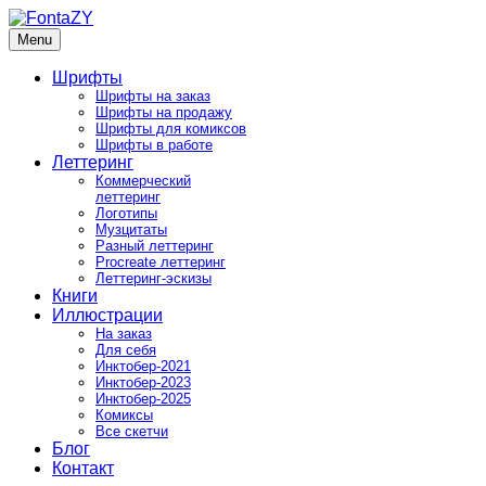
Skip
to
Menu
FontaZY
Fonts and pictures by Zakhar Yaschin
content
Шрифты
Шрифты на заказ
Шрифты на продажу
Шрифты для комиксов
Шрифты в работе
Леттеринг
Коммерческий
леттеринг
Логотипы
Музцитаты
Разный леттеринг
Procreate леттеринг
Леттеринг-эскизы
Книги
Иллюстрации
На заказ
Для себя
Инктобер-2021
Инктобер-2023
Инктобер-2025
Комиксы
Все скетчи
Блог
Контакт