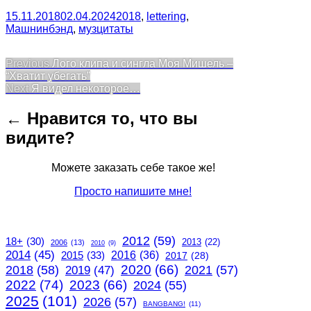
15.11.2018
02.04.2024
2018
,
lettering
,
Машнинбэнд
,
музцитаты
Post
Previous
Previous
Лого клипа и сингла Моя Мишель –
post:
“Хватит убегать”
navigation
Next
Next
Я видел некоторое…
post:
← Нравится то, что вы
видите?
Можете заказать себе такое же!
Просто напишите мне!
2012
(59)
18+
(30)
2013
(22)
2006
(13)
2010
(9)
2014
(45)
2015
(33)
2016
(36)
2017
(28)
2020
(66)
2018
(58)
2021
(57)
2019
(47)
2022
(74)
2023
(66)
2024
(55)
2025
(101)
2026
(57)
BANGBANG!
(11)