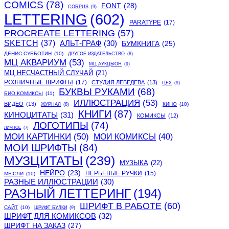
COMICS
(78)
FONT
(28)
CORPUS
(9)
LETTERING
(602)
PARATYPE
(17)
PROCREATE LETTERING
(57)
SKETCH
(37)
АЛЬТ-ГРАФ
(30)
БУМКНИГА
(25)
ДЕНИС СУББОТИН
(10)
ДРУГОЕ ИЗДАТЕЛЬСТВО
(8)
МЦ АКВАРИУМ
(53)
МЦ АУКЦЫОН
(9)
МЦ НЕСЧАСТНЫЙ СЛУЧАЙ
(21)
РОЗНИЧНЫЕ ШРИФТЫ
(17)
СТУДИЯ ЛЕБЕДЕВА
(13)
ЦЕХ
(9)
БУКВЫ РУКАМИ
(68)
БИО.КОМИКСЫ
(11)
ИЛЛЮСТРАЦИЯ
(53)
ВИДЕО
(13)
КИНО
(10)
ЖУРНАЛ
(8)
КНИГИ
(87)
КИНОЦИТАТЫ
(31)
КОМИКСЫ
(12)
ЛОГОТИПЫ
(74)
ЛИЧНОЕ
(7)
МОИ КАРТИНКИ
(50)
МОИ КОМИКСЫ
(40)
МОИ ШРИФТЫ
(84)
МУЗЦИТАТЫ
(239)
МУЗЫКА
(22)
НЕЙРО
(23)
ПЕРЬЕВЫЕ РУЧКИ
(15)
МЫСЛИ
(10)
РАЗНЫЕ ИЛЛЮСТРАЦИИ
(30)
РАЗНЫЙ ЛЕТТЕРИНГ
(194)
ШРИФТ В РАБОТЕ
(60)
САЙТ
(10)
ШРИФТ БУЛКИ
(9)
ШРИФТ ДЛЯ КОМИКСОВ
(32)
ШРИФТ НА ЗАКАЗ
(27)