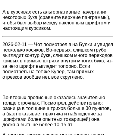
А в курсивах есть альтернативные начертания
некоторых букв (сравните верхние панграммы),
чтобы был выбор между наклонным шрифтом и
настоящим курсивом.
2026-02-11 — Чот посмотрел я на Булки и увидел
несколько косяков. Во-первых, слишком грубо
выглядит контур букв, слишком много переходов
кривых в прямые штрихи внутри многих букв, из-
за чего шрифт выглядит топорно. Если
посмотреть на тот же Купер, там прямых
отрезков вообще нет, все скруглено.
Во-вторых прописные оказались значительно
толще строчных. Посмотрел, действительно:
разница в толщине штрихов больше 30 пунктов,
а (как показывает практика и наблюдение за
шрифтами более опытных товарищей) она
должна быть не более 10-15 пт.
В-третьих, курсив сделан мягко говоря, через