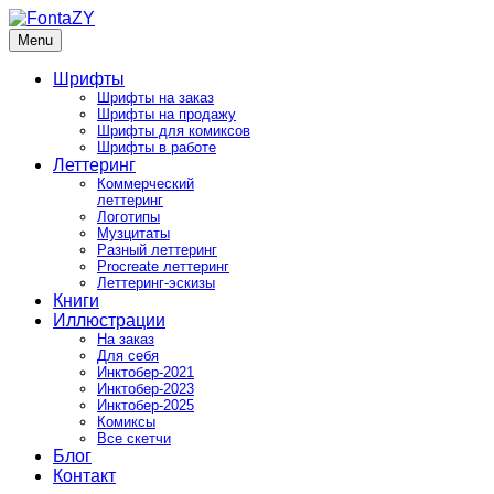
Skip
to
Menu
FontaZY
Fonts and pictures by Zakhar Yaschin
content
Шрифты
Шрифты на заказ
Шрифты на продажу
Шрифты для комиксов
Шрифты в работе
Леттеринг
Коммерческий
леттеринг
Логотипы
Музцитаты
Разный леттеринг
Procreate леттеринг
Леттеринг-эскизы
Книги
Иллюстрации
На заказ
Для себя
Инктобер-2021
Инктобер-2023
Инктобер-2025
Комиксы
Все скетчи
Блог
Контакт