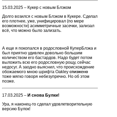
15.03.2025 – Кукер с новым Блэком
Долго возился с новым Блэком в Кукере. Сделал
его плотнее, уже, унифицировал (по мере
возможности) асимметричные засечки, зализал
всё, что можно было зализать.
А еще я покопался в родословной КуперБлэка и
был приятно удивлен довольно большим
количеством его бастардов. Надо будет потом
выложить всю его родословную рощу, сейчас
недосуг. А заодно выяснил, что происхождение
обожаемого мною шрифта Oakley
спизжено
тоже мягко говоря небезупречно. Но об этом
позже.
17.03.2025 –
И снова Булки!
Ура, я наконец-то сделал удовлетворительную
версию Булок!