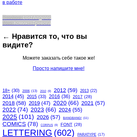
в работе
Post
Previous
Previous
Lost Angeles
Next
post:
Next
Комикс: Тревога
navigation
post:
← Нравится то, что вы
видите?
Можете заказать себе такое же!
Просто напишите мне!
2012
(59)
18+
(30)
2013
(22)
2006
(13)
2010
(9)
2014
(45)
2015
(33)
2016
(36)
2017
(28)
2020
(66)
2018
(58)
2021
(57)
2019
(47)
2022
(74)
2023
(66)
2024
(55)
2025
(101)
2026
(57)
BANGBANG!
(11)
COMICS
(78)
FONT
(28)
CORPUS
(9)
LETTERING
(602)
PARATYPE
(17)