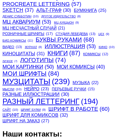
PROCREATE LETTERING
(57)
SKETCH
(37)
АЛЬТ-ГРАФ
(30)
БУМКНИГА
(25)
ДЕНИС СУББОТИН
(10)
ДРУГОЕ ИЗДАТЕЛЬСТВО
(8)
МЦ АКВАРИУМ
(53)
МЦ АУКЦЫОН
(9)
МЦ НЕСЧАСТНЫЙ СЛУЧАЙ
(21)
РОЗНИЧНЫЕ ШРИФТЫ
(17)
СТУДИЯ ЛЕБЕДЕВА
(13)
ЦЕХ
(9)
БУКВЫ РУКАМИ
(68)
БИО.КОМИКСЫ
(11)
ИЛЛЮСТРАЦИЯ
(53)
ВИДЕО
(13)
КИНО
(10)
ЖУРНАЛ
(8)
КНИГИ
(87)
КИНОЦИТАТЫ
(31)
КОМИКСЫ
(12)
ЛОГОТИПЫ
(74)
ЛИЧНОЕ
(7)
МОИ КАРТИНКИ
(50)
МОИ КОМИКСЫ
(40)
МОИ ШРИФТЫ
(84)
МУЗЦИТАТЫ
(239)
МУЗЫКА
(22)
НЕЙРО
(23)
ПЕРЬЕВЫЕ РУЧКИ
(15)
МЫСЛИ
(10)
РАЗНЫЕ ИЛЛЮСТРАЦИИ
(30)
РАЗНЫЙ ЛЕТТЕРИНГ
(194)
ШРИФТ В РАБОТЕ
(60)
САЙТ
(10)
ШРИФТ БУЛКИ
(9)
ШРИФТ ДЛЯ КОМИКСОВ
(32)
ШРИФТ НА ЗАКАЗ
(27)
Наши контакты: