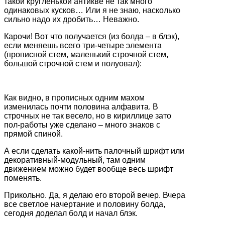
такой кругленькой антикве не так много
одинаковых кусков… Или я не знаю, насколько
сильно надо их дробить… Неважно.
Карочи! Вот что получается (из болда – в блэк),
если меняешь всего три-четыре элемента
(прописной стем, маленький строчной стем,
большой строчной стем и полуовал):
Как видно, в прописных одним махом
изменилась почти половина алфавита. В
строчных не так весело, но в кириллице зато
пол-работы уже сделано – много знаков с
прямой спиной.
А если сделать какой-нить палочный шрифт или
декоративный-модульный, там одним
движением можно будет вообще весь шрифт
поменять.
Прикольно. Да, я делаю его второй вечер. Вчера
все светлое начертание и половину болда,
сегодня доделал болд и начал блэк.