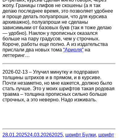
жопу. Границы глифов не скошены (а я так
делаю последнее время, это позволяет удобнее
и проще делать полуапроши, что для курсива
архиважно), полуапроши не сделаны
зависимыми от базовых букв (так я тоже делаю
— удобно). Наклон у прописных оказался
больше на пару градусов, чем у строчных.
Короче, работы еще полно. А из издательства
прислали два новых тома
“Ариоля”
на
леттеринг…
2026-02-13 – Улучил минутку и подправил
толщины штрихов и в прямом, и в курсиве.
Почти незаметно, но мне кажется, должно было
стать лучше. Это у моих шрифтов такая родовая
травма – толщина прописных сильно больше
строчных, а это неверно. Надо изживать.
28.01.2025
24.03.2026
2025
,
шрифт Булки
,
шрифт