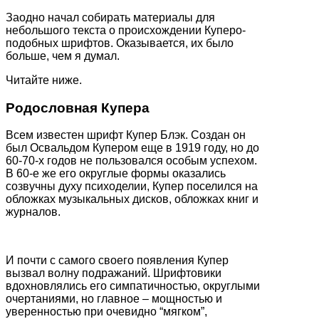
Заодно начал собирать материалы для
небольшого текста о происхождении Куперо-
подобных шрифтов. Оказывается, их было
больше, чем я думал.
Читайте ниже.
Родословная Купера
Всем известен шрифт Купер Блэк. Создан он
был Освальдом Купером еще в 1919 году, но до
60-70-х годов не пользовался особым успехом.
В 60-е же его округлые формы оказались
созвучны духу психоделии, Купер поселился на
обложках музыкальных дисков, обложках книг и
журналов.
И почти с самого своего появления Купер
вызвал волну подражаний. Шрифтовики
вдохновлялись его симпатичностью, округлыми
очертаниями, но главное – мощностью и
уверенностью при очевидно “мягком”,