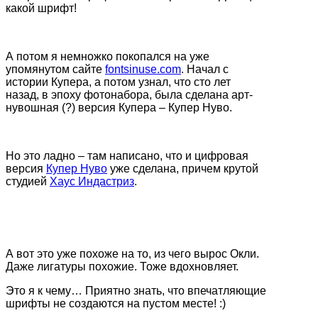
какой шрифт!
А потом я немножко покопался на уже
упомянутом сайте
fontsinuse.com
. Начал с
истории Купера, а потом узнал, что сто лет
назад, в эпоху фотонабора, была сделана арт-
нувошная (?) версия Купера – Купер Нуво.
Но это ладно – там написано, что и цифровая
версия
Купер Нуво
уже сделана, причем крутой
студией
Хаус Индастриз
.
А вот это уже похоже на то, из чего вырос Окли.
Даже лигатуры похожие. Тоже вдохновляет.
Это я к чему… Приятно знать, что впечатляющие
шрифты не создаются на пустом месте! :)