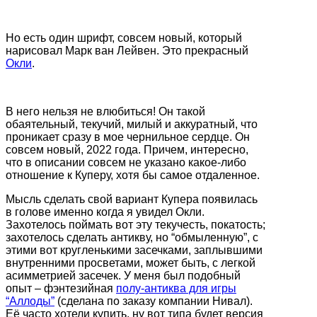
Но есть один шрифт, совсем новый, который
нарисовал Марк ван Лейвен. Это прекрасный
Окли
.
В него нельзя не влюбиться! Он такой
обаятельный, текучий, милый и аккуратный, что
проникает сразу в мое чернильное сердце. Он
совсем новый, 2022 года. Причем, интересно,
что в описании совсем не указано какое-либо
отношение к Куперу, хотя бы самое отдаленное.
Мысль сделать свой вариант Купера появилась
в голове именно когда я увидел Окли.
Захотелось поймать вот эту текучесть, покатость;
захотелось сделать антикву, но “обмыленную”, с
этими вот кругленькими засечками, заплывшими
внутренними просветами, может быть, с легкой
асимметрией засечек. У меня был подобный
опыт – фэнтезийная
полу-антиква для игры
“Аллоды”
(сделана по заказу компании Нивал).
Её часто хотели купить, ну вот типа будет версия