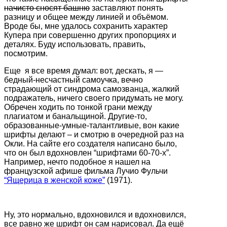
начисто сносят башню
заставляют понять
разницу и общее между линией и объёмом.
Вроде бы, мне удалось сохранить характер
Купера при совершенно других пропорциях и
деталях. Буду использовать, править,
посмотрим.
Еще я все время думал: вот, дескать, я —
бедный-несчастный самоучка, вечно
страдающий от синдрома самозванца, жалкий
подражатель, ничего своего придумать не могу.
Обречен ходить по тонкой грани между
плагиатом и банальщиной. Другие-то,
образованные-умные-талантливые, вон какие
шрифты делают – и смотрю в очередной раз на
Окли. На сайте его создателя написано было,
что он был вдохновлен “шрифтами 60-70-х”.
Например, нечто подобное я нашел на
французской афише фильма Лучио Фульчи
“Ящерица в женской коже”
(1971).
Ну, это нормально, вдохновился и вдохновился,
все равно же шрифт он сам нарисовал. Да ещё