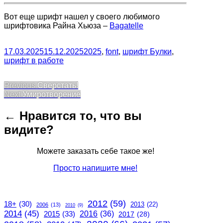
Вот еще шрифт нашел у своего любимого
шрифтовика Райна Хьюза –
Bagatelle
17.03.2025
15.12.2025
2025
,
font
,
шрифт Булки
,
шрифт в работе
Post
Previous
Previous
Сверстать!
Next
post:
Next
Умиротворение
navigation
post:
← Нравится то, что вы
видите?
Можете заказать себе такое же!
Просто напишите мне!
2012
(59)
18+
(30)
2013
(22)
2006
(13)
2010
(9)
2014
(45)
2015
(33)
2016
(36)
2017
(28)