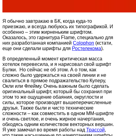
Я обычно завтракаю в БК, когда куда-то
приезжаю, и всегда любуюсь их типографикой. И
особенно – этим жирненьким шрифтом.
Оказалось, это гарнитура Flame, специально для
них разработанная компанией
Colophon
(кстати,
еще они сделали шрифты для
Ростелекома
).
В определенный момент критическая масса
хотелок перевесила, и я нарисовал свой шрифт
Булки. Но сейчас не об этом. А о том, как
сложно было удержаться на своей линии и не
свалиться в прямое подражательство Куперу,
Окли или Флейму. Очень важным было сделать
оригинальный шрифт, который бы сохранил при
этом то же ощущение обаяния, округлости и
силы, которое производят вышеперечисленные
друзья. Также были и чисто технические
сложности – как совместить в одном ММ-шрифте
и очень светлое, и очень жирное начертания,
обходясь одним количеством векторных вершин.
Я уже замечал во время работы над
Трассой
,
что такие насыщенные по начертаниям шрифты