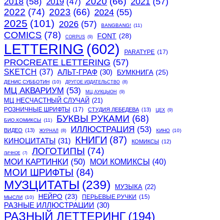
2020
(66)
2018
(58)
2021
(57)
2019
(47)
2022
(74)
2023
(66)
2024
(55)
2025
(101)
2026
(57)
BANGBANG!
(11)
COMICS
(78)
FONT
(28)
CORPUS
(9)
LETTERING
(602)
PARATYPE
(17)
PROCREATE LETTERING
(57)
SKETCH
(37)
АЛЬТ-ГРАФ
(30)
БУМКНИГА
(25)
ДЕНИС СУББОТИН
(10)
ДРУГОЕ ИЗДАТЕЛЬСТВО
(8)
МЦ АКВАРИУМ
(53)
МЦ АУКЦЫОН
(9)
МЦ НЕСЧАСТНЫЙ СЛУЧАЙ
(21)
РОЗНИЧНЫЕ ШРИФТЫ
(17)
СТУДИЯ ЛЕБЕДЕВА
(13)
ЦЕХ
(9)
БУКВЫ РУКАМИ
(68)
БИО.КОМИКСЫ
(11)
ИЛЛЮСТРАЦИЯ
(53)
ВИДЕО
(13)
КИНО
(10)
ЖУРНАЛ
(8)
КНИГИ
(87)
КИНОЦИТАТЫ
(31)
КОМИКСЫ
(12)
ЛОГОТИПЫ
(74)
ЛИЧНОЕ
(7)
МОИ КАРТИНКИ
(50)
МОИ КОМИКСЫ
(40)
МОИ ШРИФТЫ
(84)
МУЗЦИТАТЫ
(239)
МУЗЫКА
(22)
НЕЙРО
(23)
ПЕРЬЕВЫЕ РУЧКИ
(15)
МЫСЛИ
(10)
РАЗНЫЕ ИЛЛЮСТРАЦИИ
(30)
РАЗНЫЙ ЛЕТТЕРИНГ
(194)