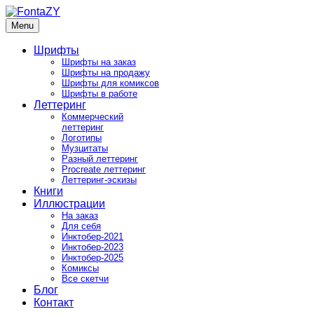
Skip
to
Menu
FontaZY
Fonts and pictures by Zakhar Yaschin
content
Шрифты
Шрифты на заказ
Шрифты на продажу
Шрифты для комиксов
Шрифты в работе
Леттеринг
Коммерческий
леттеринг
Логотипы
Музцитаты
Разный леттеринг
Procreate леттеринг
Леттеринг-эскизы
Книги
Иллюстрации
На заказ
Для себя
Инктобер-2021
Инктобер-2023
Инктобер-2025
Комиксы
Все скетчи
Блог
Контакт