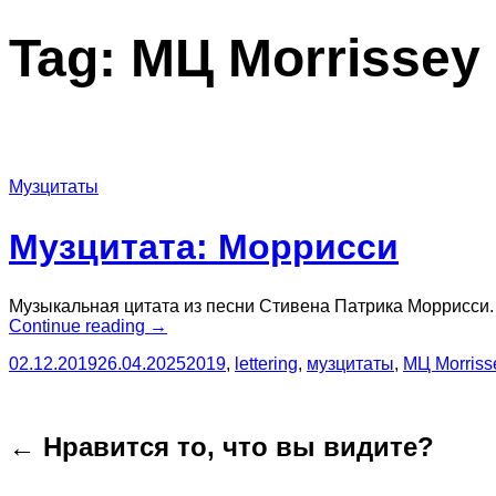
Tag:
МЦ Morrissey
Музцитаты
Музцитата: Моррисси
Музыкальная цитата из песни Стивена Патрика Моррисси.
“Музцитата:
Continue reading
→
Моррисси”
02.12.2019
26.04.2025
2019
,
lettering
,
музцитаты
,
МЦ Morriss
← Нравится то, что вы видите?