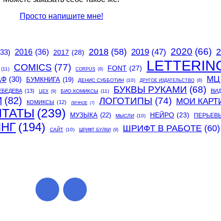
Просто напишите мне!
2020
(66)
2018
(58)
2
2019
(47)
(33)
2016
(36)
2017
(28)
LETTERIN
COMICS
(77)
FONT
(27)
(11)
CORPUS
(9)
МЦ
АФ
(30)
БУМКНИГА
(19)
ДЕНИС СУББОТИН
(10)
ДРУГОЕ ИЗДАТЕЛЬСТВО
(8)
БУКВЫ РУКАМИ
(68)
ЕБЕДЕВА
(13)
ВИ
БИО.КОМИКСЫ
(11)
ЦЕХ
(9)
И
(82)
ЛОГОТИПЫ
(74)
МОИ КАРТ
КОМИКСЫ
(12)
ЛИЧНОЕ
(7)
ИТАТЫ
(239)
МУЗЫКА
(22)
НЕЙРО
(23)
ПЕРЬЕВ
МЫСЛИ
(10)
ИНГ
(194)
ШРИФТ В РАБОТЕ
(60)
САЙТ
(10)
ШРИФТ БУЛКИ
(9)