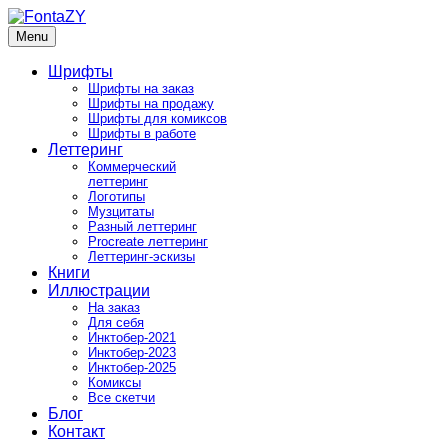
Skip
to
Menu
FontaZY
Fonts and pictures by Zakhar Yaschin
content
Шрифты
Шрифты на заказ
Шрифты на продажу
Шрифты для комиксов
Шрифты в работе
Леттеринг
Коммерческий
леттеринг
Логотипы
Музцитаты
Разный леттеринг
Procreate леттеринг
Леттеринг-эскизы
Книги
Иллюстрации
На заказ
Для себя
Инктобер-2021
Инктобер-2023
Инктобер-2025
Комиксы
Все скетчи
Блог
Контакт