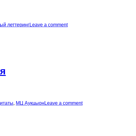
ый леттеринг
Leave a comment
ся
цитаты
,
МЦ Аукцыон
Leave a comment