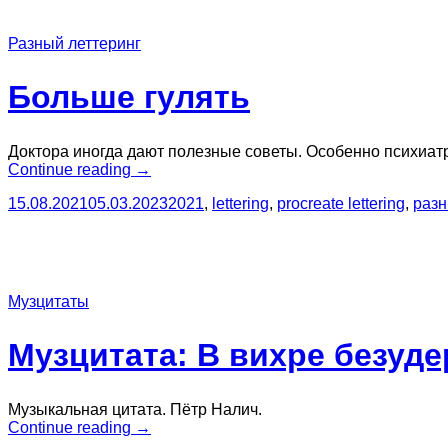
Разный леттеринг
Больше гулять
Доктора иногда дают полезные советы. Особенно психиат
“Больше
Continue reading
→
гулять”
15.08.2021
05.03.2023
2021
,
lettering
,
procreate lettering
,
разн
Музцитаты
Музцитата: В вихре безуд
Музыкальная цитата. Пётр Налич.
“Музцитата:
Continue reading
→
В