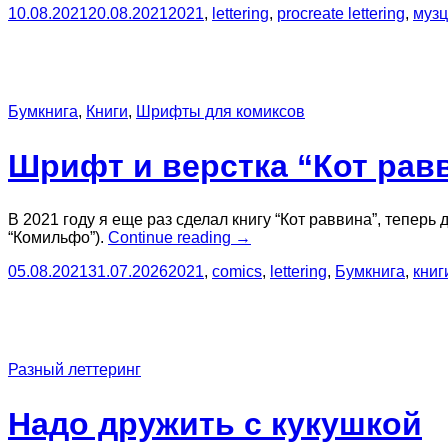
10.08.2021
20.08.2021
2021
,
lettering
,
procreate lettering
,
муз
вихре
безудержной
страсти”
Бумкнига
,
Книги
,
Шрифты для комиксов
Шрифт и верстка “Кот равв
В 2021 году я еще раз сделал книгу “Кот раввина”, теперь
“Шрифт
“Комильфо”).
Continue reading
→
и
05.08.2021
31.07.2026
2021
,
comics
,
lettering
,
Бумкнига
,
книг
верстка
“Кот раввина”
(Бумкнига)”
Разный леттеринг
Надо дружить с кукушкой