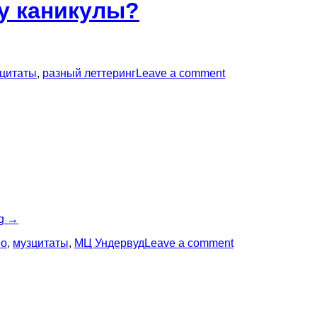
у каникулы?
цитаты
,
разный леттеринг
Leave a comment
“Музцитата:
ng
→
Тренер
ео
,
музцитаты
,
МЦ Ундервуд
Leave a comment
по
йоге”