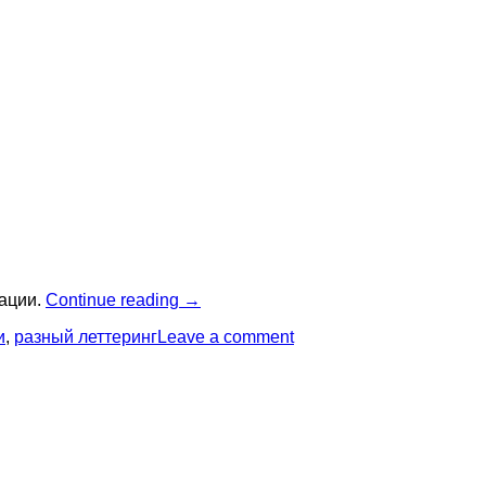
“Я
нации.
Continue reading
→
прививки
и
,
разный леттеринг
Leave a comment
не
боюсь”