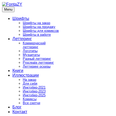
Skip
to
Menu
FontaZY
Fonts and pictures by Zakhar Yaschin
content
Шрифты
Шрифты на заказ
Шрифты на продажу
Шрифты для комиксов
Шрифты в работе
Леттеринг
Коммерческий
леттеринг
Логотипы
Музцитаты
Разный леттеринг
Procreate леттеринг
Леттеринг-эскизы
Книги
Иллюстрации
На заказ
Для себя
Инктобер-2021
Инктобер-2023
Инктобер-2025
Комиксы
Все скетчи
Блог
Контакт