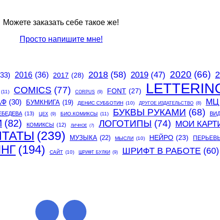
Можете заказать себе такое же!
Просто напишите мне!
2020
(66)
2018
(58)
2
2019
(47)
(33)
2016
(36)
2017
(28)
LETTERIN
COMICS
(77)
FONT
(27)
(11)
CORPUS
(9)
МЦ
АФ
(30)
БУМКНИГА
(19)
ДЕНИС СУББОТИН
(10)
ДРУГОЕ ИЗДАТЕЛЬСТВО
(8)
БУКВЫ РУКАМИ
(68)
ЕБЕДЕВА
(13)
ВИ
БИО.КОМИКСЫ
(11)
ЦЕХ
(9)
И
(82)
ЛОГОТИПЫ
(74)
МОИ КАРТ
КОМИКСЫ
(12)
ЛИЧНОЕ
(7)
ИТАТЫ
(239)
МУЗЫКА
(22)
НЕЙРО
(23)
ПЕРЬЕВ
МЫСЛИ
(10)
ИНГ
(194)
ШРИФТ В РАБОТЕ
(60)
САЙТ
(10)
ШРИФТ БУЛКИ
(9)