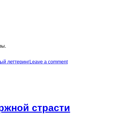
ры.
ый леттеринг
Leave a comment
ержной страсти