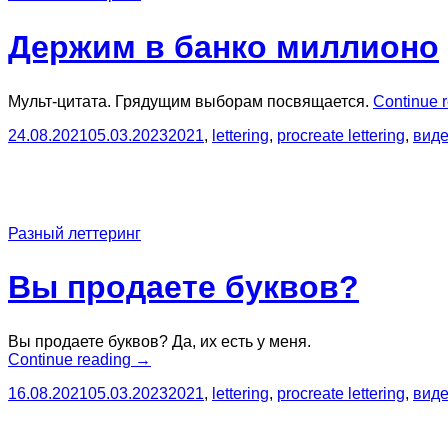
Держим в банко миллионо
Мульт-цитата. Грядущим выборам посвящается.
Continue 
24.08.2021
05.03.2023
2021
,
lettering
,
procreate lettering
,
вид
Разный леттеринг
Вы продаете буквов?
Вы продаете буквов? Да, их есть у меня.
“Вы
Continue reading
→
продаете
16.08.2021
05.03.2023
2021
,
lettering
,
procreate lettering
,
вид
буквов?”