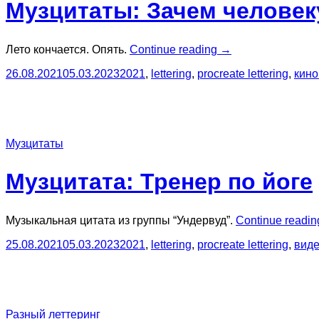
Музцитаты: Зачем человек
“Музцитаты:
Лето кончается. Опять.
Continue reading
→
Зачем
26.08.2021
05.03.2023
2021
,
lettering
,
procreate lettering
,
кино
человеку
каникулы?”
Музцитаты
Музцитата: Тренер по йоге
Музыкальная цитата из группы “Ундервуд”.
Continue readi
25.08.2021
05.03.2023
2021
,
lettering
,
procreate lettering
,
вид
Разный леттеринг