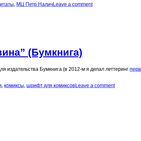
цитаты
,
МЦ Петр Налич
Leave a comment
ина” (Бумкнига)
 для издательства Бумкнига (в 2012-м я делал леттеринг
перв
и
,
комиксы
,
шрифт для комиксов
Leave a comment