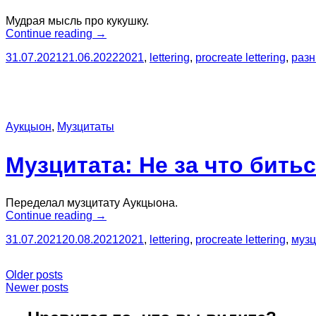
Мудрая мысль про кукушку.
“Надо
Continue reading
→
дружить
31.07.2021
21.06.2022
2021
,
lettering
,
procreate lettering
,
разн
с
кукушкой”
Аукцыон
,
Музцитаты
Музцитата: Не за что бить
Переделал музцитату Аукцыона.
“Музцитата:
Continue reading
→
Не
31.07.2021
20.08.2021
2021
,
lettering
,
procreate lettering
,
муз
за
что
биться”
Posts
Older posts
Newer posts
navigation