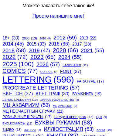
Можете заказать себе такое же!
Просто напишите мне!
2012
(59)
18+
(30)
2013
(22)
2006
(13)
2010
(9)
2014
(45)
2015
(33)
2016
(36)
2017
(28)
2020
(66)
2018
(58)
2021
(55)
2019
(47)
2022
(72)
2023
(65)
2024
(55)
2025
(100)
2026
(57)
BANGBANG!
(11)
COMICS
(77)
FONT
(27)
CORPUS
(9)
LETTERING
(596)
PARATYPE
(17)
PROCREATE LETTERING
(57)
SKETCH
(37)
АЛЬТ-ГРАФ
(30)
БУМКНИГА
(19)
ДЕНИС СУББОТИН
(10)
ДРУГОЕ ИЗДАТЕЛЬСТВО
(8)
МЦ АКВАРИУМ
(53)
МЦ АУКЦЫОН
(9)
МЦ НЕСЧАСТНЫЙ СЛУЧАЙ
(21)
РОЗНИЧНЫЕ ШРИФТЫ
(17)
СТУДИЯ ЛЕБЕДЕВА
(13)
ЦЕХ
(9)
БУКВЫ РУКАМИ
(68)
БИО.КОМИКСЫ
(11)
ИЛЛЮСТРАЦИЯ
(53)
ВИДЕО
(13)
КИНО
(10)
ЖУРНАЛ
(8)
КНИГИ
(82)