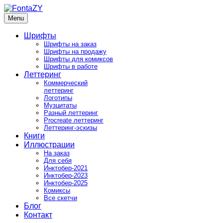
Skip
to
Menu
FontaZY
Fonts and pictures by Zakhar Yaschin
content
Шрифты
Шрифты на заказ
Шрифты на продажу
Шрифты для комиксов
Шрифты в работе
Леттеринг
Коммерческий
леттеринг
Логотипы
Музцитаты
Разный леттеринг
Procreate леттеринг
Леттеринг-эскизы
Книги
Иллюстрации
На заказ
Для себя
Инктобер-2021
Инктобер-2023
Инктобер-2025
Комиксы
Все скетчи
Блог
Контакт