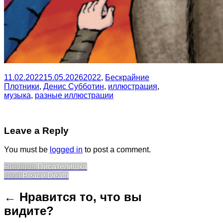
11.02.2022
15.05.2026
2022
,
Бескрайние
Плотники
,
Денис Субботин
,
иллюстрация
,
музыка
,
разные иллюстрации
Leave a Reply
You must be
logged in
to post a comment.
Post
Previous
Previous
Писателишка
Next
post:
Next
Peace Death
navigation
post:
← Нравится то, что вы
видите?