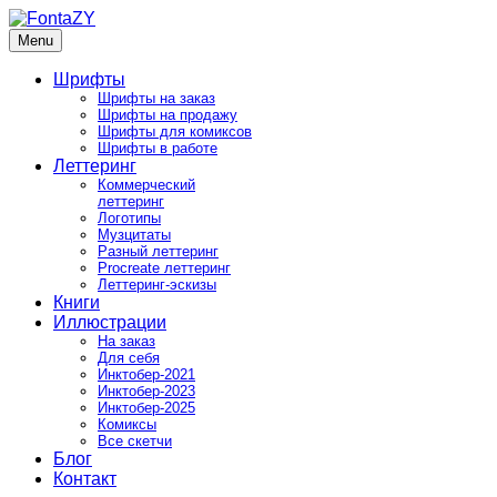
Skip
to
Menu
FontaZY
Fonts and pictures by Zakhar Yaschin
content
Шрифты
Шрифты на заказ
Шрифты на продажу
Шрифты для комиксов
Шрифты в работе
Леттеринг
Коммерческий
леттеринг
Логотипы
Музцитаты
Разный леттеринг
Procreate леттеринг
Леттеринг-эскизы
Книги
Иллюстрации
На заказ
Для себя
Инктобер-2021
Инктобер-2023
Инктобер-2025
Комиксы
Все скетчи
Блог
Контакт