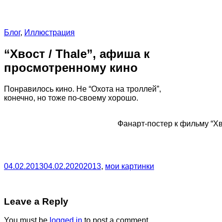
Блог
,
Иллюстрация
“Хвост / Thale”, афиша к
просмотренному кино
Понравилось кино. Не “Охота на троллей”,
конечно, но тоже по-своему хорошо.
Фанарт-постер к фильму “Хво
04.02.2013
04.02.2020
2013
,
мои картинки
Leave a Reply
You must be
logged in
to post a comment.