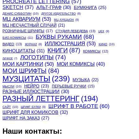
PROCREATE LETTERING
(57)
SKETCH
(37)
АЛЬТ-ГРАФ
(30)
БУМКНИГА
(25)
ДЕНИС СУББОТИН
(10)
ДРУГОЕ ИЗДАТЕЛЬСТВО
(8)
МЦ АКВАРИУМ
(53)
МЦ АУКЦЫОН
(9)
МЦ НЕСЧАСТНЫЙ СЛУЧАЙ
(21)
РОЗНИЧНЫЕ ШРИФТЫ
(17)
СТУДИЯ ЛЕБЕДЕВА
(13)
ЦЕХ
(9)
БУКВЫ РУКАМИ
(68)
БИО.КОМИКСЫ
(11)
ИЛЛЮСТРАЦИЯ
(53)
ВИДЕО
(13)
КИНО
(10)
ЖУРНАЛ
(8)
КНИГИ
(87)
КИНОЦИТАТЫ
(31)
КОМИКСЫ
(12)
ЛОГОТИПЫ
(74)
ЛИЧНОЕ
(7)
МОИ КАРТИНКИ
(50)
МОИ КОМИКСЫ
(40)
МОИ ШРИФТЫ
(84)
МУЗЦИТАТЫ
(239)
МУЗЫКА
(22)
НЕЙРО
(23)
ПЕРЬЕВЫЕ РУЧКИ
(15)
МЫСЛИ
(10)
РАЗНЫЕ ИЛЛЮСТРАЦИИ
(30)
РАЗНЫЙ ЛЕТТЕРИНГ
(194)
ШРИФТ В РАБОТЕ
(60)
САЙТ
(10)
ШРИФТ БУЛКИ
(9)
ШРИФТ ДЛЯ КОМИКСОВ
(32)
ШРИФТ НА ЗАКАЗ
(27)
Наши контакты: