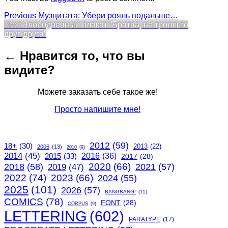
Post
Previous
Previous
Музцитата: Убери рояль подальше…
Next
post:
Next
Злободневный плакат “Братва, не тролльте
navigation
post:
друг-друга”
← Нравится то, что вы
видите?
Можете заказать себе такое же!
Просто напишите мне!
2012
(59)
18+
(30)
2013
(22)
2006
(13)
2010
(9)
2014
(45)
2015
(33)
2016
(36)
2017
(28)
2020
(66)
2018
(58)
2021
(57)
2019
(47)
2022
(74)
2023
(66)
2024
(55)
2025
(101)
2026
(57)
BANGBANG!
(11)
COMICS
(78)
FONT
(28)
CORPUS
(9)
LETTERING
(602)
PARATYPE
(17)