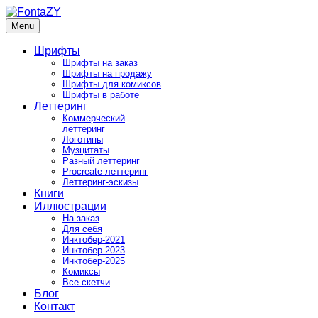
Skip
to
Menu
FontaZY
Fonts and pictures by Zakhar Yaschin
content
Шрифты
Шрифты на заказ
Шрифты на продажу
Шрифты для комиксов
Шрифты в работе
Леттеринг
Коммерческий
леттеринг
Логотипы
Музцитаты
Разный леттеринг
Procreate леттеринг
Леттеринг-эскизы
Книги
Иллюстрации
На заказ
Для себя
Инктобер-2021
Инктобер-2023
Инктобер-2025
Комиксы
Все скетчи
Блог
Контакт