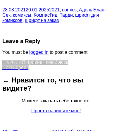
28.08.2021
20.01.2025
2021
,
comics
,
Адель Блан-
Сек
,
комиксы
,
КомпасГид
,
Тарди
,
шрифт для
комиксов
,
шрифт на заказ
Leave a Reply
You must be
logged in
to post a comment.
Post
Previous
Previous
Я прививки не боюсь
Next
post:
Next
Кореец
navigation
post:
← Нравится то, что вы
видите?
Можете заказать себе такое же!
Просто напишите мне!