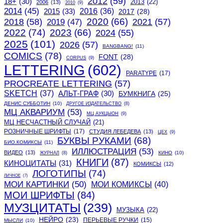
2012
(59)
18+
(30)
2013
(22)
2006
(13)
2010
(9)
2014
(45)
2015
(33)
2016
(36)
2017
(28)
2020
(66)
2018
(58)
2021
(57)
2019
(47)
2022
(74)
2023
(66)
2024
(55)
2025
(101)
2026
(57)
BANGBANG!
(11)
COMICS
(78)
FONT
(28)
CORPUS
(9)
LETTERING
(602)
PARATYPE
(17)
PROCREATE LETTERING
(57)
SKETCH
(37)
АЛЬТ-ГРАФ
(30)
БУМКНИГА
(25)
ДЕНИС СУББОТИН
(10)
ДРУГОЕ ИЗДАТЕЛЬСТВО
(8)
МЦ АКВАРИУМ
(53)
МЦ АУКЦЫОН
(9)
МЦ НЕСЧАСТНЫЙ СЛУЧАЙ
(21)
РОЗНИЧНЫЕ ШРИФТЫ
(17)
СТУДИЯ ЛЕБЕДЕВА
(13)
ЦЕХ
(9)
БУКВЫ РУКАМИ
(68)
БИО.КОМИКСЫ
(11)
ИЛЛЮСТРАЦИЯ
(53)
ВИДЕО
(13)
КИНО
(10)
ЖУРНАЛ
(8)
КНИГИ
(87)
КИНОЦИТАТЫ
(31)
КОМИКСЫ
(12)
ЛОГОТИПЫ
(74)
ЛИЧНОЕ
(7)
МОИ КАРТИНКИ
(50)
МОИ КОМИКСЫ
(40)
МОИ ШРИФТЫ
(84)
МУЗЦИТАТЫ
(239)
МУЗЫКА
(22)
НЕЙРО
(23)
ПЕРЬЕВЫЕ РУЧКИ
(15)
МЫСЛИ
(10)