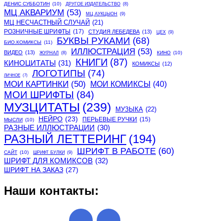
ДЕНИС СУББОТИН
(10)
ДРУГОЕ ИЗДАТЕЛЬСТВО
(8)
МЦ АКВАРИУМ
(53)
МЦ АУКЦЫОН
(9)
МЦ НЕСЧАСТНЫЙ СЛУЧАЙ
(21)
РОЗНИЧНЫЕ ШРИФТЫ
(17)
СТУДИЯ ЛЕБЕДЕВА
(13)
ЦЕХ
(9)
БУКВЫ РУКАМИ
(68)
БИО.КОМИКСЫ
(11)
ИЛЛЮСТРАЦИЯ
(53)
ВИДЕО
(13)
КИНО
(10)
ЖУРНАЛ
(8)
КНИГИ
(87)
КИНОЦИТАТЫ
(31)
КОМИКСЫ
(12)
ЛОГОТИПЫ
(74)
ЛИЧНОЕ
(7)
МОИ КАРТИНКИ
(50)
МОИ КОМИКСЫ
(40)
МОИ ШРИФТЫ
(84)
МУЗЦИТАТЫ
(239)
МУЗЫКА
(22)
НЕЙРО
(23)
ПЕРЬЕВЫЕ РУЧКИ
(15)
МЫСЛИ
(10)
РАЗНЫЕ ИЛЛЮСТРАЦИИ
(30)
РАЗНЫЙ ЛЕТТЕРИНГ
(194)
ШРИФТ В РАБОТЕ
(60)
САЙТ
(10)
ШРИФТ БУЛКИ
(9)
ШРИФТ ДЛЯ КОМИКСОВ
(32)
ШРИФТ НА ЗАКАЗ
(27)
Наши контакты: