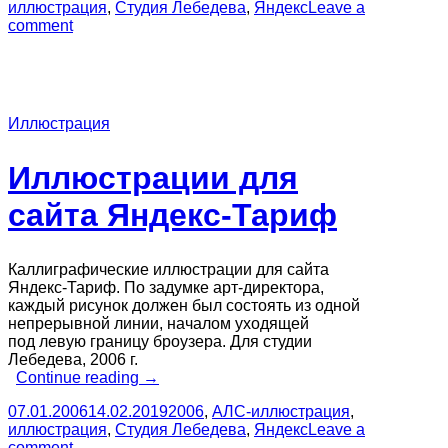
иллюстрация
,
Студия Лебедева
,
Яндекс
Leave a
comment
Иллюстрация
Иллюстрации для
сайта Яндекс-Тариф
Каллиграфические иллюстрации для сайта
Яндекс-Тариф. По задумке арт-директора,
каждый рисунок должен был состоять из одной
непрерывной линии, началом уходящей
под левую границу броузера. Для студии
Лебедева, 2006 г.
“Иллюстрации
Continue reading
→
для
07.01.2006
14.02.2019
2006
,
АЛС-иллюстрация
,
сайта
иллюстрация
,
Студия Лебедева
,
Яндекс
Leave a
Яндекс-
comment