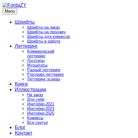
Skip
to
Menu
FontaZY
Fonts and pictures by Zakhar Yaschin
content
Шрифты
Шрифты на заказ
Шрифты на продажу
Шрифты для комиксов
Шрифты в работе
Леттеринг
Коммерческий
леттеринг
Логотипы
Музцитаты
Разный леттеринг
Procreate леттеринг
Леттеринг-эскизы
Книги
Иллюстрации
На заказ
Для себя
Инктобер-2021
Инктобер-2023
Инктобер-2025
Комиксы
Все скетчи
Блог
Контакт