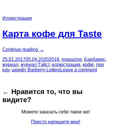
Иллюстрация
Карта кофе для Taste
“Карта
Continue reading
→
кофе
25.01.2017
05.04.2020
2016
,
magazine
,
Барбарис
,
для
журнал
,
журнал Тэйст
,
иллюстрация
,
кофе
,
про
Taste”
еду
,
шрифт Barberry Letters
Leave a comment
← Нравится то, что вы
видите?
Можете заказать себе такое же!
Просто напишите мне!