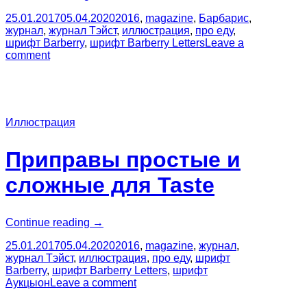
продукты
25.01.2017
05.04.2020
2016
,
magazine
,
Барбарис
,
для Taste”
журнал
,
журнал Тэйст
,
иллюстрация
,
про еду
,
шрифт Barberry
,
шрифт Barberry Letters
Leave a
comment
Иллюстрация
Приправы простые и
сложные для Taste
“Приправы
Continue reading
→
простые
25.01.2017
05.04.2020
2016
,
magazine
,
журнал
,
и
журнал Тэйст
,
иллюстрация
,
про еду
,
шрифт
сложные
Barberry
,
шрифт Barberry Letters
,
шрифт
для
Аукцыон
Leave a comment
Taste”