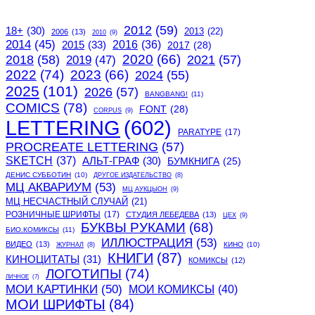
2012
(59)
18+
(30)
2013
(22)
2006
(13)
2010
(9)
2014
(45)
2015
(33)
2016
(36)
2017
(28)
2020
(66)
2018
(58)
2021
(57)
2019
(47)
2022
(74)
2023
(66)
2024
(55)
2025
(101)
2026
(57)
BANGBANG!
(11)
COMICS
(78)
FONT
(28)
CORPUS
(9)
LETTERING
(602)
PARATYPE
(17)
PROCREATE LETTERING
(57)
SKETCH
(37)
АЛЬТ-ГРАФ
(30)
БУМКНИГА
(25)
ДЕНИС СУББОТИН
(10)
ДРУГОЕ ИЗДАТЕЛЬСТВО
(8)
МЦ АКВАРИУМ
(53)
МЦ АУКЦЫОН
(9)
МЦ НЕСЧАСТНЫЙ СЛУЧАЙ
(21)
РОЗНИЧНЫЕ ШРИФТЫ
(17)
СТУДИЯ ЛЕБЕДЕВА
(13)
ЦЕХ
(9)
БУКВЫ РУКАМИ
(68)
БИО.КОМИКСЫ
(11)
ИЛЛЮСТРАЦИЯ
(53)
ВИДЕО
(13)
КИНО
(10)
ЖУРНАЛ
(8)
КНИГИ
(87)
КИНОЦИТАТЫ
(31)
КОМИКСЫ
(12)
ЛОГОТИПЫ
(74)
ЛИЧНОЕ
(7)
МОИ КАРТИНКИ
(50)
МОИ КОМИКСЫ
(40)
МОИ ШРИФТЫ
(84)