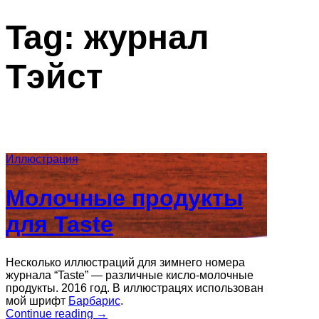
Tag:
журнал
Тэйст
Иллюстрация
Молочные продукты
для Taste
Несколько иллюстраций для зимнего номера
журнала “Taste” — различные кисло-молочные
продукты. 2016 год. В иллюстрацях использован
мой шрифт
Барбарис
.
“Молочные
Continue reading
→