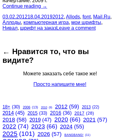
начертание. 2009 г.
“Шрифт
Continue reading
→
Allods
03.02.2012
18.04.2019
2012
,
Allods
,
font
,
Mail.Ru
,
(для
Аллоды
,
компьютерная игра
,
мои шрифты
,
Nival)”
Нивал
,
шрифт на заказ
Leave a comment
← Нравится то, что вы
видите?
Можете заказать себе такое же!
Просто напишите мне!
2012
(59)
18+
(30)
2013
(22)
2006
(13)
2010
(9)
2014
(45)
2015
(33)
2016
(36)
2017
(28)
2020
(66)
2018
(58)
2021
(57)
2019
(47)
2022
(74)
2023
(66)
2024
(55)
2025
(101)
2026
(57)
BANGBANG!
(11)