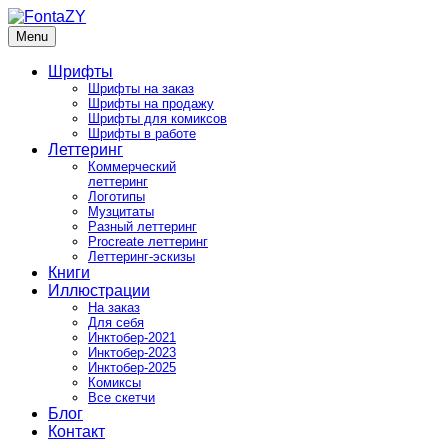
Skip
to
Menu
FontaZY
Fonts and pictures by Zakhar Yaschin
content
Шрифты
Шрифты на заказ
Шрифты на продажу
Шрифты для комиксов
Шрифты в работе
Леттеринг
Коммерческий
леттеринг
Логотипы
Музцитаты
Разный леттеринг
Procreate леттеринг
Леттеринг-эскизы
Книги
Иллюстрации
На заказ
Для себя
Инктобер-2021
Инктобер-2023
Инктобер-2025
Комиксы
Все скетчи
Блог
Контакт