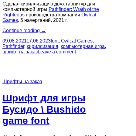
Сделал кириллизацию двух гарнитур для
компьютерной игры
Pathfinder: Wrath of the
Righteous
производства компании
Owlcat
Games
. 5 начертаний. 2021 г.
“Шрифты
Continue reading
→
для
09.08.2021
17.06.2023
font
,
Owlcat Games
,
игры
Pathfinder
,
кириллизация
,
компьютерная игра
,
Pathfinder:
шрифт на заказ
Leave a comment
Wrath of the Righteous”
Шрифты на заказ
Шрифт для игры
Бусидо \ Bushido
game font