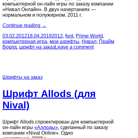
компьютерной он-лайн игры по заказу компании
«Нивал Онлайн». В двух начертаниях —
нормальном и полужирном. 2011 г.
“Шрифт
Continue reading
→
PrimeWorld
03.02.2012
18.04.2019
2012
,
font
,
Prime World
,
(для
компьютерная игра
,
мои шрифты
,
Нивал
,
Прайм
Nival)”
Ворлд
,
шрифт на заказ
Leave a comment
Шрифты на заказ
Шрифт Allods (для
Nival)
Шрифт Allods спроектирован для компьютерной
он-лайн игры
«Аллоды»
, сделанный по заказу
компании «Nival Online». Одно