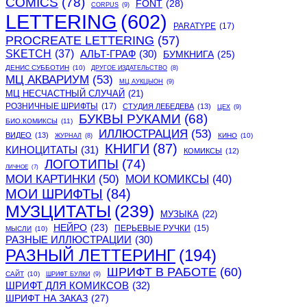
COMICS
(78)
FONT
(28)
CORPUS
(9)
LETTERING
(602)
PARATYPE
(17)
PROCREATE LETTERING
(57)
SKETCH
(37)
АЛЬТ-ГРАФ
(30)
БУМКНИГА
(25)
ДЕНИС СУББОТИН
(10)
ДРУГОЕ ИЗДАТЕЛЬСТВО
(8)
МЦ АКВАРИУМ
(53)
МЦ АУКЦЫОН
(9)
МЦ НЕСЧАСТНЫЙ СЛУЧАЙ
(21)
РОЗНИЧНЫЕ ШРИФТЫ
(17)
СТУДИЯ ЛЕБЕДЕВА
(13)
ЦЕХ
(9)
БУКВЫ РУКАМИ
(68)
БИО.КОМИКСЫ
(11)
ИЛЛЮСТРАЦИЯ
(53)
ВИДЕО
(13)
КИНО
(10)
ЖУРНАЛ
(8)
КНИГИ
(87)
КИНОЦИТАТЫ
(31)
КОМИКСЫ
(12)
ЛОГОТИПЫ
(74)
ЛИЧНОЕ
(7)
МОИ КАРТИНКИ
(50)
МОИ КОМИКСЫ
(40)
МОИ ШРИФТЫ
(84)
МУЗЦИТАТЫ
(239)
МУЗЫКА
(22)
НЕЙРО
(23)
ПЕРЬЕВЫЕ РУЧКИ
(15)
МЫСЛИ
(10)
РАЗНЫЕ ИЛЛЮСТРАЦИИ
(30)
РАЗНЫЙ ЛЕТТЕРИНГ
(194)
ШРИФТ В РАБОТЕ
(60)
САЙТ
(10)
ШРИФТ БУЛКИ
(9)
ШРИФТ ДЛЯ КОМИКСОВ
(32)
ШРИФТ НА ЗАКАЗ
(27)