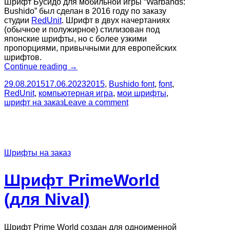
Шрифт Бусидо для мобильной игры “Warbands:
Bushido” был сделан в 2016 году по заказу
студии
RedUnit
. Шрифт в двух начертаниях
(обычное и полужирное) стилизован под
японские шрифты, но с более узкими
пропорциями, привычными для европейских
шрифтов.
“Шрифт
Continue reading
→
для
29.08.2015
17.06.2023
2015
,
Bushido font
,
font
,
игры
RedUnit
,
компьютерная игра
,
мои шрифты
,
Бусидо
шрифт на заказ
Leave a comment
\
Bushido
game
font”
Шрифты на заказ
Шрифт PrimeWorld
(для Nival)
Шрифт Prime World создан для одноименной