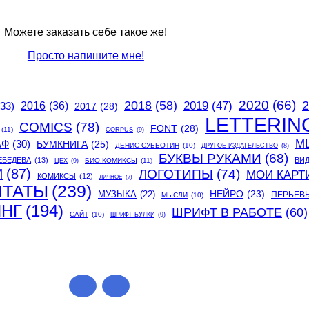
Можете заказать себе такое же!
Просто напишите мне!
2020
(66)
2018
(58)
2
2019
(47)
(33)
2016
(36)
2017
(28)
LETTERIN
COMICS
(78)
FONT
(28)
(11)
CORPUS
(9)
М
АФ
(30)
БУМКНИГА
(25)
ДЕНИС СУББОТИН
(10)
ДРУГОЕ ИЗДАТЕЛЬСТВО
(8)
БУКВЫ РУКАМИ
(68)
ЕБЕДЕВА
(13)
ВИ
БИО.КОМИКСЫ
(11)
ЦЕХ
(9)
И
(87)
ЛОГОТИПЫ
(74)
МОИ КАРТ
КОМИКСЫ
(12)
ЛИЧНОЕ
(7)
ИТАТЫ
(239)
МУЗЫКА
(22)
НЕЙРО
(23)
ПЕРЬЕВ
МЫСЛИ
(10)
ИНГ
(194)
ШРИФТ В РАБОТЕ
(60)
САЙТ
(10)
ШРИФТ БУЛКИ
(9)