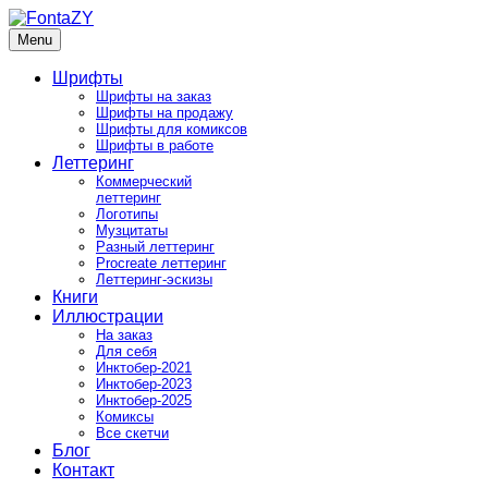
Skip
to
Menu
FontaZY
Fonts and pictures by Zakhar Yaschin
content
Шрифты
Шрифты на заказ
Шрифты на продажу
Шрифты для комиксов
Шрифты в работе
Леттеринг
Коммерческий
леттеринг
Логотипы
Музцитаты
Разный леттеринг
Procreate леттеринг
Леттеринг-эскизы
Книги
Иллюстрации
На заказ
Для себя
Инктобер-2021
Инктобер-2023
Инктобер-2025
Комиксы
Все скетчи
Блог
Контакт