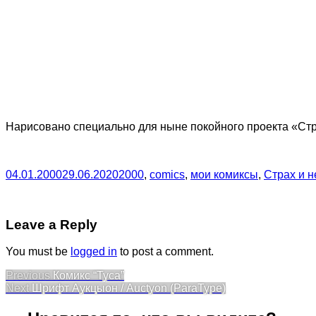
Нарисовано специально для ныне покойного проекта «Стра
04.01.2000
29.06.2020
2000
,
comics
,
мои комиксы
,
Страх и н
Leave a Reply
You must be
logged in
to post a comment.
Post
Previous
Previous
Комикс “Туса”
Next
post:
Next
Шрифт Аукцыон / Auctyon (ParaType)
navigation
post: