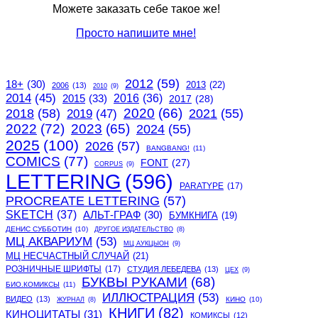
Можете заказать себе такое же!
Просто напишите мне!
2012
(59)
18+
(30)
2013
(22)
2006
(13)
2010
(9)
2014
(45)
2015
(33)
2016
(36)
2017
(28)
2020
(66)
2018
(58)
2021
(55)
2019
(47)
2022
(72)
2023
(65)
2024
(55)
2025
(100)
2026
(57)
BANGBANG!
(11)
COMICS
(77)
FONT
(27)
CORPUS
(9)
LETTERING
(596)
PARATYPE
(17)
PROCREATE LETTERING
(57)
SKETCH
(37)
АЛЬТ-ГРАФ
(30)
БУМКНИГА
(19)
ДЕНИС СУББОТИН
(10)
ДРУГОЕ ИЗДАТЕЛЬСТВО
(8)
МЦ АКВАРИУМ
(53)
МЦ АУКЦЫОН
(9)
МЦ НЕСЧАСТНЫЙ СЛУЧАЙ
(21)
РОЗНИЧНЫЕ ШРИФТЫ
(17)
СТУДИЯ ЛЕБЕДЕВА
(13)
ЦЕХ
(9)
БУКВЫ РУКАМИ
(68)
БИО.КОМИКСЫ
(11)
ИЛЛЮСТРАЦИЯ
(53)
ВИДЕО
(13)
КИНО
(10)
ЖУРНАЛ
(8)
КНИГИ
(82)
КИНОЦИТАТЫ
(31)
КОМИКСЫ
(12)