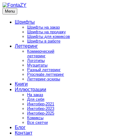
Skip
to
Menu
FontaZY
Fonts and pictures by Zakhar Yaschin
content
Шрифты
Шрифты на заказ
Шрифты на продажу
Шрифты для комиксов
Шрифты в работе
Леттеринг
Коммерческий
леттеринг
Логотипы
Музцитаты
Разный леттеринг
Procreate леттеринг
Леттеринг-эскизы
Книги
Иллюстрации
На заказ
Для себя
Инктобер-2021
Инктобер-2023
Инктобер-2025
Комиксы
Все скетчи
Блог
Контакт