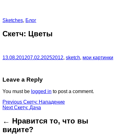
Sketches
,
Блог
Скетч: Цветы
13.08.2012
07.02.2025
2012
,
sketch
,
мои картинки
Leave a Reply
You must be
logged in
to post a comment.
Post
Previous
Previous
Скетч: Нападение
Next
post:
Next
Скетч: Дача
navigation
post:
← Нравится то, что вы
видите?