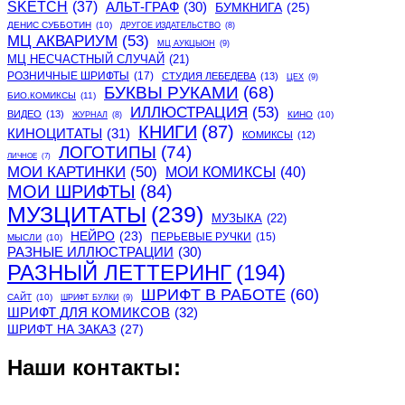
SKETCH
(37)
АЛЬТ-ГРАФ
(30)
БУМКНИГА
(25)
ДЕНИС СУББОТИН
(10)
ДРУГОЕ ИЗДАТЕЛЬСТВО
(8)
МЦ АКВАРИУМ
(53)
МЦ АУКЦЫОН
(9)
МЦ НЕСЧАСТНЫЙ СЛУЧАЙ
(21)
РОЗНИЧНЫЕ ШРИФТЫ
(17)
СТУДИЯ ЛЕБЕДЕВА
(13)
ЦЕХ
(9)
БУКВЫ РУКАМИ
(68)
БИО.КОМИКСЫ
(11)
ИЛЛЮСТРАЦИЯ
(53)
ВИДЕО
(13)
КИНО
(10)
ЖУРНАЛ
(8)
КНИГИ
(87)
КИНОЦИТАТЫ
(31)
КОМИКСЫ
(12)
ЛОГОТИПЫ
(74)
ЛИЧНОЕ
(7)
МОИ КАРТИНКИ
(50)
МОИ КОМИКСЫ
(40)
МОИ ШРИФТЫ
(84)
МУЗЦИТАТЫ
(239)
МУЗЫКА
(22)
НЕЙРО
(23)
ПЕРЬЕВЫЕ РУЧКИ
(15)
МЫСЛИ
(10)
РАЗНЫЕ ИЛЛЮСТРАЦИИ
(30)
РАЗНЫЙ ЛЕТТЕРИНГ
(194)
ШРИФТ В РАБОТЕ
(60)
САЙТ
(10)
ШРИФТ БУЛКИ
(9)
ШРИФТ ДЛЯ КОМИКСОВ
(32)
ШРИФТ НА ЗАКАЗ
(27)
Наши контакты: