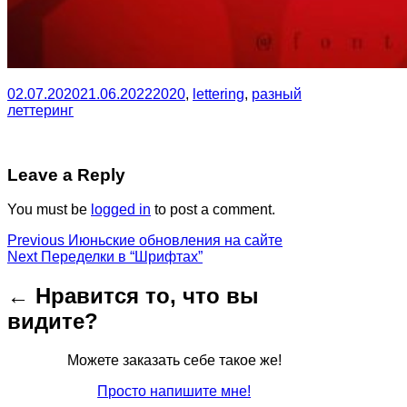
02.07.2020
21.06.2022
2020
,
lettering
,
разный
леттеринг
Leave a Reply
You must be
logged in
to post a comment.
Post
Previous
Previous
Июньские обновления на сайте
Next
post:
Next
Переделки в “Шрифтах”
navigation
post:
← Нравится то, что вы
видите?
Можете заказать себе такое же!
Просто напишите мне!