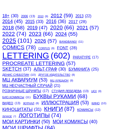
2012
(59)
18+
(30)
2013
(22)
2006
(13)
2010
(9)
2014
(45)
2015
(33)
2016
(36)
2017
(28)
2020
(66)
2018
(58)
2021
(57)
2019
(47)
2022
(74)
2023
(66)
2024
(55)
2025
(101)
2026
(57)
BANGBANG!
(11)
COMICS
(78)
FONT
(28)
CORPUS
(9)
LETTERING
(602)
PARATYPE
(17)
PROCREATE LETTERING
(57)
SKETCH
(37)
АЛЬТ-ГРАФ
(30)
БУМКНИГА
(25)
ДЕНИС СУББОТИН
(10)
ДРУГОЕ ИЗДАТЕЛЬСТВО
(8)
МЦ АКВАРИУМ
(53)
МЦ АУКЦЫОН
(9)
МЦ НЕСЧАСТНЫЙ СЛУЧАЙ
(21)
РОЗНИЧНЫЕ ШРИФТЫ
(17)
СТУДИЯ ЛЕБЕДЕВА
(13)
ЦЕХ
(9)
БУКВЫ РУКАМИ
(68)
БИО.КОМИКСЫ
(11)
ИЛЛЮСТРАЦИЯ
(53)
ВИДЕО
(13)
КИНО
(10)
ЖУРНАЛ
(8)
КНИГИ
(87)
КИНОЦИТАТЫ
(31)
КОМИКСЫ
(12)
ЛОГОТИПЫ
(74)
ЛИЧНОЕ
(7)
МОИ КАРТИНКИ
(50)
МОИ КОМИКСЫ
(40)
МОИ ШРИФТЫ
(84)