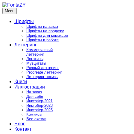
Skip
to
Menu
FontaZY
Fonts and pictures by Zakhar Yaschin
content
Шрифты
Шрифты на заказ
Шрифты на продажу
Шрифты для комиксов
Шрифты в работе
Леттеринг
Коммерческий
леттеринг
Логотипы
Музцитаты
Разный леттеринг
Procreate леттеринг
Леттеринг-эскизы
Книги
Иллюстрации
На заказ
Для себя
Инктобер-2021
Инктобер-2023
Инктобер-2025
Комиксы
Все скетчи
Блог
Контакт