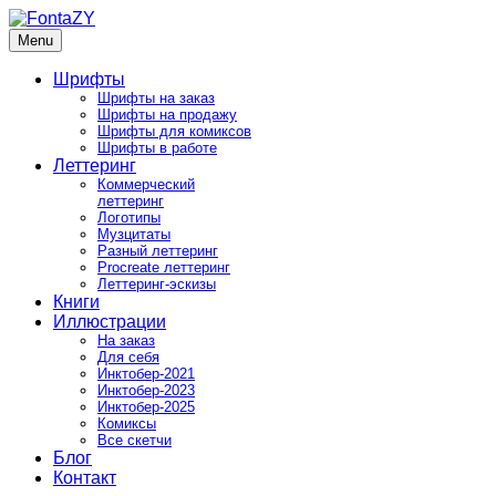
Skip
to
Menu
FontaZY
Fonts and pictures by Zakhar Yaschin
content
Шрифты
Шрифты на заказ
Шрифты на продажу
Шрифты для комиксов
Шрифты в работе
Леттеринг
Коммерческий
леттеринг
Логотипы
Музцитаты
Разный леттеринг
Procreate леттеринг
Леттеринг-эскизы
Книги
Иллюстрации
На заказ
Для себя
Инктобер-2021
Инктобер-2023
Инктобер-2025
Комиксы
Все скетчи
Блог
Контакт