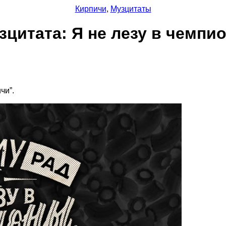
Кирпичи
,
Музцитаты
зцитата: Я не лезу в чемпи
чи”.