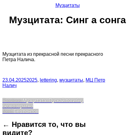
Музцитаты
Музцитата: Синг а сонга
Музцитата из прекрасной песни прекрасного
Петра Налича.
23.04.2025
2025
,
lettering
,
музцитаты
,
МЦ Петр
Налич
Post
Previous
Previous
Музцитата: Пускай погибну
post:
безвозвратно
navigation
Next
Next
Без понтов
post:
← Нравится то, что вы
видите?