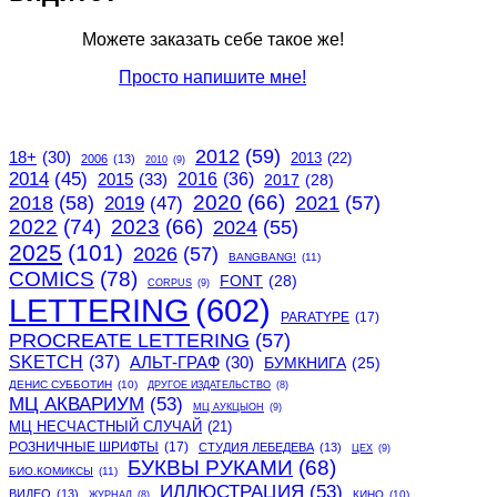
Можете заказать себе такое же!
Просто напишите мне!
2012
(59)
18+
(30)
2013
(22)
2006
(13)
2010
(9)
2014
(45)
2015
(33)
2016
(36)
2017
(28)
2020
(66)
2018
(58)
2021
(57)
2019
(47)
2022
(74)
2023
(66)
2024
(55)
2025
(101)
2026
(57)
BANGBANG!
(11)
COMICS
(78)
FONT
(28)
CORPUS
(9)
LETTERING
(602)
PARATYPE
(17)
PROCREATE LETTERING
(57)
SKETCH
(37)
АЛЬТ-ГРАФ
(30)
БУМКНИГА
(25)
ДЕНИС СУББОТИН
(10)
ДРУГОЕ ИЗДАТЕЛЬСТВО
(8)
МЦ АКВАРИУМ
(53)
МЦ АУКЦЫОН
(9)
МЦ НЕСЧАСТНЫЙ СЛУЧАЙ
(21)
РОЗНИЧНЫЕ ШРИФТЫ
(17)
СТУДИЯ ЛЕБЕДЕВА
(13)
ЦЕХ
(9)
БУКВЫ РУКАМИ
(68)
БИО.КОМИКСЫ
(11)
ИЛЛЮСТРАЦИЯ
(53)
ВИДЕО
(13)
КИНО
(10)
ЖУРНАЛ
(8)