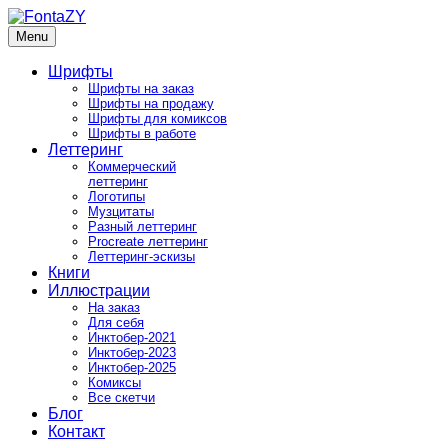
Skip
to
Menu
FontaZY
Fonts and pictures by Zakhar Yaschin
content
Шрифты
Шрифты на заказ
Шрифты на продажу
Шрифты для комиксов
Шрифты в работе
Леттеринг
Коммерческий
леттеринг
Логотипы
Музцитаты
Разный леттеринг
Procreate леттеринг
Леттеринг-эскизы
Книги
Иллюстрации
На заказ
Для себя
Инктобер-2021
Инктобер-2023
Инктобер-2025
Комиксы
Все скетчи
Блог
Контакт