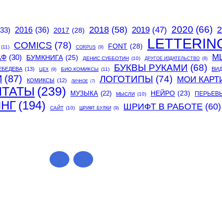
2020
(66)
2018
(58)
2
2019
(47)
(33)
2016
(36)
2017
(28)
LETTERIN
COMICS
(78)
FONT
(28)
(11)
CORPUS
(9)
М
АФ
(30)
БУМКНИГА
(25)
ДЕНИС СУББОТИН
(10)
ДРУГОЕ ИЗДАТЕЛЬСТВО
(8)
БУКВЫ РУКАМИ
(68)
ЕБЕДЕВА
(13)
ВИ
БИО.КОМИКСЫ
(11)
ЦЕХ
(9)
И
(87)
ЛОГОТИПЫ
(74)
МОИ КАРТ
КОМИКСЫ
(12)
ЛИЧНОЕ
(7)
ИТАТЫ
(239)
МУЗЫКА
(22)
НЕЙРО
(23)
ПЕРЬЕВ
МЫСЛИ
(10)
ИНГ
(194)
ШРИФТ В РАБОТЕ
(60)
САЙТ
(10)
ШРИФТ БУЛКИ
(9)