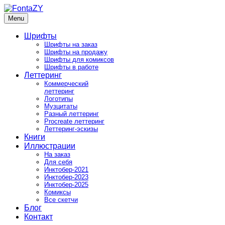
Skip
to
Menu
FontaZY
Fonts and pictures by Zakhar Yaschin
content
Шрифты
Шрифты на заказ
Шрифты на продажу
Шрифты для комиксов
Шрифты в работе
Леттеринг
Коммерческий
леттеринг
Логотипы
Музцитаты
Разный леттеринг
Procreate леттеринг
Леттеринг-эскизы
Книги
Иллюстрации
На заказ
Для себя
Инктобер-2021
Инктобер-2023
Инктобер-2025
Комиксы
Все скетчи
Блог
Контакт