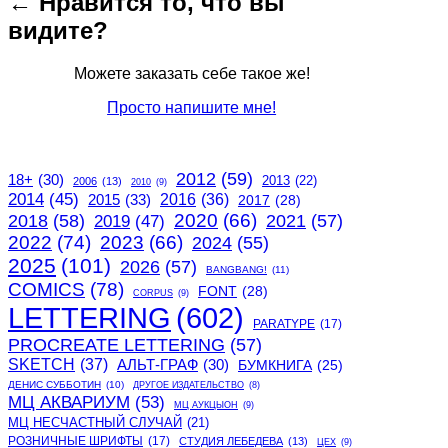
← Нравится то, что вы
видите?
Можете заказать себе такое же!
Просто напишите мне!
2012
(59)
18+
(30)
2013
(22)
2006
(13)
2010
(9)
2014
(45)
2015
(33)
2016
(36)
2017
(28)
2020
(66)
2018
(58)
2021
(57)
2019
(47)
2022
(74)
2023
(66)
2024
(55)
2025
(101)
2026
(57)
BANGBANG!
(11)
COMICS
(78)
FONT
(28)
CORPUS
(9)
LETTERING
(602)
PARATYPE
(17)
PROCREATE LETTERING
(57)
SKETCH
(37)
АЛЬТ-ГРАФ
(30)
БУМКНИГА
(25)
ДЕНИС СУББОТИН
(10)
ДРУГОЕ ИЗДАТЕЛЬСТВО
(8)
МЦ АКВАРИУМ
(53)
МЦ АУКЦЫОН
(9)
МЦ НЕСЧАСТНЫЙ СЛУЧАЙ
(21)
РОЗНИЧНЫЕ ШРИФТЫ
(17)
СТУДИЯ ЛЕБЕДЕВА
(13)
ЦЕХ
(9)