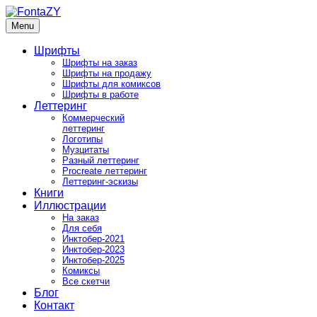
Skip
to
Menu
FontaZY
Fonts and pictures by Zakhar Yaschin
content
Шрифты
Шрифты на заказ
Шрифты на продажу
Шрифты для комиксов
Шрифты в работе
Леттеринг
Коммерческий
леттеринг
Логотипы
Музцитаты
Разный леттеринг
Procreate леттеринг
Леттеринг-эскизы
Книги
Иллюстрации
На заказ
Для себя
Инктобер-2021
Инктобер-2023
Инктобер-2025
Комиксы
Все скетчи
Блог
Контакт