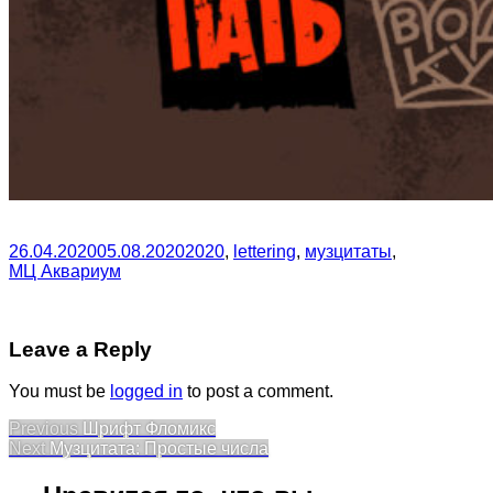
26.04.2020
05.08.2020
2020
,
lettering
,
музцитаты
,
МЦ Аквариум
Leave a Reply
You must be
logged in
to post a comment.
Post
Previous
Previous
Шрифт Фломикс
Next
post:
Next
Музцитата: Простые числа
navigation
post: