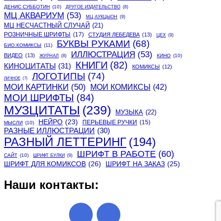
ДЕНИС СУББОТИН
(10)
ДРУГОЕ ИЗДАТЕЛЬСТВО
(8)
МЦ АКВАРИУМ
(53)
МЦ АУКЦЫОН
(9)
МЦ НЕСЧАСТНЫЙ СЛУЧАЙ
(21)
РОЗНИЧНЫЕ ШРИФТЫ
(17)
СТУДИЯ ЛЕБЕДЕВА
(13)
ЦЕХ
(9)
БУКВЫ РУКАМИ
(68)
БИО.КОМИКСЫ
(11)
ИЛЛЮСТРАЦИЯ
(53)
ВИДЕО
(13)
КИНО
(10)
ЖУРНАЛ
(8)
КНИГИ
(82)
КИНОЦИТАТЫ
(31)
КОМИКСЫ
(12)
ЛОГОТИПЫ
(74)
ЛИЧНОЕ
(7)
МОИ КАРТИНКИ
(50)
МОИ КОМИКСЫ
(42)
МОИ ШРИФТЫ
(84)
МУЗЦИТАТЫ
(239)
МУЗЫКА
(22)
НЕЙРО
(23)
ПЕРЬЕВЫЕ РУЧКИ
(15)
МЫСЛИ
(10)
РАЗНЫЕ ИЛЛЮСТРАЦИИ
(30)
РАЗНЫЙ ЛЕТТЕРИНГ
(194)
ШРИФТ В РАБОТЕ
(60)
САЙТ
(10)
ШРИФТ БУЛКИ
(9)
ШРИФТ ДЛЯ КОМИКСОВ
(26)
ШРИФТ НА ЗАКАЗ
(25)
Наши контакты: