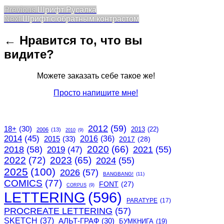
Post
Previous
Previous
Шрифт Русалка
Next
post:
Next
Шрифт с обратным контрастом
navigation
post:
← Нравится то, что вы
видите?
Можете заказать себе такое же!
Просто напишите мне!
2012
(59)
18+
(30)
2013
(22)
2006
(13)
2010
(9)
2014
(45)
2015
(33)
2016
(36)
2017
(28)
2020
(66)
2018
(58)
2021
(55)
2019
(47)
2022
(72)
2023
(65)
2024
(55)
2025
(100)
2026
(57)
BANGBANG!
(11)
COMICS
(77)
FONT
(27)
CORPUS
(9)
LETTERING
(596)
PARATYPE
(17)
PROCREATE LETTERING
(57)
SKETCH
(37)
АЛЬТ-ГРАФ
(30)
БУМКНИГА
(19)