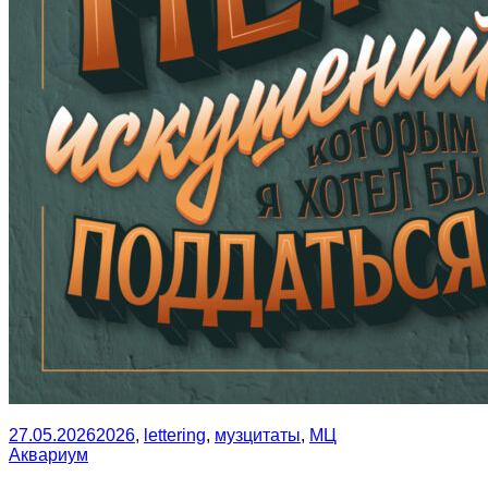
27.05.2026
2026
,
lettering
,
музцитаты
,
МЦ
Аквариум