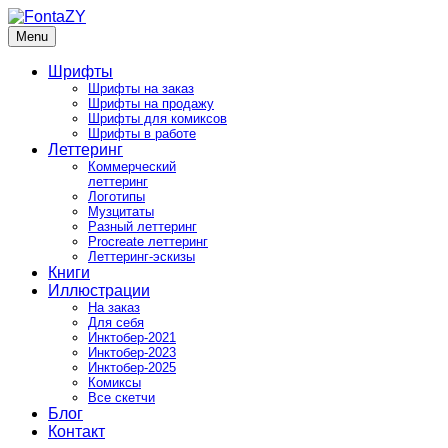
Skip
to
Menu
FontaZY
Fonts and pictures by Zakhar Yaschin
content
Шрифты
Шрифты на заказ
Шрифты на продажу
Шрифты для комиксов
Шрифты в работе
Леттеринг
Коммерческий
леттеринг
Логотипы
Музцитаты
Разный леттеринг
Procreate леттеринг
Леттеринг-эскизы
Книги
Иллюстрации
На заказ
Для себя
Инктобер-2021
Инктобер-2023
Инктобер-2025
Комиксы
Все скетчи
Блог
Контакт