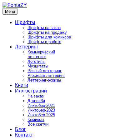
Skip
to
Menu
FontaZY
Fonts and pictures by Zakhar Yaschin
content
Шрифты
Шрифты на заказ
Шрифты на продажу
Шрифты для комиксов
Шрифты в работе
Леттеринг
Коммерческий
леттеринг
Логотипы
Музцитаты
Разный леттеринг
Procreate леттеринг
Леттеринг-эскизы
Книги
Иллюстрации
На заказ
Для себя
Инктобер-2021
Инктобер-2023
Инктобер-2025
Комиксы
Все скетчи
Блог
Контакт