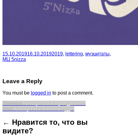
15.10.2019
16.10.2019
2019
,
lettering
,
музцитаты
,
МЦ 5nizza
Leave a Reply
You must be
logged in
to post a comment.
Post
Previous
Previous
Киноцитата: Оправдания…
Next
post:
Next
Киноцитата: Кина не будет
navigation
post:
← Нравится то, что вы
видите?