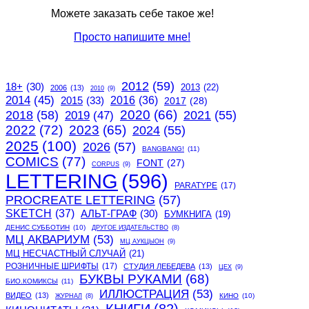
Можете заказать себе такое же!
Просто напишите мне!
2012
(59)
18+
(30)
2013
(22)
2006
(13)
2010
(9)
2014
(45)
2015
(33)
2016
(36)
2017
(28)
2020
(66)
2018
(58)
2021
(55)
2019
(47)
2022
(72)
2023
(65)
2024
(55)
2025
(100)
2026
(57)
BANGBANG!
(11)
COMICS
(77)
FONT
(27)
CORPUS
(9)
LETTERING
(596)
PARATYPE
(17)
PROCREATE LETTERING
(57)
SKETCH
(37)
АЛЬТ-ГРАФ
(30)
БУМКНИГА
(19)
ДЕНИС СУББОТИН
(10)
ДРУГОЕ ИЗДАТЕЛЬСТВО
(8)
МЦ АКВАРИУМ
(53)
МЦ АУКЦЫОН
(9)
МЦ НЕСЧАСТНЫЙ СЛУЧАЙ
(21)
РОЗНИЧНЫЕ ШРИФТЫ
(17)
СТУДИЯ ЛЕБЕДЕВА
(13)
ЦЕХ
(9)
БУКВЫ РУКАМИ
(68)
БИО.КОМИКСЫ
(11)
ИЛЛЮСТРАЦИЯ
(53)
ВИДЕО
(13)
КИНО
(10)
ЖУРНАЛ
(8)