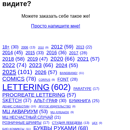
видите?
Можете заказать себе такое же!
Просто напишите мне!
2012
(59)
18+
(30)
2013
(22)
2006
(13)
2010
(9)
2014
(45)
2015
(33)
2016
(36)
2017
(28)
2020
(66)
2018
(58)
2021
(57)
2019
(47)
2022
(74)
2023
(66)
2024
(55)
2025
(101)
2026
(57)
BANGBANG!
(11)
COMICS
(78)
FONT
(28)
CORPUS
(9)
LETTERING
(602)
PARATYPE
(17)
PROCREATE LETTERING
(57)
SKETCH
(37)
АЛЬТ-ГРАФ
(30)
БУМКНИГА
(25)
ДЕНИС СУББОТИН
(10)
ДРУГОЕ ИЗДАТЕЛЬСТВО
(8)
МЦ АКВАРИУМ
(53)
МЦ АУКЦЫОН
(9)
МЦ НЕСЧАСТНЫЙ СЛУЧАЙ
(21)
РОЗНИЧНЫЕ ШРИФТЫ
(17)
СТУДИЯ ЛЕБЕДЕВА
(13)
ЦЕХ
(9)
БУКВЫ РУКАМИ
(68)
БИО.КОМИКСЫ
(11)