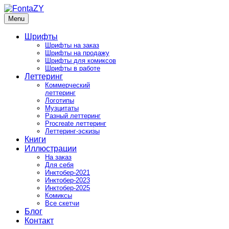
Skip
to
Menu
FontaZY
Fonts and pictures by Zakhar Yaschin
content
Шрифты
Шрифты на заказ
Шрифты на продажу
Шрифты для комиксов
Шрифты в работе
Леттеринг
Коммерческий
леттеринг
Логотипы
Музцитаты
Разный леттеринг
Procreate леттеринг
Леттеринг-эскизы
Книги
Иллюстрации
На заказ
Для себя
Инктобер-2021
Инктобер-2023
Инктобер-2025
Комиксы
Все скетчи
Блог
Контакт