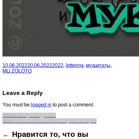
10.06.2022
20.06.2022
2022
,
lettering
,
музцитаты
,
МЦ ZOLOTO
Leave a Reply
You must be
logged in
to post a comment.
Post
Previous
Previous
Руссо туристо
Next
post:
Next
Логотип манги “В этом уголке мира”
navigation
post:
← Нравится то, что вы