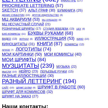
PARATYPE
(17)
PROCREATE LETTERING
(57)
SKETCH
(37)
АЛЬТ-ГРАФ
(30)
БУМКНИГА
(25)
ДЕНИС СУББОТИН
(10)
ДРУГОЕ ИЗДАТЕЛЬСТВО
(8)
МЦ АКВАРИУМ
(53)
МЦ АУКЦЫОН
(9)
МЦ НЕСЧАСТНЫЙ СЛУЧАЙ
(21)
РОЗНИЧНЫЕ ШРИФТЫ
(17)
СТУДИЯ ЛЕБЕДЕВА
(13)
ЦЕХ
(9)
БУКВЫ РУКАМИ
(68)
БИО.КОМИКСЫ
(11)
ИЛЛЮСТРАЦИЯ
(53)
ВИДЕО
(13)
КИНО
(10)
ЖУРНАЛ
(8)
КНИГИ
(87)
КИНОЦИТАТЫ
(31)
КОМИКСЫ
(12)
ЛОГОТИПЫ
(74)
ЛИЧНОЕ
(7)
МОИ КАРТИНКИ
(50)
МОИ КОМИКСЫ
(40)
МОИ ШРИФТЫ
(84)
МУЗЦИТАТЫ
(239)
МУЗЫКА
(22)
НЕЙРО
(23)
ПЕРЬЕВЫЕ РУЧКИ
(15)
МЫСЛИ
(10)
РАЗНЫЕ ИЛЛЮСТРАЦИИ
(30)
РАЗНЫЙ ЛЕТТЕРИНГ
(194)
ШРИФТ В РАБОТЕ
(60)
САЙТ
(10)
ШРИФТ БУЛКИ
(9)
ШРИФТ ДЛЯ КОМИКСОВ
(32)
ШРИФТ НА ЗАКАЗ
(27)
Наши контакты: