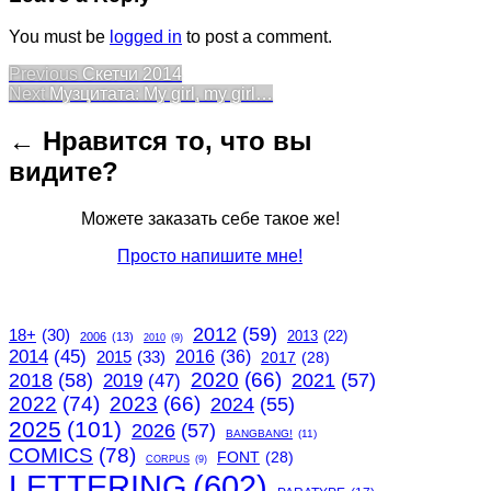
You must be
logged in
to post a comment.
Post
Previous
Previous
Скетчи 2014
Next
post:
Next
Музцитата: My girl, my girl…
navigation
post:
← Нравится то, что вы
видите?
Можете заказать себе такое же!
Просто напишите мне!
2012
(59)
18+
(30)
2013
(22)
2006
(13)
2010
(9)
2014
(45)
2015
(33)
2016
(36)
2017
(28)
2020
(66)
2018
(58)
2021
(57)
2019
(47)
2022
(74)
2023
(66)
2024
(55)
2025
(101)
2026
(57)
BANGBANG!
(11)
COMICS
(78)
FONT
(28)
CORPUS
(9)
LETTERING
(602)