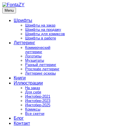
Skip
to
Menu
FontaZY
Fonts and pictures by Zakhar Yaschin
content
Шрифты
Шрифты на заказ
Шрифты на продажу
Шрифты для комиксов
Шрифты в работе
Леттеринг
Коммерческий
леттеринг
Логотипы
Музцитаты
Разный леттеринг
Procreate леттеринг
Леттеринг-эскизы
Книги
Иллюстрации
На заказ
Для себя
Инктобер-2021
Инктобер-2023
Инктобер-2025
Комиксы
Все скетчи
Блог
Контакт