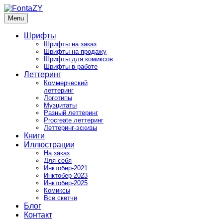
Skip
to
Menu
FontaZY
Fonts and pictures by Zakhar Yaschin
content
Шрифты
Шрифты на заказ
Шрифты на продажу
Шрифты для комиксов
Шрифты в работе
Леттеринг
Коммерческий
леттеринг
Логотипы
Музцитаты
Разный леттеринг
Procreate леттеринг
Леттеринг-эскизы
Книги
Иллюстрации
На заказ
Для себя
Инктобер-2021
Инктобер-2023
Инктобер-2025
Комиксы
Все скетчи
Блог
Контакт