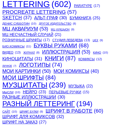
LETTERING
(602)
PARATYPE
(17)
PROCREATE LETTERING
(57)
SKETCH
(37)
АЛЬТ-ГРАФ
(30)
БУМКНИГА
(25)
ДЕНИС СУББОТИН
(10)
ДРУГОЕ ИЗДАТЕЛЬСТВО
(8)
МЦ АКВАРИУМ
(53)
МЦ АУКЦЫОН
(9)
МЦ НЕСЧАСТНЫЙ СЛУЧАЙ
(21)
РОЗНИЧНЫЕ ШРИФТЫ
(17)
СТУДИЯ ЛЕБЕДЕВА
(13)
ЦЕХ
(9)
БУКВЫ РУКАМИ
(68)
БИО.КОМИКСЫ
(11)
ИЛЛЮСТРАЦИЯ
(53)
ВИДЕО
(13)
КИНО
(10)
ЖУРНАЛ
(8)
КНИГИ
(87)
КИНОЦИТАТЫ
(31)
КОМИКСЫ
(12)
ЛОГОТИПЫ
(74)
ЛИЧНОЕ
(7)
МОИ КАРТИНКИ
(50)
МОИ КОМИКСЫ
(40)
МОИ ШРИФТЫ
(84)
МУЗЦИТАТЫ
(239)
МУЗЫКА
(22)
НЕЙРО
(23)
ПЕРЬЕВЫЕ РУЧКИ
(15)
МЫСЛИ
(10)
РАЗНЫЕ ИЛЛЮСТРАЦИИ
(30)
РАЗНЫЙ ЛЕТТЕРИНГ
(194)
ШРИФТ В РАБОТЕ
(60)
САЙТ
(10)
ШРИФТ БУЛКИ
(9)
ШРИФТ ДЛЯ КОМИКСОВ
(32)
ШРИФТ НА ЗАКАЗ
(27)