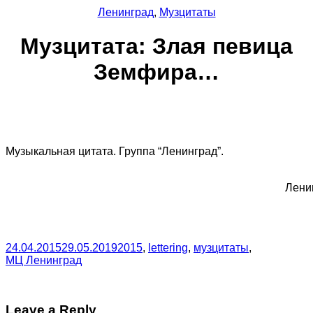
Ленинград
,
Музцитаты
Музцитата: Злая певица
Земфира…
Музыкальная цитата. Группа “Ленинград”.
Лени
24.04.2015
29.05.2019
2015
,
lettering
,
музцитаты
,
МЦ Ленинград
Leave a Reply