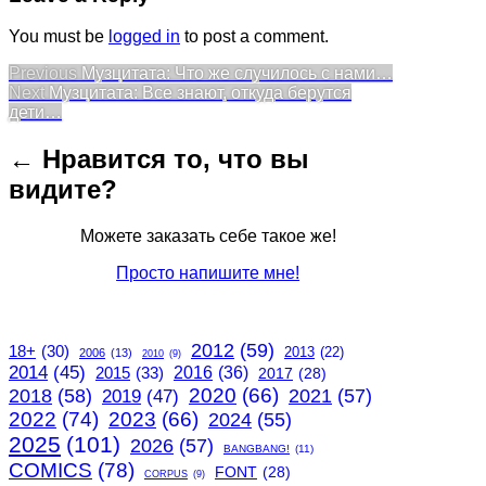
You must be
logged in
to post a comment.
Post
Previous
Previous
Музцитата: Что же случилось с нами…
Next
post:
Next
Музцитата: Все знают, откуда берутся
navigation
post:
дети…
← Нравится то, что вы
видите?
Можете заказать себе такое же!
Просто напишите мне!
2012
(59)
18+
(30)
2013
(22)
2006
(13)
2010
(9)
2014
(45)
2015
(33)
2016
(36)
2017
(28)
2020
(66)
2018
(58)
2021
(57)
2019
(47)
2022
(74)
2023
(66)
2024
(55)
2025
(101)
2026
(57)
BANGBANG!
(11)
COMICS
(78)
FONT
(28)
CORPUS
(9)