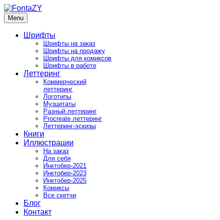
Skip
to
Menu
FontaZY
Fonts and pictures by Zakhar Yaschin
content
Шрифты
Шрифты на заказ
Шрифты на продажу
Шрифты для комиксов
Шрифты в работе
Леттеринг
Коммерческий
леттеринг
Логотипы
Музцитаты
Разный леттеринг
Procreate леттеринг
Леттеринг-эскизы
Книги
Иллюстрации
На заказ
Для себя
Инктобер-2021
Инктобер-2023
Инктобер-2025
Комиксы
Все скетчи
Блог
Контакт