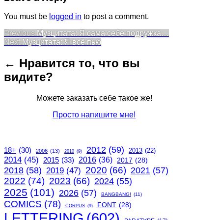
You must be
logged in
to post a comment.
Post
Previous
Previous
Музцитата: Я сама себе подружка…
Next
post:
Next
Музцитата: Я всё пью
navigation
post:
← Нравится то, что вы
видите?
Можете заказать себе такое же!
Просто напишите мне!
2012
(59)
18+
(30)
2013
(22)
2006
(13)
2010
(9)
2014
(45)
2015
(33)
2016
(36)
2017
(28)
2020
(66)
2018
(58)
2021
(57)
2019
(47)
2022
(74)
2023
(66)
2024
(55)
2025
(101)
2026
(57)
BANGBANG!
(11)
COMICS
(78)
FONT
(28)
CORPUS
(9)
LETTERING
(602)