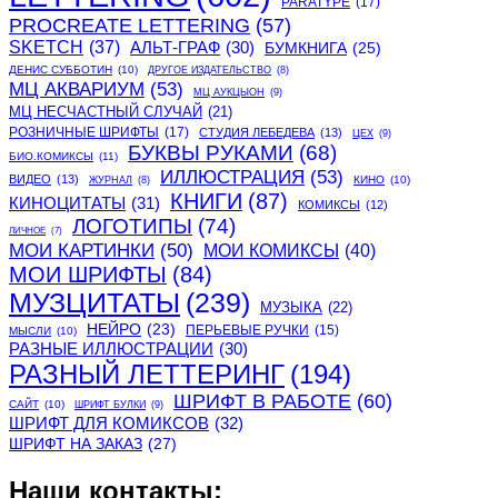
PARATYPE
(17)
PROCREATE LETTERING
(57)
SKETCH
(37)
АЛЬТ-ГРАФ
(30)
БУМКНИГА
(25)
ДЕНИС СУББОТИН
(10)
ДРУГОЕ ИЗДАТЕЛЬСТВО
(8)
МЦ АКВАРИУМ
(53)
МЦ АУКЦЫОН
(9)
МЦ НЕСЧАСТНЫЙ СЛУЧАЙ
(21)
РОЗНИЧНЫЕ ШРИФТЫ
(17)
СТУДИЯ ЛЕБЕДЕВА
(13)
ЦЕХ
(9)
БУКВЫ РУКАМИ
(68)
БИО.КОМИКСЫ
(11)
ИЛЛЮСТРАЦИЯ
(53)
ВИДЕО
(13)
КИНО
(10)
ЖУРНАЛ
(8)
КНИГИ
(87)
КИНОЦИТАТЫ
(31)
КОМИКСЫ
(12)
ЛОГОТИПЫ
(74)
ЛИЧНОЕ
(7)
МОИ КАРТИНКИ
(50)
МОИ КОМИКСЫ
(40)
МОИ ШРИФТЫ
(84)
МУЗЦИТАТЫ
(239)
МУЗЫКА
(22)
НЕЙРО
(23)
ПЕРЬЕВЫЕ РУЧКИ
(15)
МЫСЛИ
(10)
РАЗНЫЕ ИЛЛЮСТРАЦИИ
(30)
РАЗНЫЙ ЛЕТТЕРИНГ
(194)
ШРИФТ В РАБОТЕ
(60)
САЙТ
(10)
ШРИФТ БУЛКИ
(9)
ШРИФТ ДЛЯ КОМИКСОВ
(32)
ШРИФТ НА ЗАКАЗ
(27)
Наши контакты: