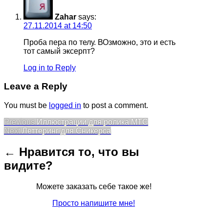
Zahar
says:
27.11.2014 at 14:50
Проба пера по телу. ВОзможно, это и есть
тот самый эксерпт?
Log in to Reply
Leave a Reply
You must be
logged in
to post a comment.
Post
Previous
Previous
Иллюстрации для ролика МТС
Next
post:
Next
Леттеринг для Сникерса
navigation
post:
← Нравится то, что вы
видите?
Можете заказать себе такое же!
Просто напишите мне!