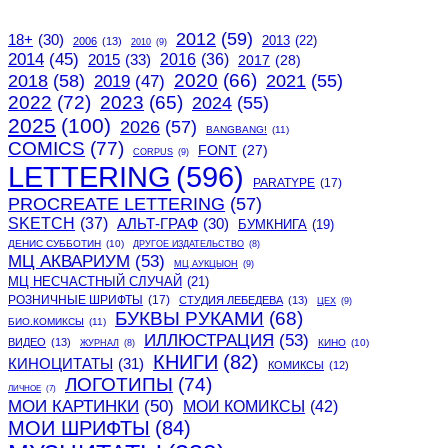
2012
(59)
18+
(30)
2013
(22)
2006
(13)
2010
(9)
2014
(45)
2015
(33)
2016
(36)
2017
(28)
2020
(66)
2018
(58)
2021
(55)
2019
(47)
2022
(72)
2023
(65)
2024
(55)
2025
(100)
2026
(57)
BANGBANG!
(11)
COMICS
(77)
FONT
(27)
CORPUS
(9)
LETTERING
(596)
PARATYPE
(17)
PROCREATE LETTERING
(57)
SKETCH
(37)
АЛЬТ-ГРАФ
(30)
БУМКНИГА
(19)
ДЕНИС СУББОТИН
(10)
ДРУГОЕ ИЗДАТЕЛЬСТВО
(8)
МЦ АКВАРИУМ
(53)
МЦ АУКЦЫОН
(9)
МЦ НЕСЧАСТНЫЙ СЛУЧАЙ
(21)
РОЗНИЧНЫЕ ШРИФТЫ
(17)
СТУДИЯ ЛЕБЕДЕВА
(13)
ЦЕХ
(9)
БУКВЫ РУКАМИ
(68)
БИО.КОМИКСЫ
(11)
ИЛЛЮСТРАЦИЯ
(53)
ВИДЕО
(13)
КИНО
(10)
ЖУРНАЛ
(8)
КНИГИ
(82)
КИНОЦИТАТЫ
(31)
КОМИКСЫ
(12)
ЛОГОТИПЫ
(74)
ЛИЧНОЕ
(7)
МОИ КАРТИНКИ
(50)
МОИ КОМИКСЫ
(42)
МОИ ШРИФТЫ
(84)