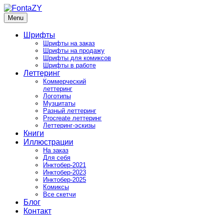
Skip
to
Menu
FontaZY
Fonts and pictures by Zakhar Yaschin
content
Шрифты
Шрифты на заказ
Шрифты на продажу
Шрифты для комиксов
Шрифты в работе
Леттеринг
Коммерческий
леттеринг
Логотипы
Музцитаты
Разный леттеринг
Procreate леттеринг
Леттеринг-эскизы
Книги
Иллюстрации
На заказ
Для себя
Инктобер-2021
Инктобер-2023
Инктобер-2025
Комиксы
Все скетчи
Блог
Контакт