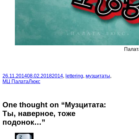
Палат
26.11.2014
08.02.2018
2014
,
lettering
,
музцитаты
,
МЦ ПалатаЛюкс
One thought on “
Музцитата:
Ты, наверное, тоже
подонок…
”