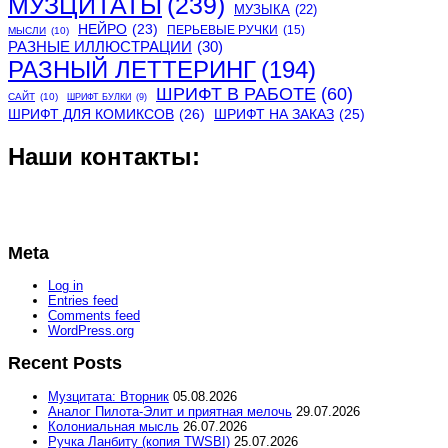
МУЗЦИТАТЫ
(239)
МУЗЫКА
(22)
НЕЙРО
(23)
ПЕРЬЕВЫЕ РУЧКИ
(15)
МЫСЛИ
(10)
РАЗНЫЕ ИЛЛЮСТРАЦИИ
(30)
РАЗНЫЙ ЛЕТТЕРИНГ
(194)
ШРИФТ В РАБОТЕ
(60)
САЙТ
(10)
ШРИФТ БУЛКИ
(9)
ШРИФТ ДЛЯ КОМИКСОВ
(26)
ШРИФТ НА ЗАКАЗ
(25)
Наши контакты:
Meta
Log in
Entries feed
Comments feed
WordPress.org
Recent Posts
Музцитата: Вторник
05.08.2026
Аналог Пилота-Элит и приятная мелочь
29.07.2026
Колониальная мысль
26.07.2026
Ручка Ланбиту (копия TWSBI)
25.07.2026