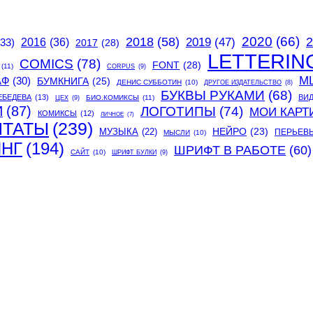
2020
(66)
2018
(58)
2
2019
(47)
(33)
2016
(36)
2017
(28)
LETTERIN
COMICS
(78)
FONT
(28)
(11)
CORPUS
(9)
М
АФ
(30)
БУМКНИГА
(25)
ДЕНИС СУББОТИН
(10)
ДРУГОЕ ИЗДАТЕЛЬСТВО
(8)
БУКВЫ РУКАМИ
(68)
ЕБЕДЕВА
(13)
ВИ
БИО.КОМИКСЫ
(11)
ЦЕХ
(9)
И
(87)
ЛОГОТИПЫ
(74)
МОИ КАРТ
КОМИКСЫ
(12)
ЛИЧНОЕ
(7)
ИТАТЫ
(239)
МУЗЫКА
(22)
НЕЙРО
(23)
ПЕРЬЕВ
МЫСЛИ
(10)
ИНГ
(194)
ШРИФТ В РАБОТЕ
(60)
САЙТ
(10)
ШРИФТ БУЛКИ
(9)