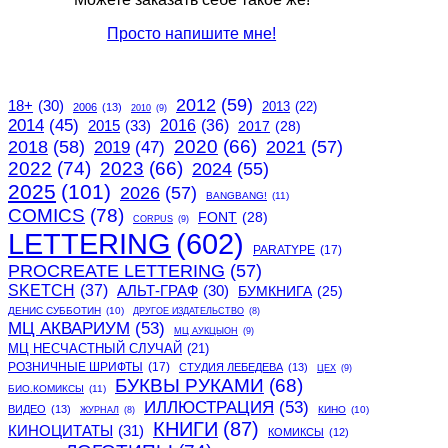
Просто напишите мне!
2012
(59)
18+
(30)
2013
(22)
2006
(13)
2010
(9)
2014
(45)
2015
(33)
2016
(36)
2017
(28)
2020
(66)
2018
(58)
2021
(57)
2019
(47)
2022
(74)
2023
(66)
2024
(55)
2025
(101)
2026
(57)
BANGBANG!
(11)
COMICS
(78)
FONT
(28)
CORPUS
(9)
LETTERING
(602)
PARATYPE
(17)
PROCREATE LETTERING
(57)
SKETCH
(37)
АЛЬТ-ГРАФ
(30)
БУМКНИГА
(25)
ДЕНИС СУББОТИН
(10)
ДРУГОЕ ИЗДАТЕЛЬСТВО
(8)
МЦ АКВАРИУМ
(53)
МЦ АУКЦЫОН
(9)
МЦ НЕСЧАСТНЫЙ СЛУЧАЙ
(21)
РОЗНИЧНЫЕ ШРИФТЫ
(17)
СТУДИЯ ЛЕБЕДЕВА
(13)
ЦЕХ
(9)
БУКВЫ РУКАМИ
(68)
БИО.КОМИКСЫ
(11)
ИЛЛЮСТРАЦИЯ
(53)
ВИДЕО
(13)
КИНО
(10)
ЖУРНАЛ
(8)
КНИГИ
(87)
КИНОЦИТАТЫ
(31)
КОМИКСЫ
(12)