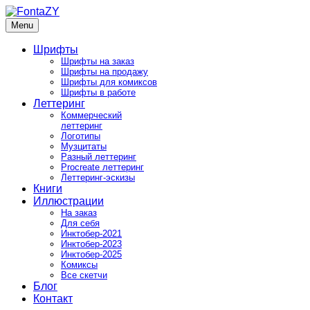
Skip
to
Menu
FontaZY
Fonts and pictures by Zakhar Yaschin
content
Шрифты
Шрифты на заказ
Шрифты на продажу
Шрифты для комиксов
Шрифты в работе
Леттеринг
Коммерческий
леттеринг
Логотипы
Музцитаты
Разный леттеринг
Procreate леттеринг
Леттеринг-эскизы
Книги
Иллюстрации
На заказ
Для себя
Инктобер-2021
Инктобер-2023
Инктобер-2025
Комиксы
Все скетчи
Блог
Контакт