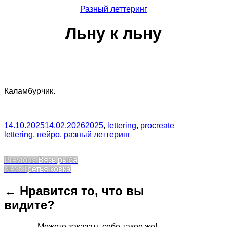
Разный леттеринг
Льну к льну
Каламбурчик.
14.10.2025
14.02.2026
2025
,
lettering
,
procreate
lettering
,
нейро
,
разный леттеринг
Post
Previous
Previous
Вязь рыба
Next
post:
Next
Третья ковка
navigation
post:
← Нравится то, что вы
видите?
Можете заказать себе такое же!